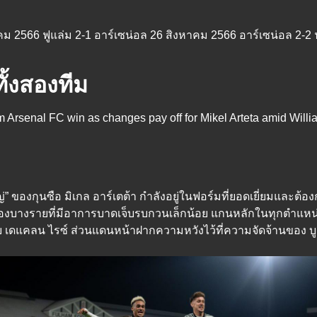
ม 2566 ฟูแล่ม 2-1 อาร์เซน่อล 26 สิงหาคม 2566 อาร์เซน่อล 2-2 
ั้งสองทีม
่” ของกุนซือ มิเกล อาร์เตต้า กำลังอยู่ในฟอร์มที่ยอดเยี่ยมและ
สำรองบางรายที่มีอาการบาดเจ็บรบกวนเล็กน้อย แกนหลักในทุกตำแหน
ับ เดแคลน ไรซ์ ส่วนแดนหน้าฝากความหวังไว้ที่ความจัดจ้านของ บูคา