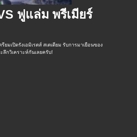
S ฟูแล่ม พรีเมียร์
เตรียมเปิดรังเอมิเรตส์ สเตเดียม รับการมาเยือนของ
าะลึกวิเคราะห์กันเลยครับ!