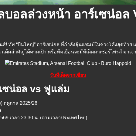
ผลบอลล่วงหน้า อาร์เซน่อล V
์! ทัพ “ปืนใหญ่” อาร์เซน่อล ที่กำลังลุ้นแชมป์ในช่วงโค้งสุดท้าย 
บสามแต้มสำคัญได้ตามเป้า หรือทีมเยือนจะมีทีเด็ดมาเซอร์ไพรส์ มาเจ
รับทีเด็ดจากเซียน
เซน่อล vs ฟูแล่ม
e) ฤดูกาล 2025/26
)
.2569 เวลา 23:30 น. (ตามเวลาประเทศไทย)