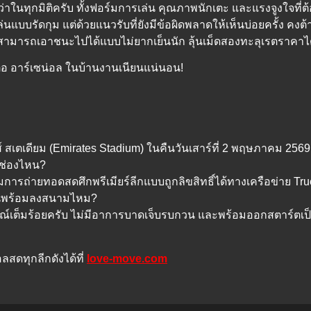
ว่าในทุกมิติครับ ทั้งฟอร์มการเล่น คุณภาพนักเตะ และแรงจูงใจที่ต้
เล่นแบบรัดกุม แต่ด้วยแนวรับที่ยังมีข้อผิดพลาดให้เห็นบ่อยครั้ง
ละสามารถเอาชนะไปได้แบบไม่ยากเย็นนัก ลุ้นเม็ดสองทะลุเรตราคาไ
่อ อาร์เซน่อล ในบ้านงานเนียนแน่นอน!
ตส์ สเตเดียม (Emirates Stadium) ในคืนวันเสาร์ที่ 2 พฤษภาคม 2
งช่องไหน?
่ายทอดสดศึกพรีเมียร์ลีกแบบถูกลิขสิทธิ์ได้ทางเครือข่าย Tru
ถิ่นพร้อมลงสนามไหม?
ณ์เต็มร้อยครับ ไม่มีอาการบาดเจ็บรบกวน และพร้อมออกสตาร์ตเป็น
สดทุกลีกดังได้ที่
love-move.com