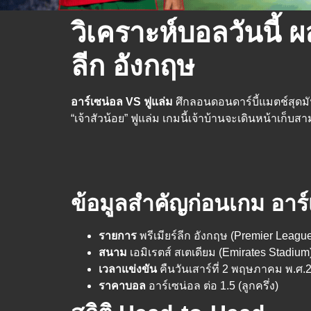
วิเคราะห์บอลวันนี้ 
ลีก อังกฤษ
อาร์เซน่อล VS ฟูแล่ม
ศึกลอนดอนดาร์บี้แมตช์สุดมันส
“เจ้าสัวน้อย” ฟูแล่ม เกมนี้เจ้าบ้านจะเดินหน้าเก็
ข้อมูลสำคัญก่อนเกม อาร์
รายการ
พรีเมียร์ลีก อังกฤษ (Premier Leagu
สนาม
เอมิเรตส์ สเตเดียม (Emirates Stadium
เวลาแข่งขัน
คืนวันเสาร์ที่ 2 พฤษภาคม พ.ศ
ราคาบอล
อาร์เซน่อล ต่อ 1.5 (ลูกครึ่ง)