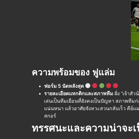
ความพร้อมของ ฟูแล่ม
ฟอร์ม 5 นัดหลังสุด
รายละเอียดแทกติกและสภาพทีม
ฝั่ง “เจ้า
เล่นเป็นทีมเยือนที่ยังคงเป็นปัญหา สภาพทีมก่
แน่นหนา แล้วอาศัยจังหวะสวนกลับเร็ว คีย์แ
สกอร์
ทรรศนะและความน่าจะเป็