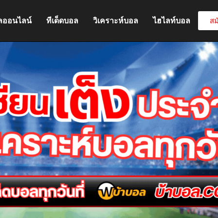
ลออนไลน์
ทีเด็ดบอล
วิเคราะห์บอล
ไฮไลท์บอล
สม