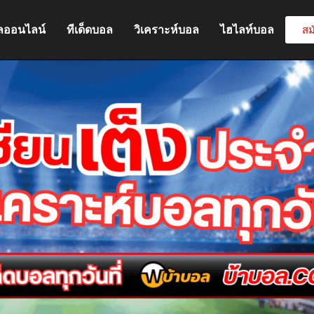
ลออนไลน์
ทีเด็ดบอล
วิเคราะห์บอล
ไฮไลท์บอล
สม