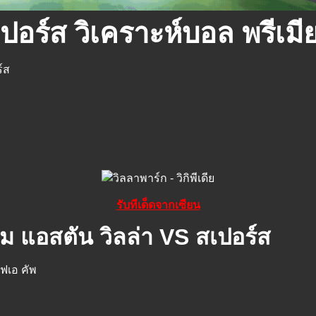
ปอร์ส วิเคราะห์บอล พรีเมีย
ร์ส
รับทีเด็ดจากเซียน
ม แอสตัน วิลล่า VS สเปอร์ส
อฟเอ คัพ