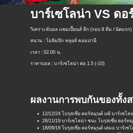
บาร์เซโลน่า VS ดอร์
วิเคราะห์บอล แชมเปี้ยนส์ ลีก (รอบ 8 ทีม / นัดแรก)
สนาม : โอลิมปิก หลุยส์ คอมปานี
เวลา : 02.00 น.
ราคาบอล : บาร์เซโลน่า ต่อ 1.5 (-10)
ผลงานการพบกันของทั้งสอ
12/12/24 โบรุสเซีย ดอร์ทมุนด์ แพ้ บาร์เซโลน
28/11/19 บาร์เซโลน่า ชนะ โบรุสเซีย ดอร์ทมุ
18/09/19 โบรุสเซีย ดอร์ทมุนด์ เสมอ บาร์เซโ