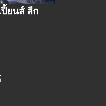
ี้ยนส์ ลีก
์