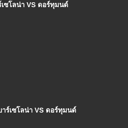
ร์เซโลน่า VS ดอร์ทุมนด์
บาร์เซโลน่า VS ดอร์ทุมนด์