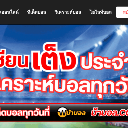
ลออนไลน์
ทีเด็ดบอล
วิเคราะห์บอล
ไฮไลท์บอล
สม