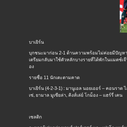
บาเยิร์น
บุกชนะมาก่อน 2-1 ด้านความพร้อมไม่ค่อยมีปัญหาตัวเ
เตรียมกลับมาใช้ตัวหลักบางรายที่ได้พักในแมตช์เจ๊า
อง
รายชื่อ 11 นักเตะตามคาด
บาเยิร์น (4-2-3-1) : มานูเอล นอยเออร์ – คอนราด ไล
เซ่, ยามาล มูเซียล่า, คิงส์เล่ย์ โกม็อง – แฮร์รี่ เคน
เซลติก