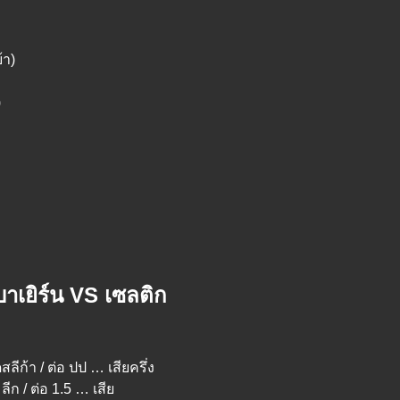
้า)
)
บาเยิร์น VS เซลติก
สลีก้า / ต่อ ปป … เสียครึ่ง
ีก / ต่อ 1.5 … เสีย