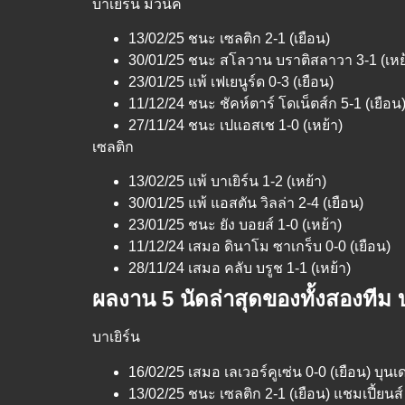
บาเยิร์น มิวนิค
13/02/25 ชนะ เซลติก 2-1 (เยือน)
30/01/25 ชนะ สโลวาน บราติสลาวา 3-1 (เหย
23/01/25 แพ้ เฟเยนูร์ด 0-3 (เยือน)
11/12/24 ชนะ ชัคห์ตาร์ โดเน็ตส์ก 5-1 (เยือน
27/11/24 ชนะ เปแอสเช 1-0 (เหย้า)
เซลติก
13/02/25 แพ้ บาเยิร์น 1-2 (เหย้า)
30/01/25 แพ้ แอสตัน วิลล่า 2-4 (เยือน)
23/01/25 ชนะ ยัง บอยส์ 1-0 (เหย้า)
11/12/24 เสมอ ดินาโม ซาเกร็บ 0-0 (เยือน)
28/11/24 เสมอ คลับ บรูช 1-1 (เหย้า)
ผลงาน 5 นัดล่าสุดของทั้งสองทีม 
บาเยิร์น
16/02/25 เสมอ เลเวอร์คูเซ่น 0-0 (เยือน) บุนเด
13/02/25 ชนะ เซลติก 2-1 (เยือน) แชมเปี้ยนส์ ล