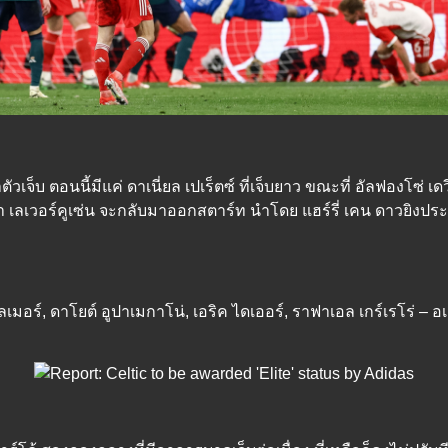
จ็บ ตอนนี้มีแค่ ดาเนี่ยล เปเร็ตซ์ ที่เจ็บยาว ขณะที่ อัลฟองโซ่ เด
 เลเวอร์คูเซ่น จะกลับมาออกสตาร์ท นำโดย แฮร์รี่ เคน ดาวยิงประจำท
เมอร์, ดาโยต์ อูปาเมกาโน่, เอริค ไดเออร์, ราฟาเอล เกร์เรโร่ – อ