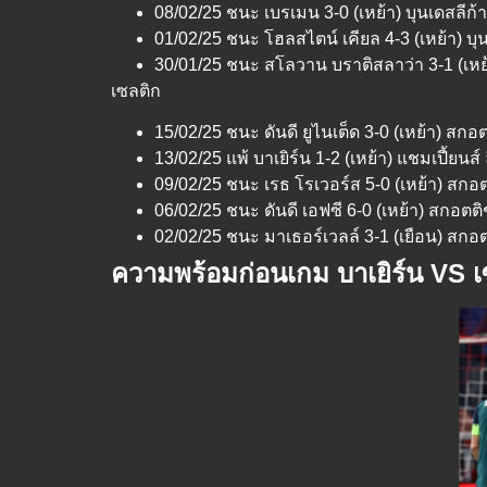
08/02/25 ชนะ เบรเมน 3-0 (เหย้า) บุนเดสลีก้า 
01/02/25 ชนะ โฮลสไตน์ เคียล 4-3 (เหย้า) บุนเ
30/01/25 ชนะ สโลวาน บราติสลาว่า 3-1 (เหย้า)
เซลติก
15/02/25 ชนะ ดันดี ยูไนเต็ด 3-0 (เหย้า) สกอตต
13/02/25 แพ้ บาเยิร์น 1-2 (เหย้า) แชมเปี้ยนส์ 
09/02/25 ชนะ เรธ โรเวอร์ส 5-0 (เหย้า) สกอต
06/02/25 ชนะ ดันดี เอฟซี 6-0 (เหย้า) สกอตติช 
02/02/25 ชนะ มาเธอร์เวลล์ 3-1 (เยือน) สกอตติ
ความพร้อมก่อนเกม บาเยิร์น VS เ