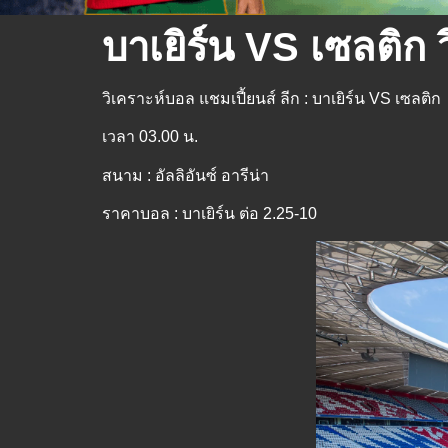
บาเยิร์น VS เซลติก 
วิเคราะห์บอล แชมเปี้ยนส์ ลีก : บาเยิร์น VS เซลติก
เวลา 03.00 น.
สนาม : อัลลิอันซ์ อารีน่า
ราคาบอล : บาเยิร์น ต่อ 2.25-10