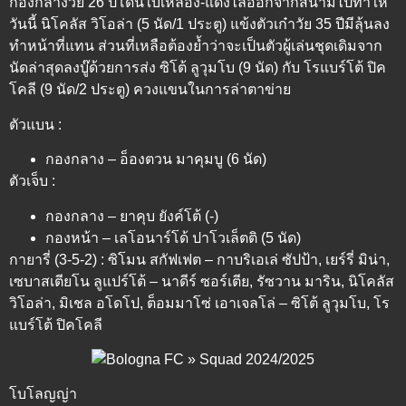
กองกลางวัย 26 ปีโดนใบเหลือง-แดงไล่ออกจากสนามไปทำให้
วันนี้ นิโคลัส วิโอล่า (5 นัด/1 ประตู) แข้งตัวเก๋าวัย 35 ปีมีลุ้นลง
ทำหน้าที่แทน ส่วนที่เหลือต้องย้ำว่าจะเป็นตัวผู้เล่นชุดเดิมจาก
นัดล่าสุดลงบู๊ด้วยการส่ง ซิโต้ ลูวุมโบ (9 นัด) กับ โรแบร์โต้ ปิค
โคลี (9 นัด/2 ประตู) ควงแขนในการล่าตาข่าย
ตัวแบน :
กองกลาง – อ็องตวน มาคุมบู (6 นัด)
ตัวเจ็บ :
กองกลาง – ยาคุบ ยังค์โต้ (-)
กองหน้า – เลโอนาร์โด้ ปาโวเล็ตติ (5 นัด)
กายารี่ (3-5-2) : ซิโมน สกัฟเฟต – กาบริเอเล่ ซัปป้า, เยร์รี่ มิน่า,
เซบาสเตียโน ลูแปร์โต้ – นาดีร์ ซอร์เตีย, รัซวาน มาริน, นิโคลัส
วิโอล่า, มิเชล อโดโป, ต็อมมาโซ่ เอาเจลโล่ – ซิโต้ ลูวุมโบ, โร
แบร์โต้ ปิคโคลี
โบโลญญ่า