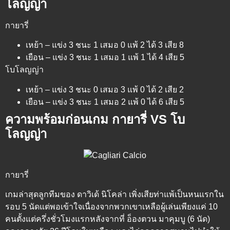
โลญญ่า
กายารี่
เหย้า – แข่ง 3 ชนะ 1 เสมอ 0 แพ้ 2 ได้ 3 เสีย 8
เยือน – แข่ง 3 ชนะ 1 เสมอ 1 แพ้ 1 ได้ 4 เสีย 5
โบโลญญ่า
เหย้า – แข่ง 3 ชนะ 0 เสมอ 3 แพ้ 0 ได้ 2 เสีย 2
เยือน – แข่ง 3 ชนะ 1 เสมอ 2 แพ้ 0 ได้ 6 เสีย 5
ความพร้อมก่อนเกม กายารี่ VS โบ
โลญญ่า
กายารี่
เกมล่าสุดลูกทีมของ ดาวิเด้ นิโคล่า เพิ่งเสียท่าแพ้เป็นหนแรกใน
รอบ 5 นัดแต่พอเข้าใจเนื่องจากพวกเขาเหลือผู้เล่นเพียงแค่ 10
คนตั้งแต่ครึ่งชั่วโมงแรกหลังจากที่ อ็องตวน มาคุมบู (6 นัด)