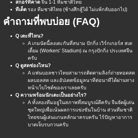
สกอร์ที่คาด
จีน 1-1 ทีมชาติไทย
ทีเด็ด
รอง ทีมชาติไทย (ช้างศึกสู้ได้ ไม่แพ้กลับออกไป)
คำถามที่พบบ่อย (FAQ)
Q เตะที่ไหน?
A เกมนัดนี้ลงเตะกันที่สนาม ปักกิ่ง เวิร์กเกอร์ส สเต
เดี้ยม (Workers’ Stadium) ณ กรุงปักกิ่ง ประเทศจีน
ครับ
Q ดูสดช่องไหน?
A แฟนบอลชาวไทยสามารถติดตามลิงก์ถ่ายทอดสด
ผลบอลสด และอัปเดตข้อมูลนาทีต่อนาทีได้ผ่านทาง
หน้าเว็บไซต์ของเราเลยครับ
Q ความพร้อมนักเตะเป็นอย่างไร?
A ทั้งสองทีมอยู่ในสภาพที่สมบูรณ์ดีครับ จีนจัดผู้เล่น
ชุดใหญ่เพื่อเน้นผลการแข่งขันในบ้าน ส่วนทีมชาติ
ไทยขนผู้เล่นแกนหลักมาครบครัน ไร้ปัญหาอาการ
บาดเจ็บรบกวนครับ