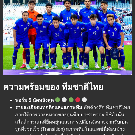
ความพร้อมของ ทีมชาติไทย
ฟอร์ม 5 นัดหลังสุด
รายละเอียดแทกติกและสภาพทีม
ทัพช้างศึก ทีมชาติไทย
ภายใต้การวางหมากของกุนซือ มาซาทาดะ อิชิอิ เน้น
สไตล์การเล่นที่ยืดหยุ่นและการเปลี่ยนจังหวะจากรับเป็น
รุกที่รวดเร็ว (Transition) สภาพทีมในแมตช์นี้ค่อนข้าง