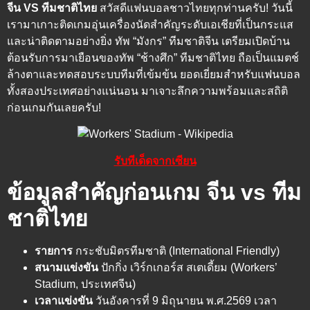
จีน VS ทีมชาติไทย
สวัสดีแฟนบอลชาวไทยทุกท่านครับ! วันนี้
เรามาเกาะติดเกมอุ่นเครื่องนัดสำคัญระดับเอเชียที่เป็นกระแส
และน่าติดตามอย่างยิ่ง ทัพ “มังกร” ทีมชาติจีน เตรียมเปิดบ้าน
ต้อนรับการมาเยือนของทัพ “ช้างศึก” ทีมชาติไทย ถือเป็นแมตช์
ล้างตาและทดสอบระบบทีมที่เข้มข้น ยอดเยี่ยมสำหรับแฟนบอล
ทั้งสองประเทศอย่างแน่นอน มาเจาะลึกความพร้อมและสถิติ
ก่อนเกมกันเลยครับ!
รับทีเด็ดจากเซียน
ข้อมูลสำคัญก่อนเกม จีน vs ทีม
ชาติไทย
รายการ
กระชับมิตรทีมชาติ (International Friendly)
สนามแข่งขัน
ปักกิ่ง เวิร์กเกอร์ส สเตเดี้ยม (Workers’
Stadium, ประเทศจีน)
เวลาแข่งขัน
วันอังคารที่ 9 มิถุนายน พ.ศ.2569 เวลา