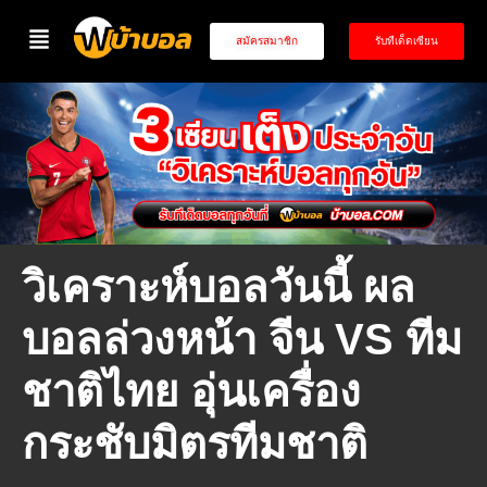
สมัครสมาชิก
รับทีเด็ดเซียน
วิเคราะห์บอลวันนี้ ผล
บอลล่วงหน้า จีน VS ทีม
ชาติไทย อุ่นเครื่อง
กระชับมิตรทีมชาติ