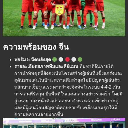
ความพร้อมของ จีน
ฟอร์ม 5 นัดหลังสุด
รายละเอียดสภาพทีมและคีย์แมน
ทีมชาติจีนภายใต้
การนำทัพชุดนี้ยังคงเน้นโครงสร้างผู้เล่นที่แข็งแกร่งและ
ดุดันยามเล่นในบ้าน สภาพทีมล่าสุดไม่มีปัญหาผู้เล่นตัว
หลักบาดเจ็บรุนแรง คาดว่าจะจัดทัพในระบบ 4-4-2 เน้น
การเล่นที่รัดกุม บีบพื้นที่ในแดนกลางอย่างรวดเร็ว โดยมี
อู๋ เหล่ย กองหน้าตัวเก๋าคอยหาจังหวะสอดเข้าทำประตู
และมีผู้เล่นโอนสัญชาติคอยช่วยขับเคลื่อนเกมรุกให้มี
ความหลากหลายมากขึ้น