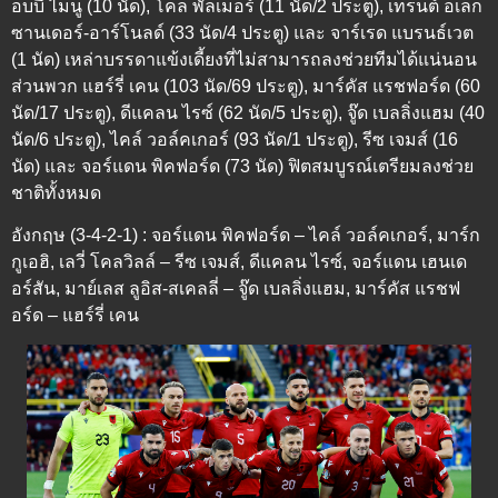
อบบี้ ไมนู (10 นัด), โคล พัลเมอร์ (11 นัด/2 ประตู), เทรนต์ อเล็ก
ซานเดอร์-อาร์โนลด์ (33 นัด/4 ประตู) และ จาร์เรด แบรนธ์เวต
(1 นัด) เหล่าบรรดาแข้งเดี้ยงที่ไม่สามารถลงช่วยทีมได้แน่นอน
ส่วนพวก แฮร์รี่ เคน (103 นัด/69 ประตู), มาร์คัส แรชฟอร์ด (60
นัด/17 ประตู), ดีแคลน ไรซ์ (62 นัด/5 ประตู), จู๊ด เบลลิ่งแฮม (40
นัด/6 ประตู), ไคล์ วอล์คเกอร์ (93 นัด/1 ประตู), รีซ เจมส์ (16
นัด) และ จอร์แดน พิคฟอร์ด (73 นัด) ฟิตสมบูรณ์เตรียมลงช่วย
ชาติทั้งหมด
อังกฤษ (3-4-2-1) : จอร์แดน พิคฟอร์ด – ไคล์ วอล์คเกอร์, มาร์ก
กูเอฮิ, เลวี่ โคลวิลล์ – รีซ เจมส์, ดีแคลน ไรซ์, จอร์แดน เฮนเด
อร์สัน, มาย์เลส ลูอิส-สเคลลี่ – จู๊ด เบลลิ่งแฮม, มาร์คัส แรชฟ
อร์ด – แฮร์รี่ เคน