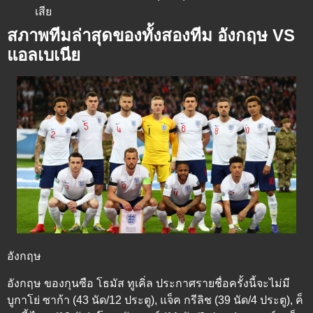
เสีย
สภาพทีมล่าสุดของทั้งสองทีม อังกฤษ VS
แอลเบเนีย
อังกฤษ
อังกฤษ ของกุนซือ โธมัส ทูเคิ่ล ประกาศรายชื่อครั้งนี้จะไม่มี
บูกาโย่ ซาก้า (43 นัด/12 ประตู), แจ็ค กรีลิช (39 นัด/4 ประตู), ค็