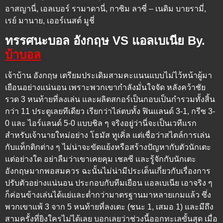
อาสญานี่, เอลเบอร์ รามาดานี่, กาซิม ลาซี่ – เนดิม บายรามี่,
เรย์ มานาย, เออร์เนสต์ มูชี่
ทรรศนะบอล อังกฤษ VS แอลเบเนีย By.
บ้าบอล
เจ้าบ้าน อังกฤษ เตรียมประเดิมสามคะแนนแบบไม่ไว้หน้าผู้มา
เยือนอย่างแน่นอน เพราะพวกเขากำลังมั่นใจจัด หลังคว้าชัย
รวด 3 หนท้ายที่ลงเล่น และผลิตสกอร์เป็นกอบเป็นกำรวมทั้งสิ้น
กว่า 11 ประตูเลยทีเดียว เรียกว่าไล่ตบทั้ง ฟินแลนด์ 3-1, กรีซ 3-
0 และ ไอร์แลนด์ 5-0 แบบชิล ๆ จริงอยู่ว่านี่จะเป็นเวทีแรก
สำหรับเจ้านายใหม่อย่าง โธมัส ทูเคิ่ล แต่เชื่อว่าสไตล์การเล่น
กับแท็กติกต่าง ๆ ไม่น่าจะขัดแย้งหรือสร้างปัญหากับตัวนักเตะ
แต่อย่างใด อย่าลืมว่าเขาเคยคุม เชลซี และรู้จักกับนักเตะ
อังกฤษมากพอสมควร ฉะนั้นไม่น่ามีประเด็นเกี่ยวกับเรื่องการ
ปรับตัวอย่างแน่นอน ประกอบกับทีมเยือน แอลเบเนีย เอาจริง ๆ
ก็ค่อนข้างเล่นได้แย่และต่ำกว่ามาตรฐานมาหลายเกมแล้ว ซึ่ง
พวกเขาแพ้ 3 จาก 5 หนท้ายที่ลงเตะ (ชนะ 1, เสมอ 1) และมีถึง
สามครั้งที่ยิงใครไม่ได้เลย บอกเลยว่าช่วงนี้ออกทะเลขั้นสุด เมื่อ