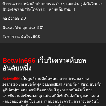
พิจารณาจากหน้าเสื่อกับภาพรวมต่าง ๆ แนะนำอยู่ต่อไม่ง้อดวง
ฟันธง! จัดเต็ม “สิงโตคำราม” สามแต้มสวย…!
ต่อ อังกฤษ 2.0
ฟันธง : “อังกฤษ ชนะ 3-0”
อัตราความมั่นใจ : 8/10
Betwin666
เว็บวิเคราะห์บอล
อันดับหนึ่ง
Betwin666
เป็นศูนย์รวมทีเด็ดฟุตบอลจากบ้าน ผล บอล
zeanstep 7m สปอร์ตพูล baanpolball สยามกีฬา สยามสปอร์ต
ดูทีเด็ดฟุตบอล แจกทีเด็ดบอลวันนี้ ดูผลบอลเมื่อคืนนี้
การ
แข่งขันเกมส์เซียนบอลสุดแม่น สถิติเข้าติดต่อกัน
ดูผลบอลสด
ผลบอลย้อนหลัง โปรแกรมฟุตบอลประจำวัน ตารางบอลวันนี้