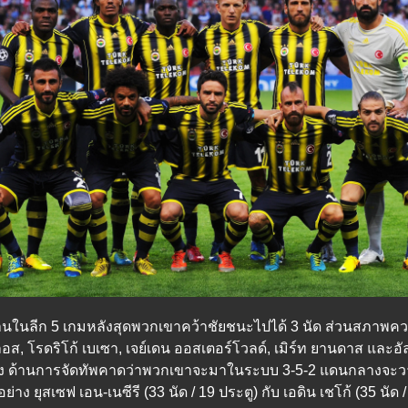
 ผลงานในลีก 5 เกมหลังสุดพวกเขาคว้าชัยชนะไปได้ 3 นัด ส่วนสภาพควา
อส, โรดริโก้ เบเซา, เจย์เดน ออสเตอร์โวลด์, เมิร์ท ยานดาส และอัล
ั้ง ด้านการจัดทัพคาดว่าพวกเขาจะมาในระบบ 3-5-2 แดนกลางจะวาง
 ยุสเซฟ เอน-เนซีรี (33 นัด / 19 ประตู) กับ เอดิน เชโก้ (35 นัด 