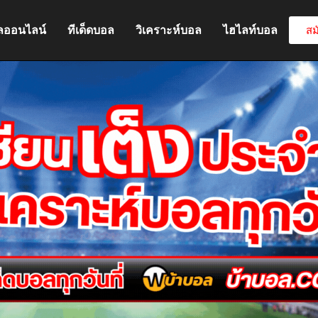
ลออนไลน์
ทีเด็ดบอล
วิเคราะห์บอล
ไฮไลท์บอล
สม