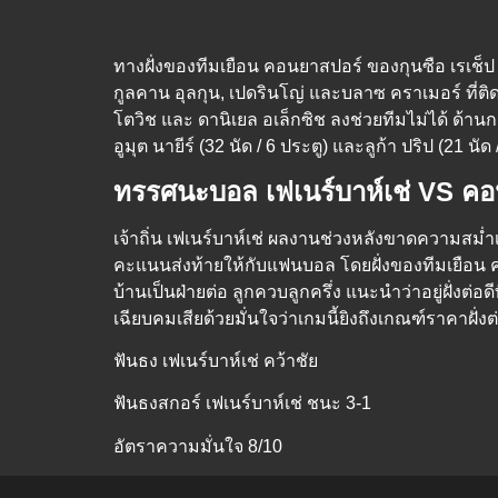
ทางฝั่งของทีมเยือน คอนยาสปอร์ ของกุนซือ เรเช็
กูลคาน อุลกุน, เปดรินโญ่ และบลาซ คราเมอร์ ที่ติดโ
โตวิช และ ดานิเยล อเล็กซิช ลงช่วยทีมไม่ได้ ด้
อูมุต นายีร์ (32 นัด / 6 ประตู) และลูก้า ปริป (21 นั
ทรรศนะบอล เฟเนร์บาห์เช่ VS ค
เจ้าถิ่น เฟเนร์บาห์เช่ ผลงานช่วงหลังขาดความสม่ำเส
คะแนนส่งท้ายให้กับแฟนบอล โดยฝั่งของทีมเยือน ค
บ้านเป็นฝ่ายต่อ ลูกควบลูกครึ่ง แนะนำว่าอยู่ฝั่งต่อดี
เฉียบคมเสียด้วยมั่นใจว่าเกมนี้ยิงถึงเกณฑ์ราคาฝั่ง
ฟันธง เฟเนร์บาห์เช่ คว้าชัย
ฟันธงสกอร์ เฟเนร์บาห์เช่ ชนะ 3-1
อัตราความมั่นใจ 8/10