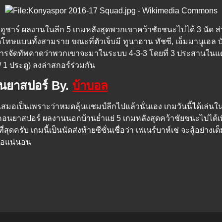
ป อูชาร์ ผลงานในลีก 5 เกมหลังสุดพวกเขาคว้าชัยชนะไปได้ 3 นั
ทษแบนทั้งสามราย ขณะที่ตัวเจ็บมี ทูนาฮาน ทัชซี, เอ็มมานูเอล บัวเต
านการจัดทัพคาดว่าพวกเขาจะมาในระบบ 4-3-3 โดยที่ 3 ประสานในแดน
ด / 1 ประตู) ลงล่าสกอร์ร่วมกัน
อนยาสปอร์ By.
บ้าบอล
มอเป็นเพราะว่าหมดลุ้นแชมป์ลีกไปแล้วนั่นเอง เกมวันนี้ได้เล่นในบ้า
อนยาสปอร์ ผลงานนอกบ้านย่ำแย่ 5 เกมหลังสุดคว้าชัยชนะไปได้เพี
ที่สุดครับ เกมนี้เป็นนัดส่งท้ายซีซั่นเชื่อว่า เฟเนร์บาห์เช่ จะสู้อย
ต่อแน่นอน