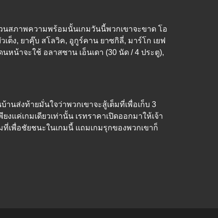
ด ส่วนสภาพความพร้อมนั้นเกมวันนี้พวกเขาจะขาด โอ
็ง, ยาคุ๊บ สโลวิค, อูกูร์คาน ยาซกิลี่, มาร์โก เยฟ
หน้าจะใช้ อลาสซาน เอ็นเดา (30 นัด / 4 ประตู),
นส่งท้ายมั่นใจว่าพวกเขาจะสู้เต็มที่เพื่อเก็บ 3
ยงแค่เกมเดียวเท่านั้น เรทราคาเปิดออกมาให้เจ้า
่างเต็มที่เพื่อชัยชนะในเกมนี้ แถมเกมรุกของพวกเขาก็