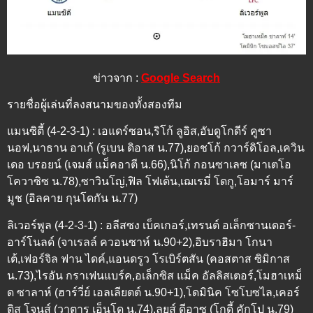
ข่าวจาก :
Google Search
รายชื่อผู้เล่นที่ลงสนามของทั้งสองทีม
แมนซิตี้ (4-2-3-1) : เอแดร์ซอน,ริโก้ ลูอิส,อับดูโกดีร์ คูซา
นอฟ,นาธาน อาเก้ (รูเบน ดิอาส น.77),ยอชโก้ กวาร์ดิโอล,เควิน
เดอ บรอยน์ (เจมส์ แม็คอาตี น.66),นิโก้ กอนซาเลซ (มาเตโอ
โควาซิซ น.78),ซาวินโญ่,ฟิล โฟเด้น,เฌเรมี่ โดกู,โอมาร์ มาร์
มูช (อิลคาย กุนโดกัน น.77)
ลิเวอร์พูล (4-2-3-1) : อลีสซง เบ็คเกอร์,เทรนต์ อเล็กซานเดอร์-
อาร์โนลด์ (จาเรลล์ ควอนซาห์ น.90+2),อิบราฮิมา โกนา
เต้,เฟอร์จิล ฟาน ไดค์,แอนดรูว โรเบิร์ตสัน (คอสตาส ซิมิกาส
น.73),ไรอัน กราเฟนแบร์ค,อเล็กซิส แม็ค อัลลิสเตอร์,โมฮาเหม็
ด ซาลาห์ (ฮาร์วี่ย์ เอลเลียตต์ น.90+1),โดมินิค โซโบซไล,เคอร์
ติส โจนส์ (วาตารุ เอ็นโด น.74),ลุยส์ ดีอาซ (โกดี้ คักโป น.79)