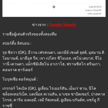
ข่าวจาก :
Google Search
รายชื่อผู้เล่นตัวจริงของทั้งสองทีม
สปอร์ติ้ง ลิสบอน :
รุย ซิลวา (GK), อีวาน เฟรสเนดา, เยเรมีย์ เซนต์ จุสต์, อุสมาน ดิ
โอมานเด้, มาธีอุส รีส, เจา เปโดร ซิโมเอส, เซโน่ เดบาส, จีโอ
วานี่ เควนดา, แม็กซิมิเลียโน่ อาเราโฮ, ฟรานซิสโก ตรินเกา,
คอนราด ฮาร์เดอร์
โบรุสเซีย ดอร์ทมุนด์ :
เกรกอร์ โคเบิล (GK), ยูเลี่ยน ไรเออร์สัน, เอ็มเร่ ชาน, นีโค
ชล็อทเทอร์เบ็ค, แดเนี่ยล สเวนสัน, มาเชล ซาบิตเซอร์, ปาสคาล
โกรส, คาริม อเดเยมี่, เจมี กิตเทนส์, ยูเลียน บรันด์ท, แซร์อู กี
ราซซี่