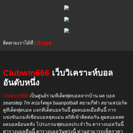
ติดตามเราได้ที่ :
บ้าบอล
Clubwin666
เว็บวิเคราะห์บอล
อันดับหนึ่ง
Clubwin666
เป็นศูนย์รวมทีเด็ดฟุตบอลจากบ้าน ผล บอล
zeanstep 7m สปอร์ตพูล baanpolball สยามกีฬา สยามสปอร์ต
ดูทีเด็ดฟุตบอล แจกทีเด็ดบอลวันนี้ ดูผลบอลเมื่อคืนนี้
การ
แข่งขันเกมส์เซียนบอลสุดแม่น สถิติเข้าติดต่อกัน
ดูผลบอลสด
ผลบอลย้อนหลัง โปรแกรมฟุตบอลประจำวัน ตารางบอลวันนี้
ตารางบอลคืนนี้ ตารางบอลวันพรุ่งนี้
ท่านสามารถเช็คราคา