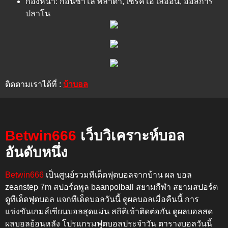
กองหน้า: กอนซาโล่ พลาต้า, เซร์คิโอ เลออน, ออสการ์
ปลาโน
ติดตามเราได้ที่ :
บ้าบอล
Betwin666
เว็บวิเคราะห์บอล
อันดับหนึ่ง
Betwin666
เป็นศูนย์รวมทีเด็ดฟุตบอลจากบ้าน ผล บอล
zeanstep 7m สปอร์ตพูล baanpolball สยามกีฬา สยามสปอร์ต
ดูทีเด็ดฟุตบอล แจกทีเด็ดบอลวันนี้ ดูผลบอลเมื่อคืนนี้
การ
แข่งขันเกมส์เซียนบอลสุดแม่น สถิติเข้าติดต่อกัน
ดูผลบอลสด
ผลบอลย้อนหลัง โปรแกรมฟุตบอลประจำวัน ตารางบอลวันนี้