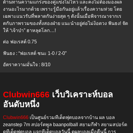
ต้านทานความแกร่งของคู่แข่งไม่ไหว และคงไม่ต้องมองผล
งานอะไรมากด้วย เพราะรู้มือกันอยู่แล้วเรื่องความห่วย โดย
เฉพาะแนวรับที่พลาดกันง่ายสุด ๆ ดังนั้นเมื่อพิจารณาจากเร
ตกับภาพรวมของทั้งสองฝ่าย แนะนำอยู่ต่อไม่ง้อดวง ฟันธง! จัด
ให้ “เจ้าป่า” ฮาหลุดโลก…!
ต่อ ฟอเรสต์ 0.75
ฟันธง : “ฟอเรสต์ ชนะ 1-0 / 2-0”
อัตราความมั่นใจ : 8/10
Clubwin666
เว็บวิเคราะห์บอล
อันดับหนึ่ง
Clubwin666
เป็นศูนย์รวมทีเด็ดฟุตบอลจากบ้าน ผล บอล
zeanstep 7m สปอร์ตพูล baanpolball สยามกีฬา สยามสปอร์ต
ดูทีเด็ดฟุตบอล แจกทีเด็ดบอลวันนี้ ดูผลบอลเมื่อคืนนี้
การ