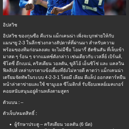
อิปสวิช
อิปสวิช ของกุนซือ คีแรน แม็กเคนน่า เพิ่งจะบุกพ่ายให้กับ
แมนฯยู 2-3 ในลีกช่วงกลางสัปดาห์ที่ผ่านมา สำหรับความ
พร้อมของทีมก่อนลงเตะ จะไม่มีชื่อ โอมารี่ ฮัตชินสัน ที่เจ็บเข้า
มาสด ๆ ร้อน ๆ จากแมตช์ดังกล่าว เช่นเดียวกับ เวสลี่ย์ เบิร์นส์,
ชีโดซี่ อ๊กเบเน่, คริสเตียน วอลตัน, ฆูลิโอ้ เอ็นซิโซ่ และ แคลวิน
ฟิลลิปส์ เหล่าบรรดาแข้งเดี้ยงที่ยังไม่หายดี คาดว่า แม็กเคนน่า
เตรียมจัดทัพในระบบ 4-2-3-1 โดยมี เลียม ดีแล็ป ออกสตาร์ทยืน
หน้าล่าตาข่ายและใช้ ซามูเอล ซีโมดิกส์ รับจ๊อบเพลย์เมคเกอร์
คอยสนับสนุนอยู่ด้านหลังตามสูตร
ตัวแบน : –
ตัวเจ็บ/หมดสิทธิ์ :
ผู้รักษาประตู – คริสเตียน วอลตัน (6 นัด)