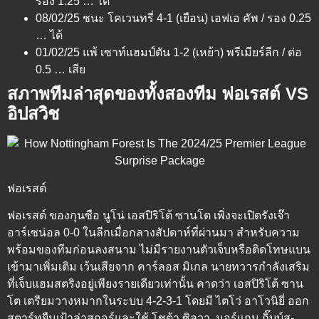
รอง 1.25 … ได้
08/02/25 ชนะ โคเวนทรี่ 4-1 (เยือน) เอฟเอ คัพ / รอง 0.25
… ได้
01/02/25 แพ้ เซาท์แฮมป์ตัน 1-2 (เหย้า) พรีเมียร์ลีก / ต่อ
0.5 … เสีย
สภาพทีมล่าสุดของทั้งสองทีม ฟอเรสต์ VS
อิปสวิช
ฟอเรสต์
ฟอเรสต์ ของกุนซือ นูโน่ เอสปิริโต้ ซานโต เพิ่งจะเปิดรังเจ๊า
อาร์เซน่อล 0-0 ในลีกเมื่อกลางสัปดาห์ที่ผ่านมา สำหรับความ
พร้อมของทีมก่อนลงสนาม ไม่มีรายงานตัวเจ็บหรือติดโทษแบน
เข้ามาเพิ่มเติม เว้นเสียจาก คาร์ลอส มิเกล นายทวารกำลังเสริม
ที่เจ็บแฮมสตริงอยู่เพียงรายเดียวเท่านั้น คาดว่า เอสปิริโต้ ซาน
โต เตรียมวางหมากในระบบ 4-2-3-1 โดยมี ไตโว่ อาโวนิยี่ ออก
สตาร์ทยืนเป้าล่าสกอร์และใช้ โชต้า ซิลวา, มอร์แกน กิ๊บบ์ส-