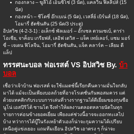
กองกลาง – ฆูลิโอ้ เอ็นซิโซ่ (3 นัด), แคลวิน ฟิลลิปส์ (15
นัด)
กองหน้า – ชีโดซี่ อ๊กเบเน่ (5 นัด), เวสลี่ย์ เบิร์นส์ (18 นัด),
โอมารี่ ฮัตชินสัน (25 นัด/3 ประตู)
อิปสวิช (4-2-3-1) : อเล็กซ์ พัลเมอร์ – อั๊กเซล ตวนเซเบ้, ดาร่า
โอเชีย, จาค็อบ เกรียฟส์, เลอิฟ เดวิส – แจ็ค เทย์เลอร์, แซม มอร์
ซี่ – เจเดน ฟิโลจีน, โอมารี่ ฮัตชินสัน, แจ็ค คลาร์ค – เลียม ดี
แล็ป
ทรรศนะบอล ฟอเรสต์ VS อิปสวิช By.
บ้า
บอล
เชื่อว่าเจ้าบ้าน ฟอเรสต์ จะใช้แมตช์นี้เรียกคืนความมั่นใจกลับ
มาได้ แม้จะเป็นเพียงบอลถ้วยที่อาจโรเตชั่นกันพอสมควร แต่
ด้วยแทคติกกับระบบการเล่นที่วางรากฐานได้ดีเยี่ยมของกุนซือ
นูโน่ เอสปิริโต้ ซานโต จึงทำให้ผลงานตลอดหลายนัดในทุก
รายการค่อนข้างยอดเยี่ยม เพียงแค่ช่วงนี้อาจจะออกทะเลไป
บ้าง ทว่าการได้บู๊ในรังเหย้าตัวเองก็น่าจะกุมความได้เปรียบ
เหนือคู่แข่งเยอะ แถมทีมเยือน อิปสวิช เอาตรง ๆ ก็น่าจะ