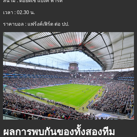
สนาม : ด๊อยต์เช่ แบงค์ พาร์ค
เวลา : 02.30 น.
ราคาบอล : แฟร้งค์เฟิร์ต ต่อ ปป.
ผลการพบกันของทั้งสองทีม