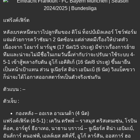
แฟร้งค์เฟิร์ต
หลังเบรคหนีหนาวไปลูกทีมของ ดิโน่ ท็อปป์เมิลเลอร์ โชว์ฟอร์ม
แจ่มด้วยการคว้าชัยมา 2 นัดซ้อน แต่ล่าสดมีเรื่องให้ปวดหัว
เนื่องจาก โอมาร์ มาร์มูช (17 นัด/15 ประตู) มีข่าวเรื่องการย้าย
ทีมและน่าจะไม่มีชื่อในเกมวันนี้เท่ากับว่าจะปรับมาใช้ระบบ 4-
5-1 เข้าสู้พลางกับดัน อูโก้ เอคิติเก้ (16 นัด/8 ประตู) ขึ้นมายืน
เป็นหน้าเป้าแทน ส่วน จูเนียร์ส ดิน่า เอบิมเบ้ (6 นัด) วิงแบ็คขวา
ก็น่าจะได้โอกาสออกสตาร์ทเป็นตัวจริงเช่นกัน
ตัวแบน : –
ตัวเจ็บ :
กองหลัง – ออเรล อาเมนด้า (4 นัด)
แฟร้งค์เฟิร์ต (4-5-1) : เควิน ตรัพพ์ – ราสมุส คริสเตนเซ่น, โรบิน
ค็อค, อาร์ตูร์ ธีอาเทอ, นาธาน บราวน์ – จูเนียร์ส ดิน่า เอบิมเบ้,
อันส์การ์ คนอฟฟ์, เอลล์เยส สคิห์รี่, อูโก้ ลาร์สัน, ออสการ์ ฮอ