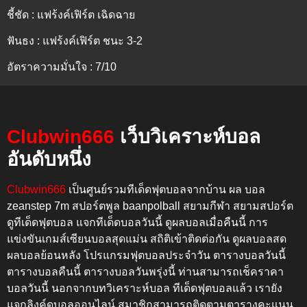
ชี้ชัด : แฟร้งค์เฟิร์ต เฉิดฉาย
ฟันธง : แฟร้งค์เฟิร์ต ชนะ 3-2
อัตราความมั่นใจ : 7/10
Clubwin666
เว็บวิเคราะห์บอล
อันดับหนึ่ง
Clubwin666
เป็นศูนย์รวมทีเด็ดฟุตบอลจากบ้าน ผล บอล
zeanstep 7m สปอร์ตพูล baanpolball สยามกีฬา สยามสปอร์ต
ดูทีเด็ดฟุตบอล แจกทีเด็ดบอลวันนี้ ดูผลบอลเมื่อคืนนี้
การ
แข่งขันเกมส์เซียนบอลสุดแม่น สถิติเข้าติดต่อกัน
ดูผลบอลสด
ผลบอลย้อนหลัง โปรแกรมฟุตบอลประจำวัน ตารางบอลวันนี้
ตารางบอลคืนนี้ ตารางบอลวันพรุ่งนี้
ท่านสามารถเช็คราคา
บอลวันนี้ นอกจากบทวิเคราะห์บอล ทีเด็ดฟุตบอลแล้ว เรายัง
แจกลิงค์ดูบอลออนไลน์ สมาชิกสามารถติดตามตารางคะแนน