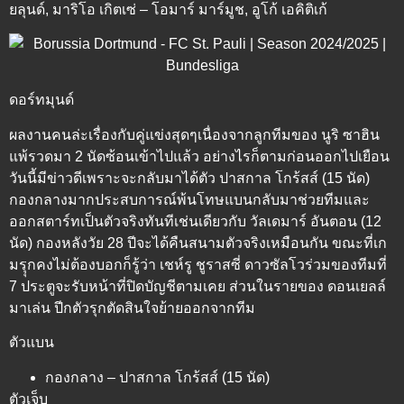
ยลุนด์, มาริโอ เกิตเซ่ – โอมาร์ มาร์มูช, อูโก้ เอคิติเก้
ดอร์ทมุนด์
ผลงานคนล่ะเรื่องกับคู่แข่งสุดๆเนื่องจากลูกทีมของ นูริ ซาฮิน
แพ้รวดมา 2 นัดซ้อนเข้าไปแล้ว อย่างไรก็ตามก่อนออกไปเยือน
วันนี้มีข่าวดีเพราะจะกลับมาได้ตัว ปาสกาล โกร้สส์ (15 นัด)
กองกลางมากประสบการณ์พ้นโทษแบนกลับมาช่วยทีมและ
ออกสตาร์ทเป็นตัวจริงทันทีเช่นเดียวกับ วัลเดมาร์ อันตอน (12
นัด) กองหลังวัย 28 ปีจะได้คืนสนามตัวจริงเหมือนกัน ขณะที่เก
มรุุกคงไม่ต้องบอกก็รู้ว่า เชห์รู ชูราสซี่ ดาวซัลโวร่วมของทีมที่
7 ประตูจะรับหน้าที่ปิดบัญชีตามเคย ส่วนในรายของ ดอนเยลล์
มาเล่น ปีกตัวรุกตัดสินใจย้ายออกจากทีม
ตัวแบน
กองกลาง – ปาสกาล โกร้สส์ (15 นัด)
ตัวเจ็บ