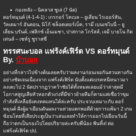
กองหลัง – นิคลาส ซูเล่ (7 นัด)
ดอร์ทมุนด์ (4-1-4-1) : เกรกอร์ โคเบล – ยูเลี่ยน ไรเออร์สัน,
วัลเดมาร์ อันตอน, นิโก้ ชล็อตเตอร์เบ็ค, รามี่ เบนเซไบนี่ – ยู
เลี่ยน บรันด์, เฟลิกซ์ เอ็นเมชา, ปาสกาล โกร้สส์, เจมี่ บายโน กิต
เท่นส์ – เชห์รู ชูราสซี่
ทรรศนะบอล แฟร้งค์เฟิร์ต VS ดอร์ทมุนด์
By.
บ้าบอล
อย่างที่กล่าวไปข้างต้นเลยครับว่าผลงานก่อนเจอกันสวนทางกัน
อย่างชัดเจนเนื่องจาก แฟร้งค์เฟิร์ต นับตั้งแต่เบรคหนีหนาวมา
ลงเตะไป 2 นัดปรากฏว่าคว้าชัยได้ทั้งหมดเลยแม้ว่าล่าสุดมี
โอกาสสูญเสียหัวหอกตัวเก่งที่มีข่าวย้ายทีมก็ตามแต่เชื่อว่าขุม
กำลังที่เหลือยังคงทดแทนได้ล่ะครับ ประจวบเหมาะกับ ดอร์
ทมุนด์ ฝั่งผู้มาเยือนดันผลงานห่วยแตกพอดีด้วยการแพ้มา 2 เกม
ซ้อนโดยที่เสียประตูเป็นว่าเล่นเลยทำให้การออกไปเยือนวันนี้
ถือว่าตกเป็นรองไปโดยปริยายล่ะครับพี่น้อง ฟันทิ้ง! ต่อ
แฟร้งค์เฟิร์ต ปป.