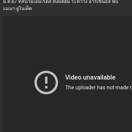
ม.ค.67 ที่สนามเอมิเรตส์ สเตเดี้ยม ระหว่าง อาร์เซน่อล พบ
แมนฯ ยูไนเต็ด