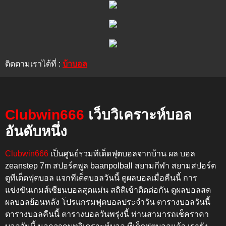
ติดตามเราได้ที่ :
บ้าบอล
Clubwin666
เว็บวิเคราะห์บอล
อันดับหนึ่ง
Clubwin666
เป็นศูนย์รวมทีเด็ดฟุตบอลจากบ้าน ผล บอล
zeanstep 7m สปอร์ตพูล baanpolball สยามกีฬา สยามสปอร์ต
ดูทีเด็ดฟุตบอล แจกทีเด็ดบอลวันนี้ ดูผลบอลเมื่อคืนนี้
การ
แข่งขันเกมส์เซียนบอลสุดแม่น สถิติเข้าติดต่อกัน
ดูผลบอลสด
ผลบอลย้อนหลัง โปรแกรมฟุตบอลประจำวัน ตารางบอลวันนี้
ตารางบอลคืนนี้ ตารางบอลวันพรุ่งนี้
ท่านสามารถเช็คราคา