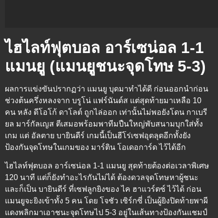
ไฮไลท์ฟุตบอล อาร์เซน่อล 1-1
แมนยู (แมนยูชนะจุดโทษ 5-3)
ผลการแข่งขันปรากฏว่า แมนยู บุดมาทำได้ดี ก่อนออกนำก่อน
ช่วงต้นครึ่งหลงจาก บรูโน่ แฟร์นันด์ส แต่สุดท้ายมาเหลือ 10
คน หลัง ดีโอโก้ ดาโลต์ ถูกไล่ออก เท่านั้นไม่พอยังโดน กาเบรี
ยล มาร์กัลเญส ตีเสมอพร้อมพาทีมปืนใหญ่พับสนามบุกใส่ทั้ง
เกม แต่ อัลตาย บายินดีร์ เกมนี้เป็นฮีโร่เซฟอุตลุตอีกทั้งยัง
ป้องกันจุดโทษในเกมของ มาร์ติน โอเดอการ์ด ไว้ได้อีก
ไฮไลท์ฟุตบอล อาร์เซน่อล 1-1 แมนยู สุดท้ายต้องต่อเวลาพิเศษ
120 นาที แต่ก็ยังทำอะไรกันไม่ได้ ต้องดวลจุดโทษหาผู้ชนะ
และก็เป็น บายินดีร์ ที่เซฟลูกยิงของ ไค ฮาแวร์ตซ์ ไว้ได้ ก่อน
แมนยูจะยิงเข้าทั้ง 5 คน โดย โจชัว เซิร์กซี่ เป็นผู้ยิงปิดท้ายพาผี
แดงพลิกมาเอาชนะจุดโทษไป 5-3 อยู่ในเส้นทางป้องกันแชมป์