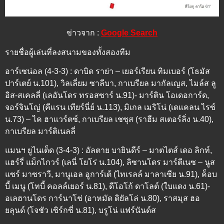
ข่าวจาก :
Google Search
รายชื่อผู้เล่นที่ลงสนามของทั้งสองทีม
อาร์เซน่อล (4-3-3) : ดาบิด ราย่า – เยอร์เรียน ทิมเบอร์ (โธมัส
ปาร์เตย์ น.101), วิลเลี่ยม ซาลีบา, กาเบรียล มากัลเญส, ไมล์ส ลู
อิส-สเคลลี่ (เลอันโดร ทรอสซาร์ น.91)- มาร์ติน โอเดอการ์ด,
จอร์จินโญ่ (คีแรน เทียร์นี่ย์ น.113), มิเกล เมริโน่ (เดแคลน ไรซ์
น.73) – ไค ฮาแวร์ตซ์, กาเบรียล เชซุส (ราฮีม สเตอร์ลิ่ง น.40),
กาเบรียล มาร์ติเนลลี่
แมนฯ ยูไนเต็ด (3-4-3) : อัลตาย บายินดีร์ – มาตไตส์ เดอ ลิกท์,
แฮร์รี่ แม็กไกวร์ (เลนี่ โยโร่ น.104), ลิซานโดร มาร์ตีเนซ – นูส
แซร์ มาซราวี, มานูเอล อูการ์เต้ (ไทเรลล์ มาลาเซีย น.91), ค็อบ
บี้ เมนู (โทบี้ คอลล์เยอร์ น.81), ดีโอโก้ ดาโลต์ (ใบแดง น.61)-
อเลฮานโดร การ์นาโช่ (อาหมัด ดิยัลโล่ น.80), ราสมุส ฮอ
ยลุนด์ (โจชัว เซิร์กซี่ น.81), บรูโน่ แฟร์นันด์ส