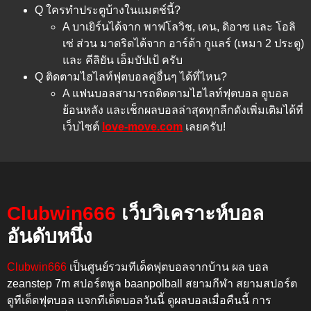
Q ใครทำประตูบ้างในแมตช์นี้?
A บาเยิร์นได้จาก พาฟโลวิช, เคน, ดิอาซ และ โอลิ
เซ่ ส่วน มาดริดได้จาก อาร์ด้า กูแลร์ (เหมา 2 ประตู)
และ คีลิยัน เอ็มบัปเป้ ครับ
Q ติดตามไฮไลท์ฟุตบอลคู่อื่นๆ ได้ที่ไหน?
A แฟนบอลสามารถติดตามไฮไลท์ฟุตบอล ดูบอล
ย้อนหลัง และเช็กผลบอลล่าสุดทุกลีกดังเพิ่มเติมได้ที่
เว็บไซต์
love-move.com
เลยครับ!
Clubwin666
เว็บวิเคราะห์บอล
อันดับหนึ่ง
Clubwin666
เป็นศูนย์รวมทีเด็ดฟุตบอลจากบ้าน ผล บอล
zeanstep 7m สปอร์ตพูล baanpolball สยามกีฬา สยามสปอร์ต
ดูทีเด็ดฟุตบอล แจกทีเด็ดบอลวันนี้ ดูผลบอลเมื่อคืนนี้
การ