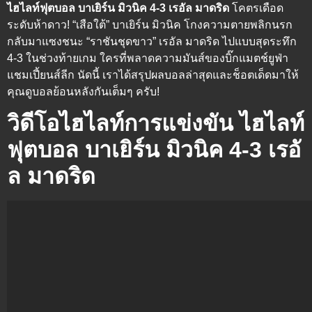
ไฮไลท์ฟุตบอล บาเยิร์น มิวนิค 4-3 เรอัล มาดริด
โคตรเดือด
ระดับห้าดาว! “เสือใต้” บาเยิร์น มิวนิค โกงความตายพลิกนรก
กลับมาแซงชนะ “ราชันชุดขาว” เรอัล มาดริด ไปแบบสุดระทึก
4-3 ในช่วงท้ายเกม ใครที่พลาดความมันส์ของบิ๊กแมตช์ยูฟ่า
แชมเปี้ยนส์ลีก นัดนี้ เราได้สรุปผลบอลล่าสุดและช็อตเด็ดมาให้
คุณดูบอลย้อนหลังกันเต็มๆ ครับ!
วิดีโอไฮไลท์การแข่งขัน ไฮไลท์
ฟุตบอล บาเยิร์น มิวนิค 4-3 เรอั
ล มาดริด