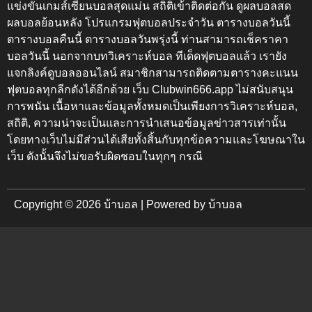
แข่งขันเกมส์เซียนบอลสุดแม่น สถิติเข้าติดต่อกัน
ดูผลบอลสด
ผลบอลย้อนหลัง โปรแกรมฟุตบอลประจำวัน ตารางบอลวันนี้
ตารางบอลคืนนี้ ตารางบอลวันพรุ่งนี้
ท่านสามารถเช็คราคา
บอลวันนี้ นอกจากบทวิเคราะห์บอล ทีเด็ดฟุตบอลแล้ว เรายัง
แจกลิงค์ดูบอลออนไลน์ สมาชิกสามารถติดตามตารางคะแนน
ฟุตบอลทุกลีกดังได้อีกด้วย เว็บ
Clubwin666.app
ไม่สนับสนุน
การพนัน เนื้อหาและข้อมูลทั้งหมดเป็นเพียงการวิเคราะห์บอล,
สถิติ, ความน่าจะเป็นและการนำเสนอข้อมูลข่าวสารเท่านั้น
โดยทางเว็บไม่มีส่วนได้เสียทั้งสิ้นกับทุกข้อความและโฆษณาใน
เว็บ ดังนั้นจึงไม่ขอรับผิดชอบในทุกๆ กรณี
Copyright © 2026 บ้าบอล | Powered by บ้าบอล