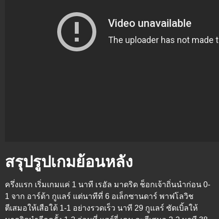
สรุปรูปเกมย้อนหลัง
ครึ่งแรก
เริ่มเกมแค่ 1 นาที เรอัล มาดริด ช็อกเจ้าถิ่นนำก่อน 0-
1 จาก อาร์ด้า กูแลร์ แต่นาทีที่ 6 อเล็กซานดาร์ พาฟโลวิช
ตีเสมอให้เสือใต้ 1-1 อย่างรวดเร็ว นาที 29 กูแลร์ ซัดเบิ้ลให้