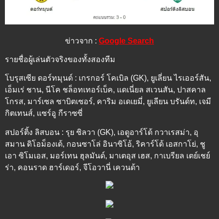
ข่าวจาก :
Google Search
รายชื่อผู้เล่นตัวจริงของทั้งสองทีม
โบรุสเซีย ดอร์ทมุนด์ : เกรกอร์ โคเบิล (GK), ยูเลี่ยน ไรเออร์สัน,
เอ็มเร่ ชาน, นีโค ชล็อทเทอร์เบ็ค, แดเนี่ยล สเวนสัน, ปาสคาล
โกรส, มาร์เซล ซาบิตเซอร์, คาริม อเดเยมี่, ยูเลียน บรันด์ท, เจมี
กิตเทนส์, แซร์อู กีราซซี่
สปอร์ติ้ง ลิสบอน : รุย ซิลวา (GK), เอดูอาร์โด้ กวาเรสม่า, อุ
สมาน ดิโอม็องเด้, กอนซาโล่ อินาซิโอ้, ริคาร์โด้ เอสกาโย่, ชู
เอา ซิโมเอส, มอร์เทน ฮุลมันด์, มาเตอุส เฮส, กาเบรียล เตย์เชย์
ร่า, คอนราด ฮาร์เดอร์, จีโอวานี่ เควนด้า