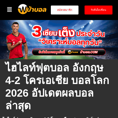
สมัครสมาชิก
รับทีเด็ดเซียน
ไฮไลท์ฟุตบอล อังกฤษ
4-2 โครเอเชีย บอลโลก
2026 อัปเดตผลบอล
ล่าสุด