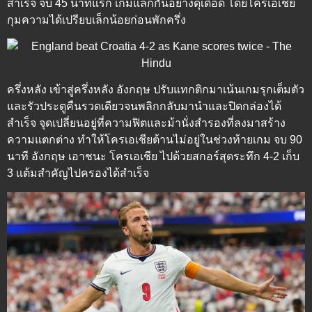
สำเร็จ จบ 45 นาทีแรก เกมแลกกันอย่างดุเดือด โดยโครเอเชีย
กุมความได้เปรียบเล็กน้อยก่อนพักครึ่ง
ครึ่งหลัง
เข้าสู่ครึ่งหลัง อังกฤษ ปรับแทกติกมาเน้นเกมรุกเต็มตัว
และรัวประตูคืนรวดเดียวจนพลิกกลับมานำและปิดกล่องได้
สำเร็จ จุดเปลี่ยนอยู่ที่ความฟิตและม้านั่งสำรองที่ลงมาสร้าง
ความแตกต่าง ทำให้โครเอเชียต้านไม่อยู่ในช่วงท้ายเกม จบ 90
นาที อังกฤษ เอาชนะ โครเอเชีย ไปด้วยสกอร์สุดระทึก 4-2 เก็บ
3 แต้มสำคัญไปครองได้สำเร็จ