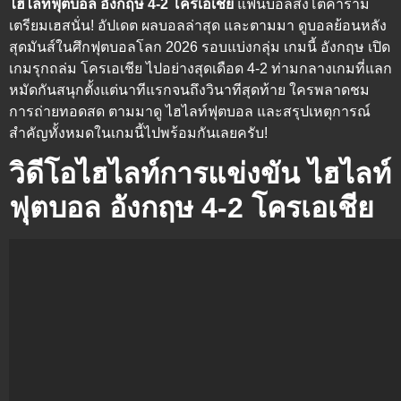
ไฮไลท์ฟุตบอล อังกฤษ 4-2 โครเอเชีย
แฟนบอลสิงโตคำราม
เตรียมเฮสนั่น! อัปเดต
ผลบอลล่าสุด
และตามมา
ดูบอลย้อนหลัง
สุดมันส์ในศึกฟุตบอลโลก 2026 รอบแบ่งกลุ่ม เกมนี้ อังกฤษ เปิด
เกมรุกถล่ม โครเอเชีย ไปอย่างสุดเดือด 4-2 ท่ามกลางเกมที่แลก
หมัดกันสนุกตั้งแต่นาทีแรกจนถึงวินาทีสุดท้าย ใครพลาดชม
การถ่ายทอดสด ตามมาดู
ไฮไลท์ฟุตบอล
และสรุปเหตุการณ์
สำคัญทั้งหมดในเกมนี้ไปพร้อมกันเลยครับ!
วิดีโอไฮไลท์การแข่งขัน ไฮไลท์
ฟุตบอล อังกฤษ 4-2 โครเอเชีย