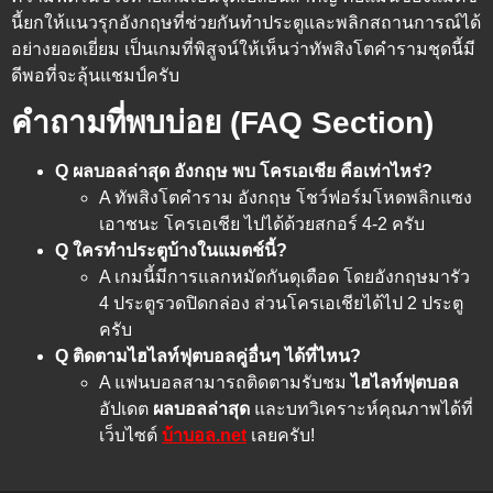
นี้ยกให้แนวรุกอังกฤษที่ช่วยกันทำประตูและพลิกสถานการณ์ได้
อย่างยอดเยี่ยม เป็นเกมที่พิสูจน์ให้เห็นว่าทัพสิงโตคำรามชุดนี้มี
ดีพอที่จะลุ้นแชมป์ครับ
คำถามที่พบบ่อย (FAQ Section)
Q ผลบอลล่าสุด อังกฤษ พบ โครเอเชีย คือเท่าไหร่?
A ทัพสิงโตคำราม อังกฤษ โชว์ฟอร์มโหดพลิกแซง
เอาชนะ โครเอเชีย ไปได้ด้วยสกอร์ 4-2 ครับ
Q ใครทำประตูบ้างในแมตช์นี้?
A เกมนี้มีการแลกหมัดกันดุเดือด โดยอังกฤษมารัว
4 ประตูรวดปิดกล่อง ส่วนโครเอเชียได้ไป 2 ประตู
ครับ
Q ติดตามไฮไลท์ฟุตบอลคู่อื่นๆ ได้ที่ไหน?
A แฟนบอลสามารถติดตามรับชม
ไฮไลท์ฟุตบอล
อัปเดต
ผลบอลล่าสุด
และบทวิเคราะห์คุณภาพได้ที่
เว็บไซต์
บ้าบอล.net
เลยครับ!