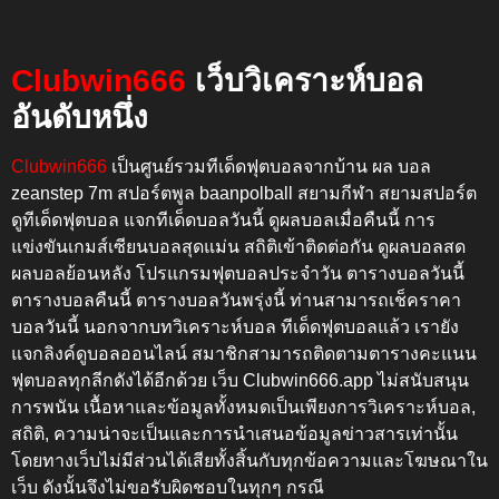
Clubwin666
เว็บวิเคราะห์บอล
อันดับหนึ่ง
Clubwin666
เป็นศูนย์รวมทีเด็ดฟุตบอลจากบ้าน ผล บอล
zeanstep 7m สปอร์ตพูล baanpolball สยามกีฬา สยามสปอร์ต
ดูทีเด็ดฟุตบอล แจกทีเด็ดบอลวันนี้ ดูผลบอลเมื่อคืนนี้
การ
แข่งขันเกมส์เซียนบอลสุดแม่น สถิติเข้าติดต่อกัน
ดูผลบอลสด
ผลบอลย้อนหลัง โปรแกรมฟุตบอลประจำวัน ตารางบอลวันนี้
ตารางบอลคืนนี้ ตารางบอลวันพรุ่งนี้
ท่านสามารถเช็คราคา
บอลวันนี้ นอกจากบทวิเคราะห์บอล ทีเด็ดฟุตบอลแล้ว เรายัง
แจกลิงค์ดูบอลออนไลน์ สมาชิกสามารถติดตามตารางคะแนน
ฟุตบอลทุกลีกดังได้อีกด้วย เว็บ
Clubwin666.app
ไม่สนับสนุน
การพนัน เนื้อหาและข้อมูลทั้งหมดเป็นเพียงการวิเคราะห์บอล,
สถิติ, ความน่าจะเป็นและการนำเสนอข้อมูลข่าวสารเท่านั้น
โดยทางเว็บไม่มีส่วนได้เสียทั้งสิ้นกับทุกข้อความและโฆษณาใน
เว็บ ดังนั้นจึงไม่ขอรับผิดชอบในทุกๆ กรณี