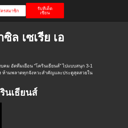
รับทีเด็ด
ัครสมาชิก
เซียน
ซิล เซเรีย เอ
ียบคม อัดทีมเยือน “โครินเธียนส์” ไปแบบสนุก 3-1
ง
ห้ามพลาดทุกจังหวะสำคัญและประตูสุดสวยใน
รินเธียนส์