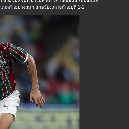
ดสุดสวยของ จอน อาริอัส แต่ โครินเธียนส์ ไม่ยอมแพ้
แลกกันอย่างสนุก สกอร์ยังเสมอกันอยู่ที่ 1-1