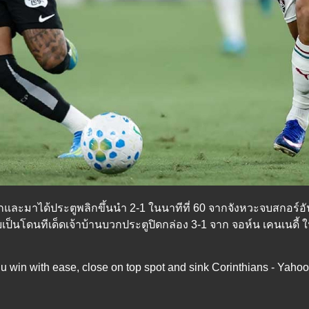
งหนักและมาได้ประตูพลิกขึ้นนำ 2-1 ในนาทีที่ 60 จากจังหวะจบสกอร์
ป็นโดนทีเด็ดเจ้าบ้านบวกประตูปิดกล่อง 3-1 จาก จอห์น เคนเนดี้ ใ