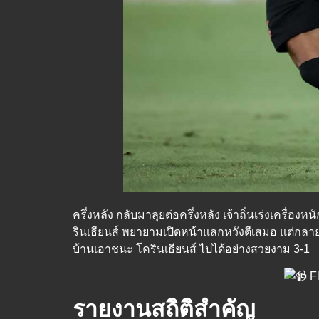
ครึ่งหลัง
กลับมาลุยต่อครึ่งหลัง เจ้าถิ่นเร่งเครื่อ
รินเธียนส์ พยายามเปิดหน้าแลกหวังตีเสมอ แต่กลายเ
บ้านเอาชนะ โครินเธียนส์ ไปได้อย่างสวยงาม 3-1
รายงานสถิติสำคัญ