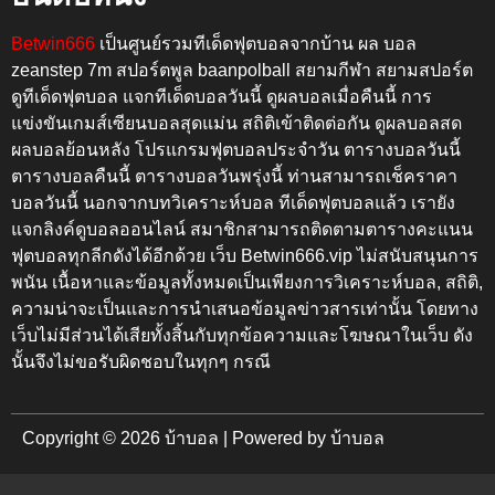
Betwin666
เป็นศูนย์รวมทีเด็ดฟุตบอลจากบ้าน ผล บอล
zeanstep 7m สปอร์ตพูล baanpolball สยามกีฬา สยามสปอร์ต
ดูทีเด็ดฟุตบอล แจกทีเด็ดบอลวันนี้ ดูผลบอลเมื่อคืนนี้
การ
แข่งขันเกมส์เซียนบอลสุดแม่น สถิติเข้าติดต่อกัน
ดูผลบอลสด
ผลบอลย้อนหลัง โปรแกรมฟุตบอลประจำวัน ตารางบอลวันนี้
ตารางบอลคืนนี้ ตารางบอลวันพรุ่งนี้
ท่านสามารถเช็คราคา
บอลวันนี้ นอกจากบทวิเคราะห์บอล ทีเด็ดฟุตบอลแล้ว เรายัง
แจกลิงค์ดูบอลออนไลน์ สมาชิกสามารถติดตามตารางคะแนน
ฟุตบอลทุกลีกดังได้อีกด้วย เว็บ
Betwin666.vip
ไม่สนับสนุนการ
พนัน เนื้อหาและข้อมูลทั้งหมดเป็นเพียงการวิเคราะห์บอล, สถิติ,
ความน่าจะเป็นและการนำเสนอข้อมูลข่าวสารเท่านั้น โดยทาง
เว็บไม่มีส่วนได้เสียทั้งสิ้นกับทุกข้อความและโฆษณาในเว็บ ดัง
นั้นจึงไม่ขอรับผิดชอบในทุกๆ กรณี
Copyright © 2026 บ้าบอล | Powered by บ้าบอล