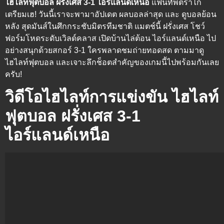
ไฮไลท์ฟุตบอล ฝรั่งเศส 3-1 ไอร์แลนด์เหนือ
แฟนทัพตราไก่
เตรียมเฮ! วันนี้เราจะพามาอัปเดต
ผลบอลล่าสุด
และ
ดูบอลย้อน
หลัง
สุดมันส์ในศึกกระชับมิตรทีมชาติ แมตช์นี้ ฝรั่งเศส โชว์
ฟอร์มโหดระดับเวิลด์คลาส เปิดบ้านไล่ต้อน ไอร์แลนด์เหนือ ไป
อย่างสนุกด้วยสกอร์ 3-1 ใครพลาดชมถ่ายทอดสด ตามมาดู
ไฮไลท์ฟุตบอล
และเจาะลึกช็อตสำคัญของเกมนี้ไปพร้อมกันเลย
ครับ!
วิดีโอไฮไลท์การแข่งขัน ไฮไลท์
ฟุตบอล ฝรั่งเศส 3-1
ไอร์แลนด์เหนือ