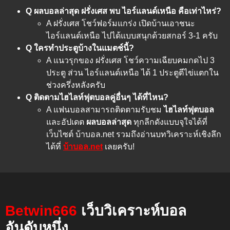
Q ผลบอลล่าสุด ฝรั่งเศส พบ ไอร์แลนด์เหนือ คือเท่าไหร่?
A ฝรั่งเศส โชว์ฟอร์มแกร่ง เปิดบ้านเอาชนะ
ไอร์แลนด์เหนือ ไปได้แบบสนุกด้วยสกอร์ 3-1 ครับ
Q ใครทำประตูบ้างในแมตช์นี้?
A แนวรุกของ ฝรั่งเศส โชว์ความเฉียบคมกดไป 3
ประตู ส่วน ไอร์แลนด์เหนือ ได้ 1 ประตูตีไข่แตกใน
ช่วงครึ่งหลังครับ
Q ติดตามไฮไลท์ฟุตบอลคู่อื่นๆ ได้ที่ไหน?
A แฟนบอลสามารถติดตามรับชม
ไฮไลท์ฟุตบอล
และอัปเดต
ผลบอลล่าสุด
ทุกลีกดังแบบจุใจได้ที่
เว็บไซต์ บ้าบอล.net รวมถึงอ่านบทวิเคราะห์เชิงลึก
ได้ที่
บ้าบอล.net
เลยครับ!
Betwin666
เว็บวิเคราะห์บอล
อันดับหนึ่ง