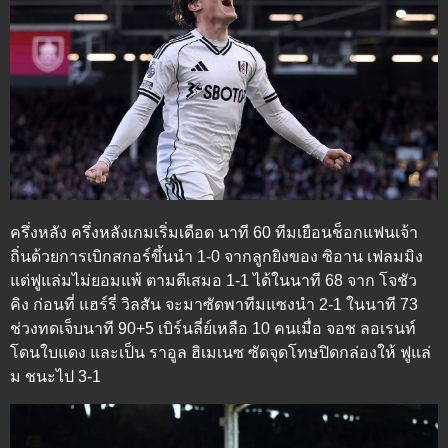
ครึ่งหลัง
ครึ่งหลังเกมเริ่มเดือด นาที 60 ทีมเยือนช็อกแฟนเจ้า
ถิ่นด้วยการเบิกสกอร์ขึ้นนำ 1-0 จากลูกยิงของ ซิอาน เฟลมมิง
แต่ฟูแล่มไม่ยอมแพ้ ตามตีเสมอ 1-1 ได้ในนาที 68 จาก โจชัว
คิง ก่อนที่ แฮร์รี่ วิลสัน จะมาซัดพาทีมแซงนำ 2-1 ในนาที 73
ช่วงทดเจ็บนาที 90+5 เบิร์นลี่ย์เหลือ 10 คนเมื่อ จอช ลอเรนท์
โดนใบแดง และเป็น ราอูล ฮิเมเนซ ซัดจุดโทษปิดกล่องให้ ฟูแล่
ม ชนะไป 3-1