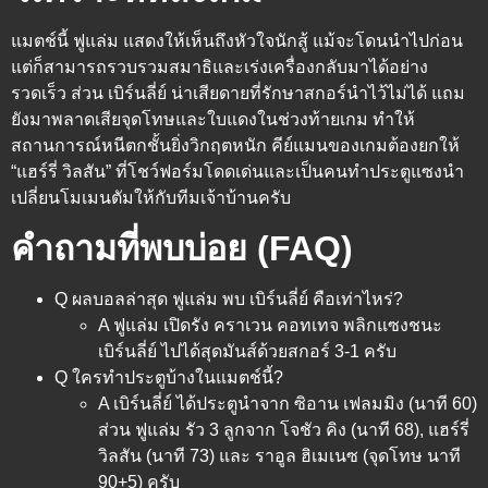
แมตช์นี้ ฟูแล่ม แสดงให้เห็นถึงหัวใจนักสู้ แม้จะโดนนำไปก่อน
แต่ก็สามารถรวบรวมสมาธิและเร่งเครื่องกลับมาได้อย่าง
รวดเร็ว ส่วน เบิร์นลี่ย์ น่าเสียดายที่รักษาสกอร์นำไว้ไม่ได้ แถม
ยังมาพลาดเสียจุดโทษและใบแดงในช่วงท้ายเกม ทำให้
สถานการณ์หนีตกชั้นยิ่งวิกฤตหนัก คีย์แมนของเกมต้องยกให้
“แฮร์รี่ วิลสัน” ที่โชว์ฟอร์มโดดเด่นและเป็นคนทำประตูแซงนำ
เปลี่ยนโมเมนตัมให้กับทีมเจ้าบ้านครับ
คำถามที่พบบ่อย (FAQ)
Q ผลบอลล่าสุด ฟูแล่ม พบ เบิร์นลี่ย์ คือเท่าไหร่?
A ฟูแล่ม เปิดรัง คราเวน คอทเทจ พลิกแซงชนะ
เบิร์นลี่ย์ ไปได้สุดมันส์ด้วยสกอร์ 3-1 ครับ
Q ใครทำประตูบ้างในแมตช์นี้?
A เบิร์นลี่ย์ ได้ประตูนำจาก ซิอาน เฟลมมิง (นาที 60)
ส่วน ฟูแล่ม รัว 3 ลูกจาก โจชัว คิง (นาที 68), แฮร์รี่
วิลสัน (นาที 73) และ ราอูล ฮิเมเนซ (จุดโทษ นาที
90+5) ครับ