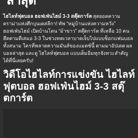
ล่าสุด
ไฮไลท์ฟุตบอล ฮอฟเฟ่นไฮม์ 3-3 สตุ๊ตการ์ต
สุดยอดความ
ดราม่าแห่งศึกบุนเดสลีกา! ทัพ “หมู่บ้านแห่งความหวัง”
ฮอฟเฟ่นไฮม์ เปิดบ้านโดน “ม้าขาว” สตุ๊ตการ์ต ที่เหลือ 10 คน
ฮึดตามตีเสมอ 3-3 ในช่วงทดเวลาบาดเจ็บไปแบบช็อกแฟนบอล
ทั้งสนาม ใครที่พลาดความมันส์ของแมตช์นี้ ตามมาอัปเดต ผล
บอลล่าสุด และดู ไฮไลท์ฟุตบอล แบบเต็มอิ่มทุกจังหวะสำคัญ
ได้ที่นี่เลยครับ!
วิดีโอไฮไลท์การแข่งขัน ไฮไลท์
ฟุตบอล ฮอฟเฟ่นไฮม์ 3-3 สตุ๊
ตการ์ต