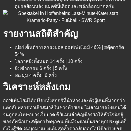
ดูบอลย้อนหลัง แมตช์นี้เดือดและพลิกล็อกมากครับ
รายงานสถิติสำคัญ
เปอร์เซ็นต์การครองบอล ฮอฟเฟ่นไฮม์ 46% | สตุ๊ตการ์ต
54%
โอกาสยิงทั้งหมด 14 ครั้ง | 10 ครั้ง
ยิงเข้ากรอบ 6 ครั้ง | 5 ครั้ง
เตะมุม 4 ครั้ง | 6 ครั้ง
วิเคราะห์หลังเกม
ฮอฟเฟ่นไฮม์ได้เปรียบทั้งสกอร์ที่นำห่างและตัวผู้เล่นที่มากกว่า
แต่กลับพลาดท่าเสียสมาธิในช่วงท้ายเกม ไม่สามารถปิดเกมได้
จนถูกลงโทษอย่างเจ็บปวด คีย์แมนสำคัญต้องยกให้หัวใจนักสู้
ของทัพนักเตะสตุ๊ตการ์ตทุกคน ที่แม้จะตกเป็นรองทุกประตูแต่ก็
ยังวิ่งสู้ฟัด จนบุกมาแบ่งแต้มสุดล้ำค่ากลับออกไปได้อย่างยอด