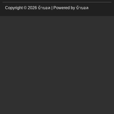
Copyright © 2026 บ้าบอล | Powered by บ้าบอล