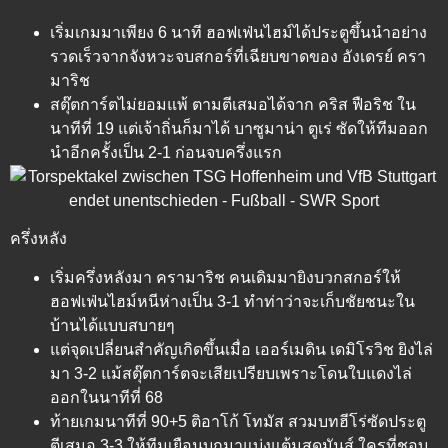
เริ่มเกมมาเพียง 6 นาที ฮอฟเฟ่นไฮม์ได้ประตูขึ้นนำอย่าง
รวดเร็วจากจังหวะจบสกอร์ที่เฉียบขาดของ อังเดรย์ ครา
มาริช
สตุ๊ตการ์ตไม่ยอมแพ้ ตามตีเสมอได้จาก คริส ฟือริช ใน
นาทีที่ 19 แต่เจ้าถิ่นก็มาได้ บาซูมาน่า ตูเร่ ซัดให้ทีมออก
นำอีกครั้งเป็น 2-1 ก่อนจบครึ่งแรก
ครึ่งหลัง
เริ่มครึ่งหลังมา ครามาริช คนเดิมมายิงบวกสกอร์ให้
ฮอฟเฟ่นไฮม์หนีห่างเป็น 3-1 ทำท่าว่าจะเก็บชัยชนะใน
บ้านได้แบบสบายๆ
แต่จุดเปลี่ยนสำคัญเกิดขึ้นเมื่อ เออร์เมดิน เดมิโรวิช ยิงไล่
มา 3-2 แม้สตุ๊ตการ์ตจะเสียเปรียบเพราะโดนใบแดงไล่
ออกในนาทีที่ 68
ท้ายเกมนาทีที่ 90+5 ติอาโก้ โทมัส สวมบทฮีโร่ซัดประตู
ตีเสมอ 3-3 ให้ทีมเยือนบุกมาแบ่งแต้มสุดมันส์ ใครที่ชอบ