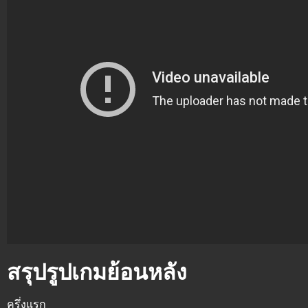
สรุปรูปเกมย้อนหลัง
ครึ่งแรก