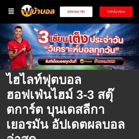
สมัครสมาชิก
รับทีเด็ดเซียน
ไฮไลท์ฟุตบอล
ฮอฟเฟ่นไฮม์ 3-3 สตุ๊
ตการ์ต บุนเดสลีกา
เยอรมัน อัปเดตผลบอล