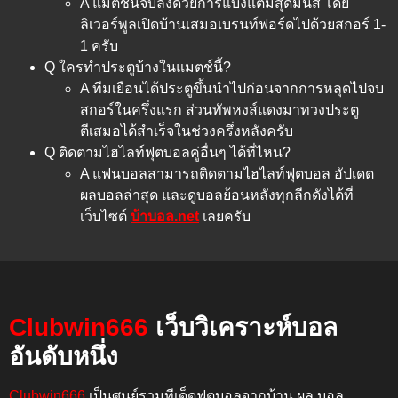
A แมตช์นี้จบลงด้วยการแบ่งแต้มสุดมันส์ โดย
ลิเวอร์พูลเปิดบ้านเสมอเบรนท์ฟอร์ดไปด้วยสกอร์ 1-
1 ครับ
Q ใครทำประตูบ้างในแมตช์นี้?
A ทีมเยือนได้ประตูขึ้นนำไปก่อนจากการหลุดไปจบ
สกอร์ในครึ่งแรก ส่วนทัพหงส์แดงมาทวงประตู
ตีเสมอได้สำเร็จในช่วงครึ่งหลังครับ
Q ติดตามไฮไลท์ฟุตบอลคู่อื่นๆ ได้ที่ไหน?
A แฟนบอลสามารถติดตามไฮไลท์ฟุตบอล อัปเดต
ผลบอลล่าสุด และดูบอลย้อนหลังทุกลีกดังได้ที่
เว็บไซต์
บ้าบอล.net
เลยครับ
Clubwin666
เว็บวิเคราะห์บอล
อันดับหนึ่ง
Clubwin666
เป็นศูนย์รวมทีเด็ดฟุตบอลจากบ้าน ผล บอล