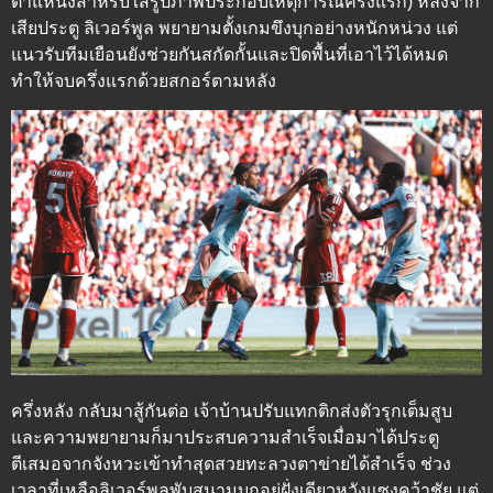
ตำแหน่งสำหรับใส่รูปภาพประกอบเหตุการณ์ครึ่งแรก) หลังจาก
เสียประตู ลิเวอร์พูล พยายามตั้งเกมขึงบุกอย่างหนักหน่วง แต่
แนวรับทีมเยือนยังช่วยกันสกัดกั้นและปิดพื้นที่เอาไว้ได้หมด
ทำให้จบครึ่งแรกด้วยสกอร์ตามหลัง
ครึ่งหลัง
กลับมาสู้กันต่อ เจ้าบ้านปรับแทกติกส่งตัวรุกเต็มสูบ
และความพยายามก็มาประสบความสำเร็จเมื่อมาได้ประตู
ตีเสมอจากจังหวะเข้าทำสุดสวยทะลวงตาข่ายได้สำเร็จ ช่วง
เวลาที่เหลือลิเวอร์พูลพับสนามบุกอยู่ฝั่งเดียวหวังแซงคว้าชัย แต่