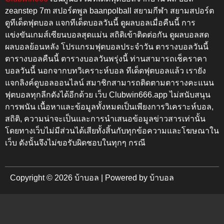
zeanstep 7m สปอร์ตพูล baanpolball สยามกีฬา สยามสปอร์ต
ดูทีเด็ดฟุตบอล แจกทีเด็ดบอลวันนี้ ดูผลบอลเมื่อคืนนี้
การ
แข่งขันเกมส์เซียนบอลสุดแม่น สถิติเข้าติดต่อกัน
ดูผลบอลสด
ผลบอลย้อนหลัง โปรแกรมฟุตบอลประจำวัน ตารางบอลวันนี้
ตารางบอลคืนนี้ ตารางบอลวันพรุ่งนี้
ท่านสามารถเช็คราคา
บอลวันนี้ นอกจากบทวิเคราะห์บอล ทีเด็ดฟุตบอลแล้ว เรายัง
แจกลิงค์ดูบอลออนไลน์ สมาชิกสามารถติดตามตารางคะแนน
ฟุตบอลทุกลีกดังได้อีกด้วย เว็บ
Clubwin666.app
ไม่สนับสนุน
การพนัน เนื้อหาและข้อมูลทั้งหมดเป็นเพียงการวิเคราะห์บอล,
สถิติ, ความน่าจะเป็นและการนำเสนอข้อมูลข่าวสารเท่านั้น
โดยทางเว็บไม่มีส่วนได้เสียทั้งสิ้นกับทุกข้อความและโฆษณาใน
เว็บ ดังนั้นจึงไม่ขอรับผิดชอบในทุกๆ กรณี
Copyright © 2026 บ้าบอล | Powered by บ้าบอล