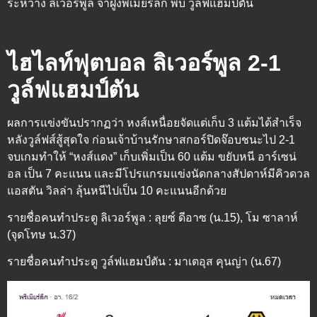
ระหว่าง ลิเวอร์พูล จ่าฝูงพีเมียร์ลีก พบ วูล์ฟแฮมป์ตัน
ไฮไลท์ฟุตบอล ลิเวอร์พูล 2-1
วูล์ฟแฮมป์ตัน
ผลการแข่งขันปรากฏว่า หงส์เหนื่อยจัดแต่เก็บ 3 แต้มได้สำเร็จ
หลังวูล์ฟส์สู้สุดใจ ก่อนเจ้าบ้านรักษาสกอร์ปิดจ๊อบชนะไป 2-1
จบเกมทำให้ “หงส์แดง” เก็บเพิ่มเป็น 60 แต้ม ขยับหนี อาร์เซน่
อล เป็น 7 คะแนน และมีโปรแกรมแข่งนัดกลางสัปดาห์มีคิวดวล
แอสตัน วิลล่า ลุ้นหนีไปเป็น 10 คะแนนอีกด้วย
รายชื่อคนทำประตู ลิเวอร์พูล : ลุยซ์ ดีอาซ (น.15), โม ซาลาห์
(จุดโทษ น.37)
รายชื่อคนทำประตู วูล์ฟแฮมป์ตัน : มาเตอุส คุนญ่า (น.67)