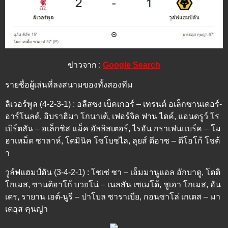
ข่าวจาก :
Google Search
รายชื่อผู้เล่นที่ลงสนามของทั้งสองทีม
ลิเวอร์พูล (4-2-3-1) : อลีสซง เบ็คเกอร์ – เทรนต์ อเล็กซานเดอร์-
อาร์โนลด์, อิบราฮิมา โกนาเต้, เฟอร์จิล ฟาน ไดค์, แอนดรูว์ โร
เบิร์ตสัน – อเล็กซิส แม็ค อัลลิสเตอร์, ไรอัน กราเฟนแบร์ค – โม
ฮาเหม็ด ซาลาห์, โดมินิค โซโบซไล, ลุยส์ ดีอาซ – ดีโอโก้ โชต้
า
วูล์ฟแฮมป์ตัน (3-4-2-1) : โชเซ่ ซา – เอ็มมานูแอล อักบาดู, โตติ
โกเมส, ซานติอาโก้ บวยโน่ – เนลสัน เซเมโด้, ชูเอา โกเมส, อัน
เดร, รายาน เอต์-นูรี – ปาโบล ซาราเบีย, กอนซาโล่ เกเดส – มา
เตอุส คุนญ่า