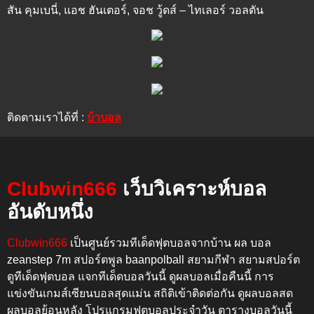
สัน คุมเบนี่, แอช ฮันเตอร์, จอช วู้ดส์ – ไทเลอร์ วอลตัน
ติดตามเราได้ที่ :
บ้าบอล
Clubwin666
เว็บวิเคราะห์บอล
อันดับหนึ่ง
Clubwin666
เป็นศูนย์รวมทีเด็ดฟุตบอลจากบ้าน ผล บอล
zeanstep 7m สปอร์ตพูล baanpolball สยามกีฬา สยามสปอร์ต
ดูทีเด็ดฟุตบอล แจกทีเด็ดบอลวันนี้ ดูผลบอลเมื่อคืนนี้
การ
แข่งขันเกมส์เซียนบอลสุดแม่น สถิติเข้าติดต่อกัน
ดูผลบอลสด
ผลบอลย้อนหลัง โปรแกรมฟุตบอลประจำวัน ตารางบอลวันนี้