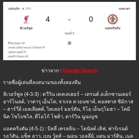
ข่าวจาก :
Google Search
รายชื่อผู้เล่นที่ลงสนามของทั้งสองทีม
ลิเวอร์พูล (4-3-3) : ควีวิน เคลเลเฮอร์ – เทรนต์ อเล็กซานเดอร์
อาร์โนลด์, วาตารุ เอ็นโด, จาเรล ควอนซาห์, คอสตาส ซิมิกาส
– ฮาร์วี่ย์ เอลเลียตต์, ไทเลอร์ มอร์ตัน, ริโอ เอ็นกุโมฮา – โดมิ
นิค โซโบซไล, ดีโอโก้ โชต้า, ดาร์วิน นูนเญซ
แอคคริงตัน (4-5-1) : บิลลี่ เครลลิน – โดนัลด์ เลิฟ, ฟาร์เรนด์
รอว์สัน, แซ็ค อาว, เบน วู้ดส์ – ฌอน วอลลี่ย์, แดน มาร์ติน, เนล