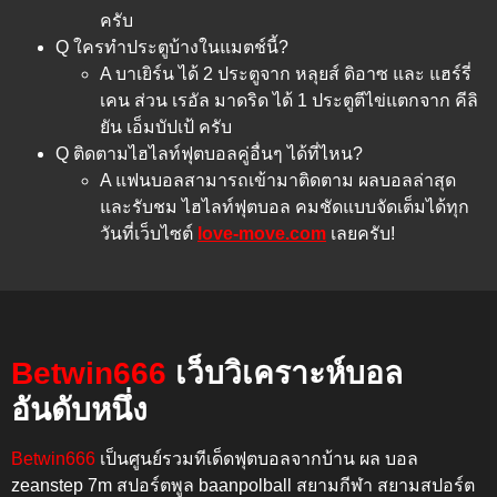
ครับ
Q ใครทำประตูบ้างในแมตช์นี้?
A บาเยิร์น ได้ 2 ประตูจาก หลุยส์ ดิอาซ และ แฮร์รี่
เคน ส่วน เรอัล มาดริด ได้ 1 ประตูตีไข่แตกจาก คีลิ
ยัน เอ็มบัปเป้ ครับ
Q ติดตามไฮไลท์ฟุตบอลคู่อื่นๆ ได้ที่ไหน?
A แฟนบอลสามารถเข้ามาติดตาม
ผลบอลล่าสุด
และรับชม
ไฮไลท์ฟุตบอล
คมชัดแบบจัดเต็มได้ทุก
วันที่เว็บไซต์
love-move.com
เลยครับ!
Betwin666
เว็บวิเคราะห์บอล
อันดับหนึ่ง
Betwin666
เป็นศูนย์รวมทีเด็ดฟุตบอลจากบ้าน ผล บอล
zeanstep 7m สปอร์ตพูล baanpolball สยามกีฬา สยามสปอร์ต