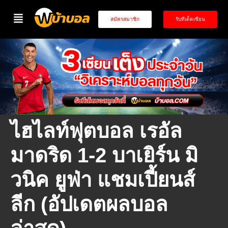
สมัครสมาชิก
รับทีเด็ดเซียน
ไฮไลท์ฟุตบอล เรอัล
มาดริด 1-2 บาเยิร์น มิ
วนิค ยูฟ่า แชมเปี้ยนส์
ลีก (อัปเดตผลบอล