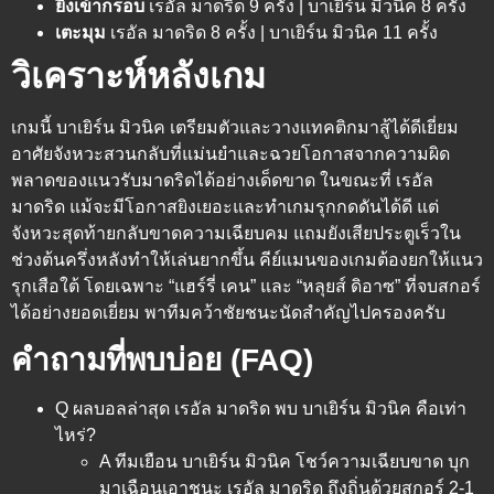
ยิงเข้ากรอบ
เรอัล มาดริด 9 ครั้ง | บาเยิร์น มิวนิค 8 ครั้ง
เตะมุม
เรอัล มาดริด 8 ครั้ง | บาเยิร์น มิวนิค 11 ครั้ง
วิเคราะห์หลังเกม
เกมนี้ บาเยิร์น มิวนิค เตรียมตัวและวางแทคติกมาสู้ได้ดีเยี่ยม
อาศัยจังหวะสวนกลับที่แม่นยำและฉวยโอกาสจากความผิด
พลาดของแนวรับมาดริดได้อย่างเด็ดขาด ในขณะที่ เรอัล
มาดริด แม้จะมีโอกาสยิงเยอะและทำเกมรุกกดดันได้ดี แต่
จังหวะสุดท้ายกลับขาดความเฉียบคม แถมยังเสียประตูเร็วใน
ช่วงต้นครึ่งหลังทำให้เล่นยากขึ้น คีย์แมนของเกมต้องยกให้แนว
รุกเสือใต้ โดยเฉพาะ “แฮร์รี่ เคน” และ “หลุยส์ ดิอาซ” ที่จบสกอร์
ได้อย่างยอดเยี่ยม พาทีมคว้าชัยชนะนัดสำคัญไปครองครับ
คำถามที่พบบ่อย (FAQ)
Q ผลบอลล่าสุด เรอัล มาดริด พบ บาเยิร์น มิวนิค คือเท่า
ไหร่?
A ทีมเยือน บาเยิร์น มิวนิค โชว์ความเฉียบขาด บุก
มาเฉือนเอาชนะ เรอัล มาดริด ถึงถิ่นด้วยสกอร์ 2-1