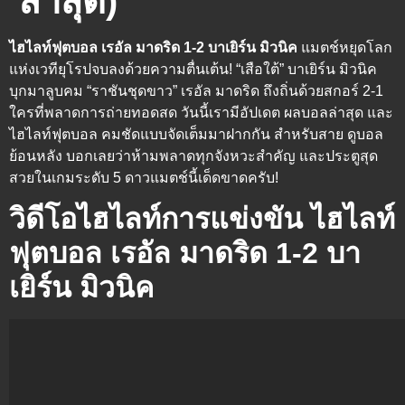
ล่าสุด)
ไฮไลท์ฟุตบอล เรอัล มาดริด 1-2 บาเยิร์น มิวนิค
แมตช์หยุดโลก
แห่งเวทียุโรปจบลงด้วยความตื่นเต้น! “เสือใต้” บาเยิร์น มิวนิค
บุกมาลูบคม “ราชันชุดขาว” เรอัล มาดริด ถึงถิ่นด้วยสกอร์ 2-1
ใครที่พลาดการถ่ายทอดสด วันนี้เรามีอัปเดต
ผลบอลล่าสุด
และ
ไฮไลท์ฟุตบอล
คมชัดแบบจัดเต็มมาฝากกัน สำหรับสาย
ดูบอล
ย้อนหลัง
บอกเลยว่าห้ามพลาดทุกจังหวะสำคัญ และประตูสุด
สวยในเกมระดับ 5 ดาวแมตช์นี้เด็ดขาดครับ!
วิดีโอไฮไลท์การแข่งขัน ไฮไลท์
ฟุตบอล เรอัล มาดริด 1-2 บา
เยิร์น มิวนิค