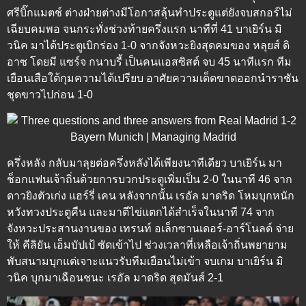
ศรีบิ๊กแมตช์ ต่างฝ่ายต่างมีโอกาสลุ้นทำประตูแต่ยังจบสกอร์ไม่
เฉียบคมพอ จนกระทั่งช่วงท้ายครึ่งแรก นาทีที่ 41 บาเยิร์น มิ
วนิค มาได้ประตูเบิกร่อง 1-0 จากจังหวะยิงสุดคมของ หลุยส์ ดิ
อาซ โดยมี แซร์จ กนาบรี้ เป็นคนแอสซิสต์ จบ 45 นาทีแรก ทีม
เยือนเสือใต้กุมความได้เปรียบ อาศัยความเด็ดขาดออกนำราชัน
ชุดขาวไปก่อน 1-0
ครึ่งหลัง
กลับมาลุยต่อครึ่งหลังได้เพียงนาทีเดียว บาเยิร์น มา
ช็อกแฟนเจ้าถิ่นด้วยการบวกประตูเพิ่มเป็น 2-0 ในนาที 46 จาก
ดาวยิงตัวเก่ง แฮร์รี่ เคน หลังจากนั้น เรอัล มาดริด โหมบุกหนัก
หวังทวงประตูคืน และมาตีไข่แตกได้สำเร็จในนาที 74 จาก
จังหวะประสานงานของ เทรนท์ อเล็กซานเดอร์-อาร์โนลด์ จ่าย
ให้ คีลิยัน เอ็มบัปเป้ ซัดเข้าไป ช่วงเวลาที่เหลือเจ้าถิ่นพยายาม
พับสนามบุกแต่เจาะแนวรับทีมเยือนไม่เข้า จบเกม บาเยิร์น มิ
วนิค บุกมาเฉือนชนะ เรอัล มาดริด สุดมันส์ 2-1