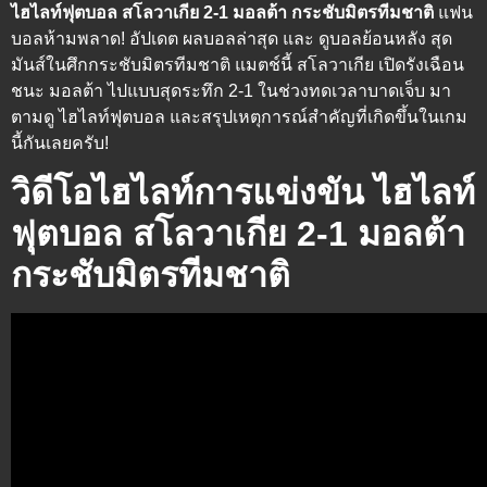
ไฮไลท์ฟุตบอล สโลวาเกีย 2-1 มอลต้า กระชับมิตรทีมชาติ
แฟน
บอลห้ามพลาด! อัปเดต
ผลบอลล่าสุด
และ
ดูบอลย้อนหลัง
สุด
มันส์ในศึกกระชับมิตรทีมชาติ แมตช์นี้ สโลวาเกีย เปิดรังเฉือน
ชนะ มอลต้า ไปแบบสุดระทึก 2-1 ในช่วงทดเวลาบาดเจ็บ มา
ตามดู
ไฮไลท์ฟุตบอล
และสรุปเหตุการณ์สำคัญที่เกิดขึ้นในเกม
นี้กันเลยครับ!
วิดีโอไฮไลท์การแข่งขัน ไฮไลท์
ฟุตบอล สโลวาเกีย 2-1 มอลต้า
กระชับมิตรทีมชาติ