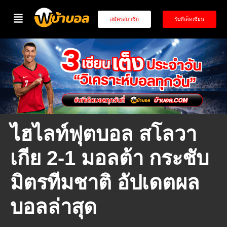
สมัครสมาชิก
รับทีเด็ดเซียน
ไฮไลท์ฟุตบอล สโลวา
เกีย 2-1 มอลต้า กระชับ
มิตรทีมชาติ อัปเดตผล
บอลล่าสุด