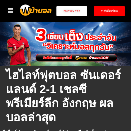
สมัครสมาชิก
รับทีเด็ดเซียน
ไฮไลท์ฟุตบอล ซันเดอร์
แลนด์ 2-1 เชลซี
พรีเมียร์ลีก อังกฤษ ผล
บอลล่าสุด