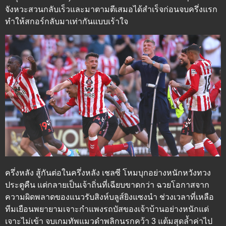
จังหวะสวนกลับเร็วและมาตามตีเสมอได้สำเร็จก่อนจบครึ่งแรก
ทำให้สกอร์กลับมาเท่ากันแบบเร้าใจ
ครึ่งหลัง
สู้กันต่อในครึ่งหลัง เชลซี โหมบุกอย่างหนักหวังทวง
ประตูคืน แต่กลายเป็นเจ้าถิ่นที่เฉียบขาดกว่า ฉวยโอกาสจาก
ความผิดพลาดของแนวรับสิงห์บลูส์ยิงแซงนำ ช่วงเวลาที่เหลือ
ทีมเยือนพยายามเจาะกำแพงรถบัสของเจ้าบ้านอย่างหนักแต่
เจาะไม่เข้า จบเกมทัพแมวดำพลิกนรกคว้า 3 แต้มสุดล้ำค่าไป