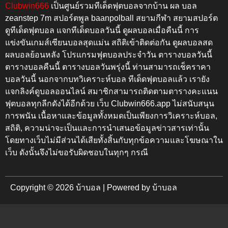
Clubwin666
เป็นศูนย์รวมทีเด็ดฟุตบอลจากบ้าน ผล บอล
zeanstep 7m สปอร์ตพูล baanpolball สยามกีฬา สยามสปอร์ต
ดูทีเด็ดฟุตบอล แจกทีเด็ดบอลวันนี้ ดูผลบอลเมื่อคืนนี้
การ
แข่งขันเกมส์เซียนบอลสุดแม่น สถิติเข้าติดต่อกัน
ดูผลบอลสด
ผลบอลย้อนหลัง โปรแกรมฟุตบอลประจำวัน ตารางบอลวันนี้
ตารางบอลคืนนี้ ตารางบอลวันพรุ่งนี้
ท่านสามารถเช็คราคา
บอลวันนี้ นอกจากบทวิเคราะห์บอล ทีเด็ดฟุตบอลแล้ว เรายัง
แจกลิงค์ดูบอลออนไลน์ สมาชิกสามารถติดตามตารางคะแนน
ฟุตบอลทุกลีกดังได้อีกด้วย เว็บ
Clubwin666.app
ไม่สนับสนุน
การพนัน เนื้อหาและข้อมูลทั้งหมดเป็นเพียงการวิเคราะห์บอล,
สถิติ, ความน่าจะเป็นและการนำเสนอข้อมูลข่าวสารเท่านั้น
โดยทางเว็บไม่มีส่วนได้เสียทั้งสิ้นกับทุกข้อความและโฆษณาใน
เว็บ ดังนั้นจึงไม่ขอรับผิดชอบในทุกๆ กรณี
Copyright © 2026 บ้าบอล | Powered by บ้าบอล