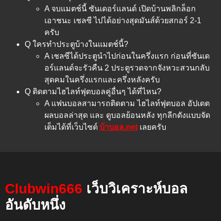
A จบแมตช์นี้ ซันเดอร์แลนด์ เปิดบ้านพลิกล็อก
เอาชนะ เชลซี ไปได้อย่างสุดมันส์ด้วยสกอร์ 2-1
ครับ
Q ใครทำประตูบ้างในแมตช์นี้?
A เชลซีได้ประตูนำไปก่อนในครึ่งแรก ก่อนที่ซันเด
อร์แลนด์จะรัวคืน 2 ประตูรวดจากจังหวะสวนกลับ
สุดคมในครึ่งแรกและครึ่งหลังครับ
Q ติดตามไฮไลท์ฟุตบอลคู่อื่นๆ ได้ที่ไหน?
A แฟนบอลสามารถติดตาม ไฮไลท์ฟุตบอล อัปเดต
ผลบอลล่าสุด และ ดูบอลย้อนหลัง ทุกลีกดังแบบจัด
เต็มได้ที่เว็บไซต์
บ้าบอล.net
เลยครับ
Clubwin666
เว็บวิเคราะห์บอล
อันดับหนึ่ง