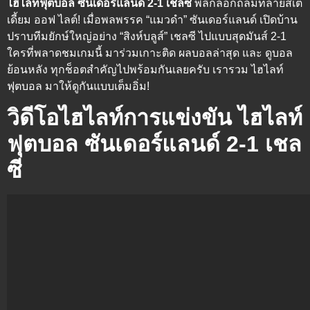
ไฮไลท์ฟุตบอล ซันเดอร์แลนด์ 2-1 เชลซี
พลิกล็อกถล่มทลายสเต
เดี้ยม ออฟ ไลต์! เมื่อพลพรรค “แมวดำ” ซันเดอร์แลนด์ เปิดบ้าน
ปราบทีมยักษ์ใหญ่อย่าง “สิงห์บลูส์” เชลซี ไปแบบสุดมันส์ 2-1
ใครที่พลาดชมเกมนี้ มาร่วมเกาะติด ผลบอลล่าสุด และ ดูบอล
ย้อนหลัง ทุกช็อตสำคัญไปพร้อมกันเลยครับ เรารวม ไฮไลท์
ฟุตบอล มาให้ดูกันแบบเต็มอิ่ม!
วิดีโอไฮไลท์การแข่งขัน ไฮไลท์
ฟุตบอล ซันเดอร์แลนด์ 2-1 เชล
ซี