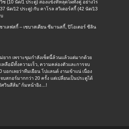
ิซ (10 นัด/1 ประตู) สองแข้งที่หลุดโผทั้งคู่ อย่างไร
7 นัด/12 ประตู) กับ คาโรล สวิเดอร์สกี้ (42 นัด/13
ยบ
 ซาเลฟสกี้ – เซบาสเตียน ซีมานสกี้, ปิโอเตอร์ ซีลิน
ยาก เพราะขุมกำลังเซ็ตนี้ล้วนแล้วแต่มากด้วย
ที่เหลือมีทั้งความเร็ว, ความคล่องตัวและการจบ
 บอกเลยว่าทีมเยือน โปแลนด์ งานเข้าแน่ เนื่อง
บสกอร์มากกว่า 20 ครั้ง แต่เปลี่ยนเป็นประตูได้
ัศวินสีส้ม” ก้มหน้ายิง…!