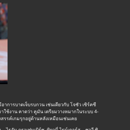
่มีอาการบาดเจ็บรบกวน เช่นเดียวกับ โจชัว เซิร์คซี
ยกตัวมาใช้งาน คาดว่า คูมัน เตรียมวางหมากในระบบ 4-
างสรรค์เกมรุกอยู่ด้านหลังเหมือนเช่นเคย
– ไรอัน กราเฟนเบิร์ช, ทิยานี่ ไรน์เดอร์ส – ชาวี ซิ