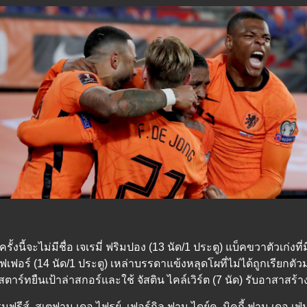
งนี้จะไม่มีชื่อ เจเรมี่ ฟริมปอง (13 นัด/1 ประตู) แบ็คขวาตัวเก่งที
ส์ วีฟเฟอร์ (14 นัด/1 ประตู) เหล่าบรรดาแข้งหลุดโผที่ไม่ได้ถูกเรี
ตาร์ทยืนเป้าล่าสกอร์และใช้ จัสติน ไคล์เวิร์ต (7 นัด) รับอาสาสร้
ฟรีส์, สเตฟาน เดอ ไฟรย์, เฟอร์กิล ฟาน ไดย์ค, มิคกี้ ฟาน เดอ เฟ่น 