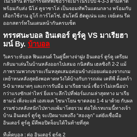
ในเวลานี้ ด้านการจัดทัพเชื่อว่าจะมาในระบบ 4-3-3 ตามคาด
พร้อมกับส่ง นีโล่ คูจาซาโล่ เป็นจอมทัพในแดนกลาง พร้อมกับ
เลือกใช้งาน อูโก้ การ์โดโซ่, อันโตนี่ ฮัตตูเน่น และ เจย์เดน รีด
ออกสตาร์ทในแดนหน้ากันครบเซ็ต
ทรรศนะบอล อินเตอร์ ตูร์คู VS มาเรียฮา
มน์ By.
บ้าบอล
วิเคราะห์บอล ฟินแลนด์ ในคู่นี้ทางจ่าฝูง อินเตอร์ ตูร์คู เตรียม
กลับมาเล่นในบ้านหลังออกไปเสมอ กนิสตัน เฮลซิงกิ 2-2 แม้
ภาพรวมพวกเขาจะเริ่มหลุดเสมอค่อนข้างบ่อยแต่มองจากเกม
เหย้าหนหลังสุดยังพอคาดหวังได้บ้างกับการถล่ม เคทีพี ค็อตก้า
5-0 มาหมาดๆ และการรับมือ มาเรียฮามน์ เชื่อว่าไม่เหนือบ่า
กว่าแรงซักเท่าไหร่ ยิ่งเจาะลึกไปที่ฟอร์มเกมล่าสุดทาง มาเรีย
ฮามน์ เพิ่งจะแพ้ เอสเจเค ไซนาโยน ขาดลอย 1-4 มาด้วย กับผล
งานช่วงหลังหนักไปทางแพ้มาโดยรวม ต่อให้เรทเกมนี้ทางเจ้า
บ้าน อินเตอร์ ตูร์คู จะเปิดมาแพงถึง “สองลูก” แต่ยังเชื่อมือ
อินเตอร์ ตูร์คู มีดีพอปิดจ็อบได้ในท้ายที่สุด
ทีเด็ดบอล : ต่อ อินเตอร์ ตูร์คู 2