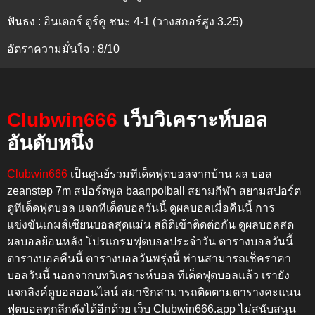
ฟันธง : อินเตอร์ ตูร์คู ชนะ 4-1 (วางสกอร์สูง 3.25)
อัตราความมั่นใจ : 8/10
Clubwin666
เว็บวิเคราะห์บอล
อันดับหนึ่ง
Clubwin666
เป็นศูนย์รวมทีเด็ดฟุตบอลจากบ้าน ผล บอล
zeanstep 7m สปอร์ตพูล baanpolball สยามกีฬา สยามสปอร์ต
ดูทีเด็ดฟุตบอล แจกทีเด็ดบอลวันนี้ ดูผลบอลเมื่อคืนนี้
การ
แข่งขันเกมส์เซียนบอลสุดแม่น สถิติเข้าติดต่อกัน
ดูผลบอลสด
ผลบอลย้อนหลัง โปรแกรมฟุตบอลประจำวัน ตารางบอลวันนี้
ตารางบอลคืนนี้ ตารางบอลวันพรุ่งนี้
ท่านสามารถเช็คราคา
บอลวันนี้ นอกจากบทวิเคราะห์บอล ทีเด็ดฟุตบอลแล้ว เรายัง
แจกลิงค์ดูบอลออนไลน์ สมาชิกสามารถติดตามตารางคะแนน
ฟุตบอลทุกลีกดังได้อีกด้วย เว็บ
Clubwin666.app
ไม่สนับสนุน