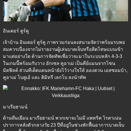
อินเตอร์ ตูร์คู
เจ้าบ้าน อินเตอร์ ตูร์คู ภาพรวมก่อนลงสนามจัดว่าพร้อมรบพอ
สมควรเนื่องจากไม่รายงานผู้เล่นบาดเจ็บหรือติดโทษแบนเข้า
มาแต่อย่างใด ด้านการจัดทัพเชื่อว่าจะมาในระบบหลัก 4-3-3
ในเกมนี้พร้อมกับวาง อักเซล คูอาเม่ เป็นคีย์แมนจากโซน
มิดฟิลด์ ส่วนทีเด็ดแดนหน้ายังไว้วางใจให้ อองตวน เอสซอมบ้า,
คูอาเม่ โบตูเอ้ และ ดิมิทรี เลกโบ ลงนำทัพ
มาเรียฮามน์
ด้านทีมเยือน มาเรียฮามน์ พวกเขาจะไม่มี แพทริค ไรตาเน่น
ปราการหลังตัวกลางวัย 23 ปีที่อยู่ในช่วงพักฟื้นอาการบาดเจ็บ