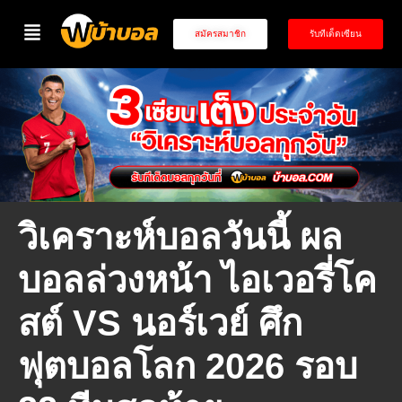
สมัครสมาชิก
รับทีเด็ดเซียน
วิเคราะห์บอลวันนี้ ผล
บอลล่วงหน้า ไอเวอรี่โค
สต์ VS นอร์เวย์ ศึก
ฟุตบอลโลก 2026 รอบ