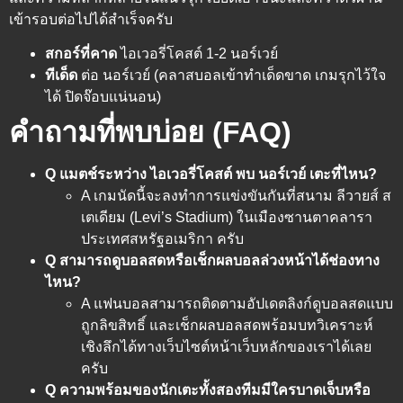
เข้ารอบต่อไปได้สำเร็จครับ
สกอร์ที่คาด
ไอเวอรี่โคสต์ 1-2 นอร์เวย์
ทีเด็ด
ต่อ นอร์เวย์ (คลาสบอลเข้าทำเด็ดขาด เกมรุกไว้ใจ
ได้ ปิดจ๊อบแน่นอน)
คำถามที่พบบ่อย (FAQ)
Q แมตช์ระหว่าง ไอเวอรี่โคสต์ พบ นอร์เวย์ เตะที่ไหน?
A เกมนัดนี้จะลงทำการแข่งขันกันที่สนาม ลีวายส์ ส
เตเดียม (Levi’s Stadium) ในเมืองซานตาคลารา
ประเทศสหรัฐอเมริกา ครับ
Q สามารถดูบอลสดหรือเช็กผลบอลล่วงหน้าได้ช่องทาง
ไหน?
A แฟนบอลสามารถติดตามอัปเดตลิงก์ดูบอลสดแบบ
ถูกลิขสิทธิ์ และเช็กผลบอลสดพร้อมบทวิเคราะห์
เชิงลึกได้ทางเว็บไซต์หน้าเว็บหลักของเราได้เลย
ครับ
Q ความพร้อมของนักเตะทั้งสองทีมมีใครบาดเจ็บหรือ