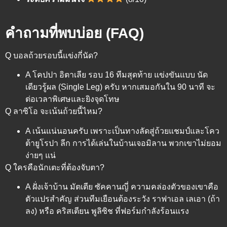
คำถามที่พบบ่อย (FAQ)
Q บอลถ้วยรอบนี้แข่งกี่นัด?
A โคปปา อิตาเลีย รอบ 16 ทีมสุดท้าย แข่งขันแบบ
นัด
เดียวรู้ผล (Single Leg)
ครับ หากเสมอกันใน 90 นาที จะ
ต่อเวลาพิเศษและยิงจุดโทษ
Q ลาซิโอ จะเน้นถ้วยนี้ไหม?
A เน้นแน่นอนครับ เพราะเป็นทางลัดสู่ถ้วยแชมป์และโคว
ต้ายูโรปา ลีก การได้เล่นในบ้านเจอมิลาน พวกเขาไม่ยอม
ง่ายๆ แน่
Q ใครคือนักเตะที่ต้องจับตา?
A ฝั่งเจ้าบ้าน
มัตเตีย ซัคคานญี่
ความคล่องตัวของเขาคือ
ตัวแปรสำคัญ ส่วนทีมเยือนต้องระวัง
ราฟาเอล เลเอา
(ถ้า
ลง) หรือ
คริสเตียน พูลิซิช
ที่ฟอร์มกำลังร้อนแรง