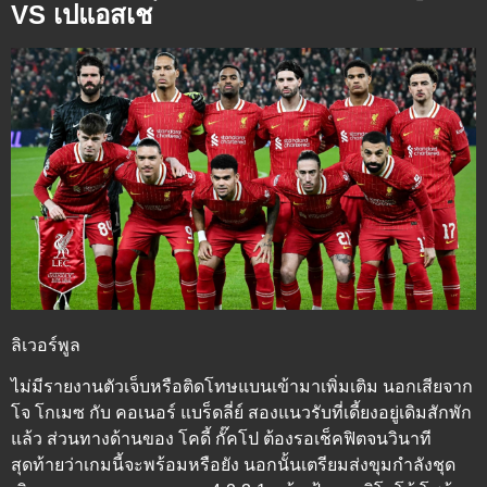
VS เปแอสเช
ลิเวอร์พูล
ไม่มีรายงานตัวเจ็บหรือติดโทษแบนเข้ามาเพิ่มเติม นอกเสียจาก
โจ โกเมซ กับ คอเนอร์ แบร็ดลี่ย์ สองแนวรับที่เดี้ยงอยู่เดิมสักพัก
แล้ว ส่วนทางด้านของ โคดี้ กั๊คโป ต้องรอเช็คฟิตจนวินาที
สุดท้ายว่าเกมนี้จะพร้อมหรือยัง นอกนั้นเตรียมส่งขุมกำลังชุด