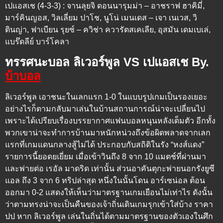
เปแอสเช (4-3-3) : จานลุยจิ ดอนนารุมม่า – อาชราฟ ฮาคิมี่,
มาร์คินญอส, วิลเลี่ยม ปาโช, นูโน่ เมนเดส – เจา เนเวส, วิ
ตินญ่า, ฟาเบียน รุยซ์ – ควิช่า ควารัตสเคเลีย, อุสมัน เดมเบเล่,
แบร๊ดลีย์ บาร์โคลา
ทรรศนะบอล ลิเวอร์พูล VS เปแอสเช By.
บ้าบอล
ลิเวอร์พูล เอาชนะในเลกแรก 1-0 ในแบบรูปเกมเป็นรองเยอะ
อย่างไรก็ตามกลับมาเล่นในบ้านสถานการณ์น่าจะเปลี่ยนไป
เพราะได้เปรียบเรื่องบรรยากาศแฟนบอลหนุนหลังเต็มตัว อีกทั้ง
พวกเขาน่าจะทำการบ้านมาหนักหน่วงถึงข้อผิดพลาดจากเลก
แรกที่เกมแดนกลางสู้ไม่ได้ ประกอบกับสถิติในรัง “หงส์แดง”
รายการนี้ยอดยเยี่ยม เมื่อเข้าวินถึง 8 จาก 10 แมตช์ที่ผ่านมา
และพ่ายต่อ เรอัล มาดริด เท่านั้น ส่วนอาคันตุกะพ่ายนอกรังยูซี
แอล ถึง 3 จาก 6 ทริปล่าสุด หนึ่งในนั้นโดน อาร์เซน่อล ต้อน
ออกมา 0-2 แสดงให้เห็นว่ามาตรฐานเกมเยือนไม่เท่าไร ดังนั้น
ว่าตามทรงน่าจะเป็นคืนของเจ้าถิ่นเดินเกมรุกเข้าใส่บ้าง ราคา
ปป หาก ลิเวอร์พูล เล่นในถิ่นได้ตามมาตรฐานของตัวเองในศึก