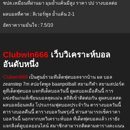
ชปล.เหมือนที่ผ่านมา มุมย้ำแค้นมีสูง ราคา ปป วางบอลต่อ
ผลบอลที่คาด : ลิเวอร์พูล ย้ำแค้น 2-1
อัตราความมั่นใจ : 7.5/10
Clubwin666
เว็บวิเคราะห์บอล
อันดับหนึ่ง
Clubwin666
เป็นศูนย์รวมทีเด็ดฟุตบอลจากบ้าน ผล บอล
zeanstep 7m สปอร์ตพูล baanpolball สยามกีฬา สยามสปอร์ต
ดูทีเด็ดฟุตบอล แจกทีเด็ดบอลวันนี้ ดูผลบอลเมื่อคืนนี้
การ
แข่งขันเกมส์เซียนบอลสุดแม่น สถิติเข้าติดต่อกัน
ดูผลบอลสด
ผลบอลย้อนหลัง โปรแกรมฟุตบอลประจำวัน ตารางบอลวันนี้
ตารางบอลคืนนี้ ตารางบอลวันพรุ่งนี้
ท่านสามารถเช็คราคา
บอลวันนี้ นอกจากบทวิเคราะห์บอล ทีเด็ดฟุตบอลแล้ว เรายัง
แจกลิงค์ดูบอลออนไลน์ สมาชิกสามารถติดตามตารางคะแนน