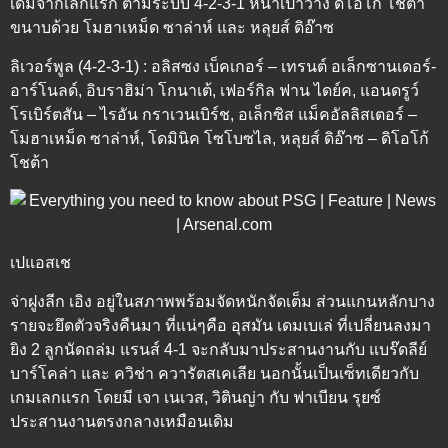
เดิมจากเลกแรก ตามระบบ 4-2-3-1 หน้าเป้าวาง ดิโอโก้ โชต้า
ขนาบด้วย โมฮาเหม็ด ซาล่าห์ และ หลุยส์ ดิอ๊าซ
ลิเวอร์พูล (4-2-3-1) : อลิสซง เบ็คเกอร์ – เทรนต์ อเล็กซานเดอร์-
อาร์โนลด์, อิบราฮิม่า โกนาเต้, เฟอร์กิล ฟาน ไดย์ค, แอนดรูว์
โรเบิร์ตสัน – ไรอัน กราเวนเบิร์ช, อเล็กซิส แม็คอัลลิสเตอร์ –
โมฮาเหม็ด ซาล่าห์, โดมินิค โซโบซไล, หลุยส์ ดิอ๊าซ – ดิโอโก้
โชต้า
เปแอสเช
จ่าฝูงลีก เอิง อยู่ในสภาพพร้อมจัดหนักจัดเต็ม ส่วนแกนหลักบาง
รายจะยึดตัวจริงคืนมา ที่แน่ๆคือ อุสมัน เดมเบเล่ ที่เปลี่ยนลงมา
ยิง 2 ลูกนัดถล่ม แรนส์ 4-1 จะกลับมาประสานงานกับ แบร๊ดลีย์
บาร์โคล่า และ ควิช่า ควารัตสเคเลีย นอกนั้นเป็นเซ็ทเดียวกับ
เกมเลกแรก โดยมี เจา เนเวส, วิตินญ่า กับ ฟาเบียน รุยซ์
ประสานงานตรงกลางเหมือนเดิม