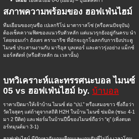
เสมอ
ไฮเดนไฮม์ 0-0 (เยือน) – บุนเดสลีกา
สภาพความพร้อมของ ฮอฟเฟ่นไฮม์
ทีมเยือนของกุนซือ เปเลกริโน่ มาตาราสโซ่ (หรือคนปัจจุบัน)
ต้องเช็คความฟิตของแนวรับตัวหลัก แต่แนวรุกยังอยู่กันครบ นำ
โดยจอมเก๋า
อังเดร ครามาริช
ที่มักจะถูกโฉลกกับการยิงประตู
ไมนซ์ ประสานงานกับ
มาริอุส บุลเทอร์
และดาวรุ่งอย่าง
แม็กซ์
มอร์สตัดท์
(หรือตัวหลัก ณ เวลานั้น)
บทวิเคราะห์และทรรศนะบอล ไมนซ์
05 vs ฮอฟเฟ่นไฮม์ by.
บ้าบอล
ราคาเปิดมาให้เจ้าบ้าน ไมนซ์ ต่อ “ปป.” หรือเสมอขาว ซึ่งถือว่า
วัดใจสุดๆ แต่ถ้าดูจากสถิติ H2H ในบ้าน ไมนซ์ ข่มมิด (ชนะ 4-1
มา 2 ปีติด) และฟอร์มในบ้านปีนี้ของไมนซ์ถือว่า “ดุ” (เพิ่งตบด
อร์ทมุนด์มา 3-1)
ฮอฟเฟ่นไฮม์ มีปัญหากับเกมเยือนและเกมรับที่ไม่นิ่ง เวลาโดน