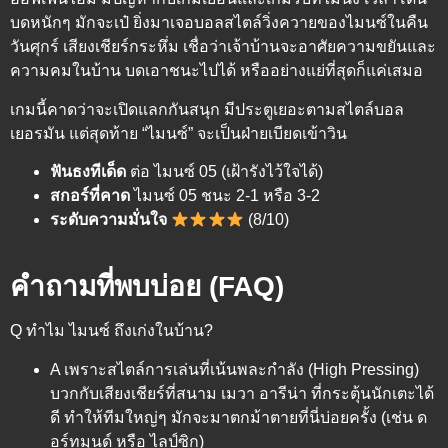
บดหนักๆ มักจะเป๋ ยิ่งมาเจอบอลสไตล์วิ่งควายของไมนซ์ในคืน
วันศุกร์ เสียงเชียร์กระหึ่ม เชื่อว่าเจ้าบ้านจะอาศัยความขยันและ
ความคมในบ้าน บดเอาชนะไปได้ หรืออย่างแย่ที่สุดก็แค่เสมอ
เกมนี้คาดว่าจะเปิดแลกกันสนุก มีประตูเยอะตามสไตล์บอล
เยอรมัน แต่สุดท้าย “ไมนซ์” จะเป็นฝ่ายเบียดเข้าวิน
ฟันธงทีเด็ด
ต่อ ไมนซ์ 05 (เฝ้ารังไว้ใจได้)
สกอร์ที่คาด
ไมนซ์ 05 ชนะ 2-1 หรือ 3-2
ระดับความมั่นใจ
(8/10)
คำถามที่พบบ่อย (FAQ)
Q ทำไม ไมนซ์ ถึงเก่งในบ้าน?
A เพราะสไตล์การเล่นที่เน้นพละกำลัง (High Pressing)
บวกกับเสียงเชียร์ที่สนาม เมวา อารีน่า ที่กระตุ้นนักเตะได้
ดี ทำให้ทีมใหญ่ๆ มักจะมาตกม้าตายที่นี่บ่อยครั้ง (เช่น ด
อร์ทมุนด์ หรือ ไลป์ซิก)