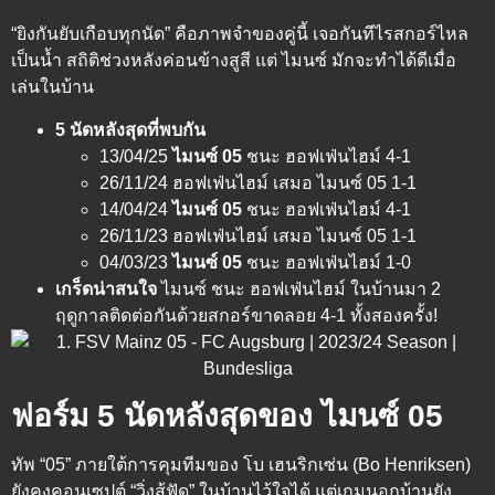
“ยิงกันยับเกือบทุกนัด” คือภาพจำของคู่นี้ เจอกันทีไรสกอร์ไหล
เป็นน้ำ สถิติช่วงหลังค่อนข้างสูสี แต่ ไมนซ์ มักจะทำได้ดีเมื่อ
เล่นในบ้าน
5 นัดหลังสุดที่พบกัน
13/04/25
ไมนซ์ 05
ชนะ ฮอฟเฟ่นไฮม์ 4-1
26/11/24 ฮอฟเฟ่นไฮม์ เสมอ ไมนซ์ 05 1-1
14/04/24
ไมนซ์ 05
ชนะ ฮอฟเฟ่นไฮม์ 4-1
26/11/23 ฮอฟเฟ่นไฮม์ เสมอ ไมนซ์ 05 1-1
04/03/23
ไมนซ์ 05
ชนะ ฮอฟเฟ่นไฮม์ 1-0
เกร็ดน่าสนใจ
ไมนซ์ ชนะ ฮอฟเฟ่นไฮม์ ในบ้านมา 2
ฤดูกาลติดต่อกันด้วยสกอร์ขาดลอย 4-1 ทั้งสองครั้ง!
ฟอร์ม 5 นัดหลังสุดของ ไมนซ์ 05
ทัพ “05” ภายใต้การคุมทีมของ โบ เฮนริกเซ่น (Bo Henriksen)
ยังคงคอนเซปต์ “วิ่งสู้ฟัด” ในบ้านไว้ใจได้ แต่เกมนอกบ้านยัง