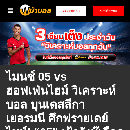
สมัครสมาชิก
รับทีเด็ดเซียน
ไมนซ์ 05 vs
ฮอฟเฟ่นไฮม์ วิเคราะห์
บอล บุนเดสลีกา
เยอรมนี ศึกฟรายเดย์