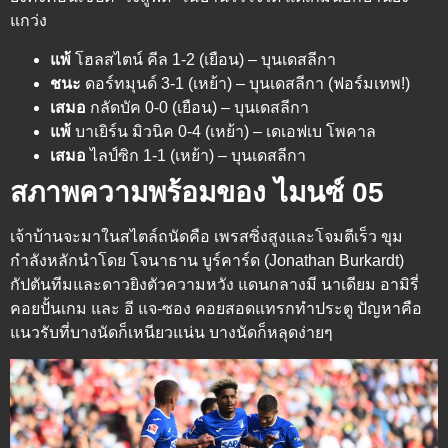
แกว่ง
แพ้
โฮลสไตน์ คีล 1-2 (เยือน) – บุนเดสลีกา
ชนะ
ดอร์ทมุนด์ 3-1 (เหย้า) – บุนเดสลีกา (ฟอร์มเทพ!)
เสมอ
กลัดบัค 0-0 (เยือน) – บุนเดสลีกา
แพ้
บาเยิร์น มิวนิค 0-4 (เหย้า) – เดเอฟเบ โพคาล
เสมอ
ไลป์ซิก 1-1 (เหย้า) – บุนเดสลีกา
สภาพความพร้อมของ ไมนซ์ 05
เจ้าบ้านจะมาในสไตล์ถนัดคือ เพรสซิ่งสูงและโจมตีเร็ว ขุม
กำลังหลักนำโดย
โจนาธาน บูร์คาร์ด
(Jonathan Burkardt)
กัปตันทีมและดาวยิงตัวความหวัง แดนกลางมี
นาเดียม อามิรี่
คอยปั้นเกม และ
อี แจ-ซอง
คอยสอดแทรกทำประตู ปัญหาคือ
แนวรับที่บางนัดก็เหนียวแน่น บางนัดก็หลุดง่ายๆ