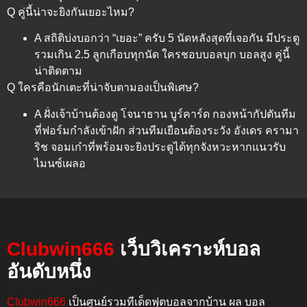
Q คู่นี้น่าจะยิงกันเยอะไหม?
A สถิติบ่งบอกว่า “เยอะ” ครับ 5 นัดหลังสุดที่เจอกัน มีประตู
รวมเกิน 2.5 ลูกเกือบทุกนัด ใครชอบบอลบุก บอลสูง คู่นี้
น่าติดตาม
Q ใครคือนักเตะที่น่าจับตามองเป็นพิเศษ?
A ฝั่งเจ้าบ้านต้องดู
โจนาธาน บูร์คาร์ด
กองหน้ากัปตันทีม
ที่ฟอร์มกำลังเข้าฝัก ส่วนทีมเยือนต้องระวัง
อังเดร ครามา
ริช
จอมเก๋าที่พร้อมจะยิงประตูได้ทุกจังหวะหากแนวรับ
ไมนซ์เผลอ
Clubwin666
เว็บวิเคราะห์บอล
อันดับหนึ่ง
Clubwin666
เป็นศูนย์รวมทีเด็ดฟุตบอลจากบ้าน ผล บอล