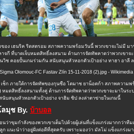
มของ เฮนริค ริดสตรอม สภาพความพร้อมวันนี้ พวกเขาจะไม่มี มาร์ติ
น ลาจกี ที่บาดเจ็บหมดสิทธิ์ลงสนาม ด้านการจัดทัพคาดว่าพวกเขา
นวิช คอยปั้นเกมร่วมกัน สนับสนุนหัวหอกตัวเป้าอย่าง ทาฮา อาลี ลง
ก เช็ก ภายใต้การจัดทัพของกุนซือ โตมาช ยาน็อตก้า สภาพความพร้
น้า) หมดสิทธิ์ลงสนามทั้งคู่ ด้านการจัดทัพคาดว่าพวกเขาจะมาในร
สนับสนุนหัวหอกตัวเป้าอย่าง จาฮิม ซิป ลงล่าตาข่ายในเกมนี้
โลมุช By.
บ้าบอล
แน่นอนว่าขุมกำลังของพวกเขาเต็มไปด้วยผู้เล่นที่แข็งแกร่งมากกว่าท
ก แนะนำว่าอยู่ฝั่งต่อดีที่สุดครับ เพราะมองว่า มัลโม่ แข็งแกร่งมาก