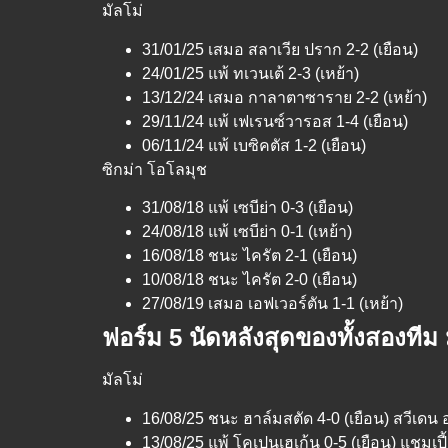
มัลโม่
31/01/25 เสมอ สลาเวีย ปราก 2-2 (เยือน)
24/01/25 แพ้ ทเวนเต้ 2-3 (เหย้า)
13/12/24 เสมอ กาลาตาซาราย 2-2 (เหย้า)
29/11/24 แพ้ เฟเรนซ์วารอส 1-4 (เยือน)
06/11/24 แพ้ เบซิคตัส 1-2 (เยือน)
ซิกม่า โอโลมุช
31/08/18 แพ้ เซบีย่า 0-3 (เยือน)
24/08/18 แพ้ เซบีย่า 0-1 (เหย้า)
16/08/18 ชนะ ไครัต 2-1 (เยือน)
10/08/18 ชนะ ไครัต 2-0 (เยือน)
27/08/19 เสมอ เอฟเวอร์ตัน 1-1 (เหย้า)
ฟอร์ม 5 นัดหลังสุดของทั้งสองทีม 
มัลโม่
16/08/25 ชนะ ฮาล์มสตัด 4-0 (เยือน) สวีเดน 
13/08/25 แพ้ โคเปนเฮเก้น 0-5 (เยือน) แชมเปี้