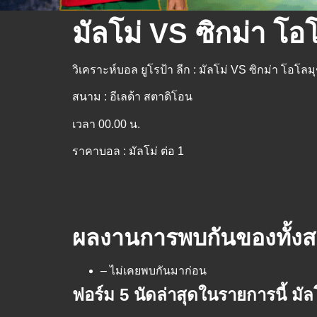
มัลโม่ VS ซิกม่า โอ
วิเคราะห์บอล ยูโรป้า ลีก : มัลโม่ VS ซิกม่า โอโลม
สนาม : อีเลด้า สตาดิโอน
เวลา 00.00 น.
ราคาบอล : มัลโม่ ต่อ 1
ผลงานการพบกันของทั้งสอ
– ไม่เคยพบกันมาก่อน
ฟอร์ม 5 นัดล่าสุดในรายการนี้ มัล