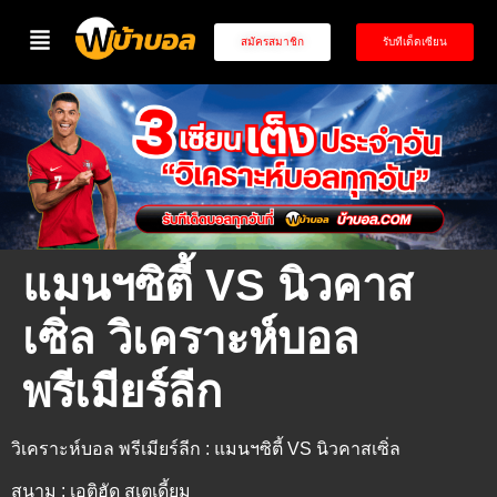
สมัครสมาชิก
รับทีเด็ดเซียน
แมนฯซิตี้ VS นิวคาส
เซิ่ล วิเคราะห์บอล
พรีเมียร์ลีก
วิเคราะห์บอล พรีเมียร์ลีก : แมนฯซิตี้ VS นิวคาสเซิ่ล
สนาม : เอติฮัด สเตเดี้ยม