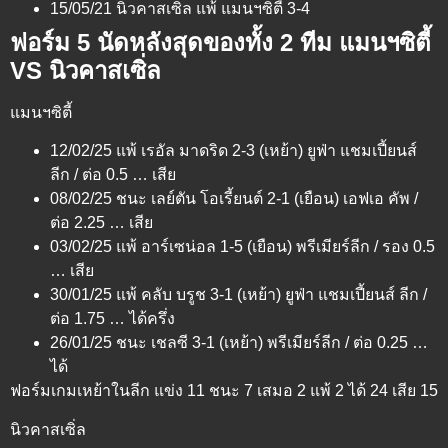
15/05/21 นิวคาสเซิ่ล แพ้ แมนฯซิตี้ 3-4
ฟอร์ม 5 นัดหลังสุดของทั้ง 2 ทีม แมนฯซิตี้
VS นิวคาสเซิ่ล
แมนฯซิตี้
12/02/25 แพ้ เรอัล มาดริด 2-3 (เหย้า) ยูฟ่า แชมเปี้ยนส์
ลีก / ต่อ 0.5 … เสีย
08/02/25 ชนะ เลย์ตัน โอเรี้ยนต์ 2-1 (เยือน) เอฟเอ คัพ /
ต่อ 2.25 … เสีย
03/02/25 แพ้ อาร์เซน่อล 1-5 (เยือน) พรีเมียร์ลีก / รอง 0.5
… เสีย
30/01/25 แพ้ คลับ บรูช 3-1 (เหย้า) ยูฟ่า แชมเปี้ยนส์ ลีก /
ต่อ 1.75 … ได้ครึ่ง
26/01/25 ชนะ เชลซี 3-1 (เหย้า) พรีเมียร์ลีก / ต่อ 0.25 …
ได้
ฟอร์มเกมเหย้าในลีก แข่ง 11 ชนะ 7 เสมอ 2 แพ้ 2 ได้ 24 เสีย 15
นิวคาสเซิ่ล