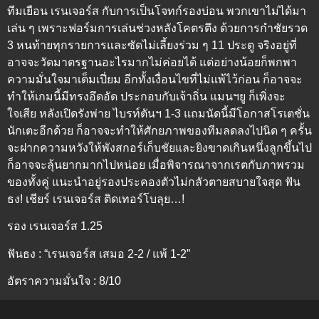
ทีมเยือน เรนเจอร์ส กับการเป็นโจทก์รองบ่อน พวกเขาไม่ได้มา
เล่น ๆ เพราะฟอร์มการเล่นช่วงหลังโคตรตึง ด้วยการกำชัยรวด
3 หนท้ายทุกรายการและซัดไม่เลี้ยงร่วม ๆ 11 ประตู จริงอยู่ที่
อาจจะวัดมาตรฐานอะไรมากไม่ค่อยได้ แต่อย่างน้อยก็พกพา
ความมั่นใจมาเต็มเปี่ยม อีกทั้งเงื่อนไขที่ไม่แพ้ไว้ก่อน ก็อาจจะ
ทำให้เกมนี้มีทรงอึดอัด ประกอบกับเจ้าถิ่น แมนฯยู ก็เพิ่งจะ
ใจเสีย หลังเปิดรังพ่าย ไบรท์ตันฯ 1-3 แถมนัดนี้มีโอกาสโรเตชั่น
นักเตะอีกด้วย ก็อาจจะทำให้ศักยภาพของทีมลดลงไปนิด ๆ ครั้น
จะฝากความหวังให้พังสกอร์เก็บชัยและยิงขาดเกินหนึ่งลูกขึ้นไป
ก็อาจจะลุ้นยากมากไปหน่อย เมื่อพิจารณาจากเรตกับภาพรวม
ของทั้งคู่ แนะนำอยู่รองประคองตัวไม่กลัวตายสบายใจสุด ฟัน
ธง! เชียร์ เรนเจอร์ส ติดเทอร์โบลุย…!
รอง เรนเจอร์ส 1.25
ฟันธง : “เรนเจอร์ส เสมอ 2-2 / แพ้ 1-2”
อัตราความมั่นใจ : 8/10