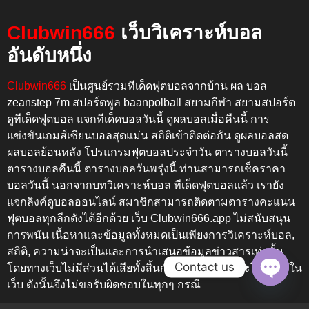
Clubwin666
เว็บวิเคราะห์บอล
อันดับหนึ่ง
Clubwin666
เป็นศูนย์รวมทีเด็ดฟุตบอลจากบ้าน ผล บอล
zeanstep 7m สปอร์ตพูล baanpolball สยามกีฬา สยามสปอร์ต
ดูทีเด็ดฟุตบอล แจกทีเด็ดบอลวันนี้ ดูผลบอลเมื่อคืนนี้
การ
แข่งขันเกมส์เซียนบอลสุดแม่น สถิติเข้าติดต่อกัน
ดูผลบอลสด
ผลบอลย้อนหลัง โปรแกรมฟุตบอลประจำวัน ตารางบอลวันนี้
ตารางบอลคืนนี้ ตารางบอลวันพรุ่งนี้
ท่านสามารถเช็คราคา
บอลวันนี้ นอกจากบทวิเคราะห์บอล ทีเด็ดฟุตบอลแล้ว เรายัง
แจกลิงค์ดูบอลออนไลน์ สมาชิกสามารถติดตามตารางคะแนน
ฟุตบอลทุกลีกดังได้อีกด้วย เว็บ
Clubwin666.app
ไม่สนับสนุน
การพนัน เนื้อหาและข้อมูลทั้งหมดเป็นเพียงการวิเคราะห์บอล,
สถิติ, ความน่าจะเป็นและการนำเสนอข้อมูลข่าวสารเท่านั้น
Contact us
โดยทางเว็บไม่มีส่วนได้เสียทั้งสิ้นกับทุกข้อความและโฆษณาใน
เว็บ ดังนั้นจึงไม่ขอรับผิดชอบในทุกๆ กรณี
Open c