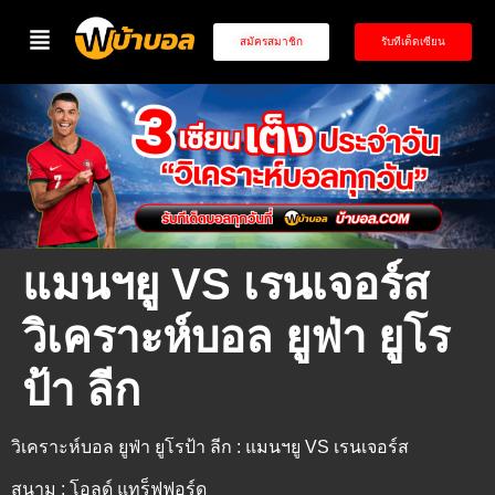
สมัครสมาชิก
รับทีเด็ดเซียน
แมนฯยู VS เรนเจอร์ส
วิเคราะห์บอล ยูฟ่า ยูโร
ป้า ลีก
วิเคราะห์บอล ยูฟ่า ยูโรป้า ลีก : แมนฯยู VS เรนเจอร์ส
สนาม : โอลด์ แทร็ฟฟอร์ด