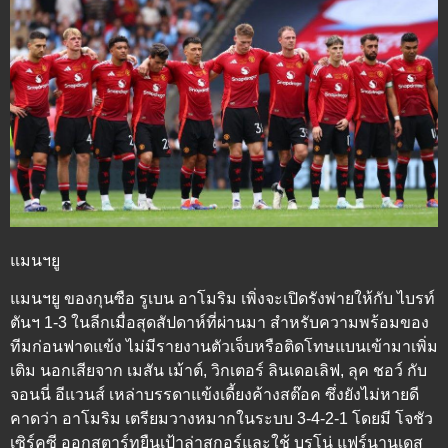
แมนฯยู
แมนฯยู ของกุนซือ รูเบน อาโมริม เพิ่งจะเปิดรังพ่ายให้กับ ไบรท์
ตันฯ 1-3 ในลีกเมื่อสุดสัปดาห์ที่ผ่านมา สำหรับความพร้อมของ
ทีมก่อนฟาดแข้ง ไม่มีรายงานตัวเจ็บหรือติดโทษแบนเข้ามาเพิ่ม
เติม นอกเสียจาก เมสัน เม้าต์, วิกเตอร์ ลินเดอเลิฟ, ลุค ชอว์ กับ
จอนนี่ อีแวนส์ เหล่าบรรดาแข้งเดี้ยงค้างสต๊อค ซึ่งยังไม่หายดี
คาดว่า อาโมริม เตรียมวางหมากในระบบ 3-4-2-1 โดยมี โจชัว
เซิร์คซี ออกสตาร์ทยืนเป้าล่าสกอร์และใช้ บรูโน่ แฟร์นานเดส