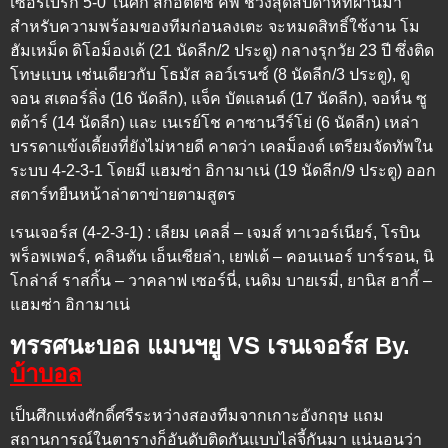
เซอร์เบิร์ก 5-0 ในศึก สกอตติช คัพ ช่วงสุดสัปดาห์ที่ผ่านมา
สำหรับความพร้อมของทีมก่อนลงเตะ จะหมดสิทธิ์ใช้งาน โม
ฮัมเหม็ด ดิโอม็องเด้ (21 นัดลีก/2 ประตู) กลางรุกวัย 23 ปี ซึ่งติด
โทษแบน เช่นเดียวกับ โธมัส ลอว์เรนซ์ (8 นัดลีก/3 ประตู), ดู
จอน สเตอร์ลิ่ง (16 นัดลีก), แจ็ค บัตแลนด์ (17 นัดลีก), จอห์น ซู
ตต้าร์ (14 นัดลีก) และ เนเรย์โช คาซานวีร์โย่ (6 นัดลีก) เหล่า
บรรดาแข้งเดี้ยงที่ยังไม่หายดี คาดว่า เคลม็องต์ เตรียมจัดทัพใน
ระบบ 4-2-3-1 โดยมี แฮมซ่า อิกามาเน่ (19 นัดลีก/9 ประตู) ออก
สตาร์ทยืนหน้าล่าตาข่ายตามสูตร
เรนเจอร์ส (4-2-3-1) : เลียม เคลลี่ – เจมส์ ทาเวอร์เนียร์, โรบิน
พร็อพเพอร์, คลินตัน เอ็นเซียล่า, เยฟเต้ – คอนเนอร์ บาร์รอน, นิ
โกล่าส์ ราสกิ้น – วาคลาฟ เซอร์นี่, เนดิม บายเรมี่, ยานิส ฮากี้ –
แฮมซ่า อิกามาเน่
ทรรศนะบอล แมนฯยู VS เรนเจอร์ส By.
บ้าบอล
เป็นศึกแห่งศักดิ์ศรีระหว่างสองทีมจากเกาะอังกฤษ แถม
สถานการณ์ในตารางก็อันดับติดกันแบบไล่จี้กันมา แน่นอนว่า