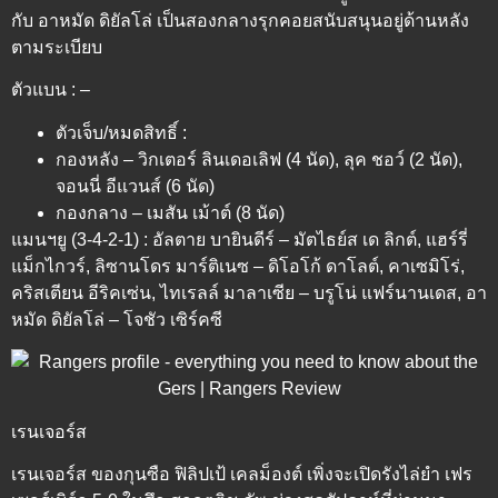
กับ อาหมัด ดิยัลโล่ เป็นสองกลางรุกคอยสนับสนุนอยู่ด้านหลัง
ตามระเบียบ
ตัวแบน : –
ตัวเจ็บ/หมดสิทธิ์ :
กองหลัง – วิกเตอร์ ลินเดอเลิฟ (4 นัด), ลุค ชอว์ (2 นัด),
จอนนี่ อีแวนส์ (6 นัด)
กองกลาง – เมสัน เม้าต์ (8 นัด)
แมนฯยู (3-4-2-1) : อัลตาย บายินดีร์ – มัตไธย์ส เด ลิกต์, แฮร์รี่
แม็กไกวร์, ลิซานโดร มาร์ติเนซ – ดิโอโก้ ดาโลต์, คาเซมิโร่,
คริสเตียน อีริคเซ่น, ไทเรลล์ มาลาเซีย – บรูโน่ แฟร์นานเดส, อา
หมัด ดิยัลโล่ – โจชัว เซิร์คซี
เรนเจอร์ส
เรนเจอร์ส ของกุนซือ ฟิลิปเป้ เคลม็องต์ เพิ่งจะเปิดรังไล่ยำ เฟร