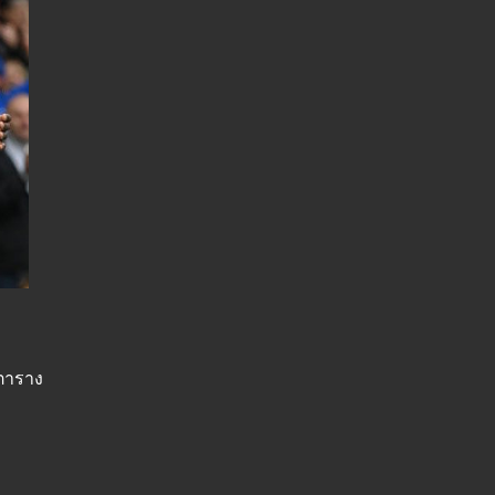
งตาราง