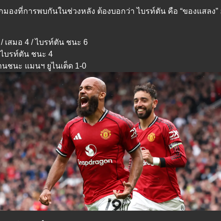
มองที่การพบกันในช่วงหลัง ต้องบอกว่า ไบรท์ตัน คือ “ของแสลง” อ
/ เสมอ 4 / ไบรท์ตัน ชนะ 6
 ไบรท์ตัน ชนะ 4
้านชนะ แมนฯ ยูไนเต็ด 1-0