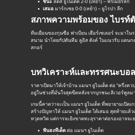
ชนะ
ลีดส์ ยูไนเต็ด 2-0 (เหย้า) – พรีเมียร์ลีก
เสมอ
มาร์กเซย 0-0 (เหย้า) – ยูโรปา ลีก
สภาพความพร้อมของ ไบรท์ต
ทีมเยือนของกุนซือ ฟาเบียน เฮือร์เซเลอร์ จะมาใน
สนาม นำโดยกัปตันทีม
ลูอิส ดังค์
ในแนวรับ แดนก
สกอร์
บทวิเคราะห์และทรรศนะบอล 
ราคาเปิดมาให้เจ้าบ้าน แมนฯ ยูไนเต็ด ต่อ “ครึ่งคว
อยู่ในช่วงที่มั่นใจสุดขีดหลังจากบุกชนะลิเวอร์พูล
เกมนี้คาดว่าจะเป็น แมนฯ ยูไนเต็ด ที่พยายามเปิดเ
สร้างปัญหาให้ แมนฯ ยูไนเต็ด ได้เสมอ สุดท้ายแล้
หวุดหวิด แต่การจะยิงขาดทะลุราคาต่อรองอาจจะยา
ฟันธงทีเด็ด
ต่อ แมนฯ ยูไนเต็ด