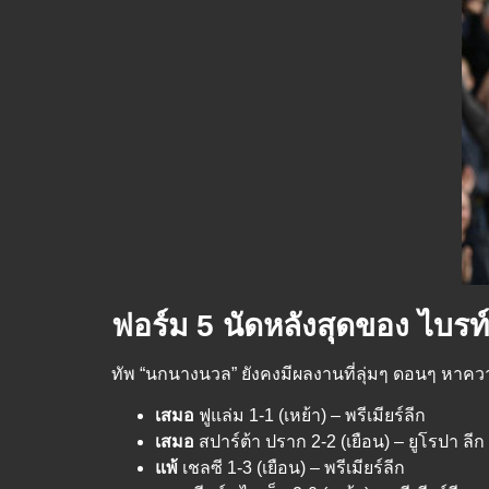
ฟอร์ม 5 นัดหลังสุดของ ไบรท์
ทัพ “นกนางนวล” ยังคงมีผลงานที่ลุ่มๆ ดอนๆ หาคว
เสมอ
ฟูแล่ม 1-1 (เหย้า) – พรีเมียร์ลีก
เสมอ
สปาร์ต้า ปราก 2-2 (เยือน) – ยูโรปา ลีก
แพ้
เชลซี 1-3 (เยือน) – พรีเมียร์ลีก