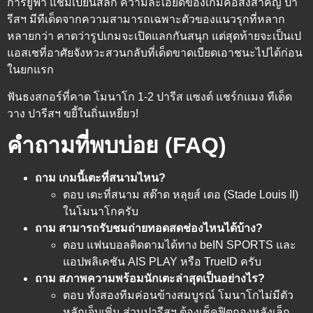
การยูฟ่า แชมเปี้ยนส์ลีก ความละเอียดของเกมคือสิ่งสำคัญ ปา
รีสฯ มีทีเด็ดจากความสามารถเฉพาะตัวของแนวรุกที่หลาก
หลายกว่า คาดว่ารูปเกมจะเปิดแลกกันสนุก แต่สุดท้ายจะเป็นเป
แอสเชที่อาศัยจังหวะสวนกลับที่เด็ดขาดเบียดเอาชนะไปได้ก่อน
ในยกแรก
ฟันธงสกอร์ที่คาด
โมนาโก 1-2 ปารีส แซงต์ แชร์กแมง
ทีเด็ด
วาง ปารีสฯ ขยี้ในถิ่นเหยี่ยว!
คำถามที่พบบ่อย (FAQ)
ถาม เกมนี้เตะที่สนามไหน?
ตอบ เตะที่สนาม สต๊าด หลุยส์ เดอ (Stade Louis II)
ในโมนาโกครับ
ถาม สามารถรับชมถ่ายทอดสดช่องไหนได้บ้าง?
ตอบ แฟนบอลติดตามได้ทาง beIN SPORTS และ
แอปพลิเคชัน AIS PLAY หรือ TrueID ครับ
ถาม สภาพความพร้อมนักเตะล่าสุดเป็นอย่างไร?
ตอบ ทั้งสองทีมค่อนข้างสมบูรณ์ โมนาโกไม่มีตัว
หลักเจ็บเพิ่ม ส่วนปารีสฯ ต้องเช็คฟิตกองหลังเล็ก