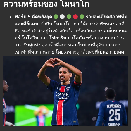
ความพร้อมของ โมนาโก
ฟอร์ม 5 นัดหลังสุด
รายละเอียดสภาพทีม
และคีย์แมน
เจ้าถิ่น โมนาโก ภายใต้การนำทัพของ อาดี
ฮึตเทอร์ กำลังอยู่ในช่วงมั่นใจ แข้งหลักอย่าง
อเล็กซานเด
อร์ โกโลวิน
และ
โฟลาริน บาโลกัน
พร้อมลงสนามป่วน
แนวรับคู่แข่ง จุดแข็งคือการเล่นในบ้านที่ดุดันและการ
เข้าทำที่หลากหลาย โดยเฉพาะลูกตั้งเตะที่เป็นอาวุธเด็ด