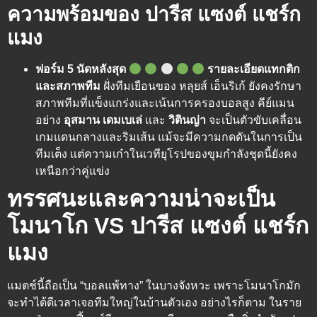
ความพร้อมของ ปารีส แซงต์ แชร์ก
แมง
ฟอร์ม 5 นัดหลังสุด
รายละเอียดแทกติก
และสภาพทีม
ฝั่งทีมเยือนของ หลุยส์ เอ็นริเก้ ยังคงรักษา
สภาพทีมที่แข็งแกร่งและเน้นการครองบอลสูง คีย์แมน
อย่าง
อุสมาน เดมเบเล่
และ
วิตินญ่า
จะเป็นตัวขับเคลื่อน
เกมแดนกลางและริมเส้น แม้จะมีความกดดันในการเป็น
ทีมเต็ง แต่ความเก๋าในเวทียุโรปของขุมกำลังชุดนี้ยังคง
เหนือกว่าคู่แข่ง
ทรรศนะและความน่าจะเป็น
โมนาโก VS ปารีส แซงต์ แชร์ก
แมง
แมตช์นี้ถือเป็น “บอลแพ้ทาง” ในบางจังหวะ เพราะโมนาโกมัก
จะทำได้ดีเวลาเจอทีมใหญ่ในบ้านตัวเอง อย่างไรก็ตาม ในราย