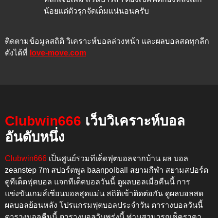
น้อยแต่ตัวรุกจัดเต็มแน่นอนครับ
ติดตามข้อมูลสถิติ วิเคราะห์บอลล่วงหน้า และผลบอลสดทุกลีก
ดังได้ที่
love-move.com
Clubwin666
เว็บวิเคราะห์บอล
อันดับหนึ่ง
Clubwin666
เป็นศูนย์รวมทีเด็ดฟุตบอลจากบ้าน ผล บอล
zeanstep 7m สปอร์ตพูล baanpolball สยามกีฬา สยามสปอร์ต
ดูทีเด็ดฟุตบอล แจกทีเด็ดบอลวันนี้ ดูผลบอลเมื่อคืนนี้
การ
แข่งขันเกมส์เซียนบอลสุดแม่น สถิติเข้าติดต่อกัน
ดูผลบอลสด
ผลบอลย้อนหลัง โปรแกรมฟุตบอลประจำวัน ตารางบอลวันนี้
ตารางบอลคืนนี้ ตารางบอลวันพรุ่งนี้
ท่านสามารถเช็คราคา