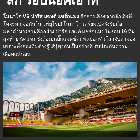
ลีก รอบน็อคเอาท์
โมนาโก VS ปารีส แซงต์ แชร์กแมง
ศึกสายเลือดจากลีกเอิงที่
โคจรมาเจอกันในเวทียุโรป! โมนาโก เตรียมเปิดรังรับมือ
มหาอำนาจร่วมลีกอย่าง ปารีส แซงต์ แชร์กแมง ในรอบ 16 ทีม
สุดท้าย นัดแรก ซึ่งถือเป็นบิ๊กแมตช์ที่แฟนบอลทั่วโลกจับตามอง
เพราะทั้งสองทีมต่างรู้ไส้รู้พุงกันเป็นอย่างดี รับประกันความ
เดือดแน่นอน