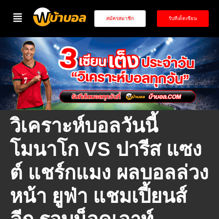
สมัครสมาชิก
รับทีเด็ดเซียน
วิเคราะห์บอลวันนี้
โมนาโก VS ปารีส แซง
ต์ แชร์กแมง ผลบอลล่วง
หน้า ยูฟ่า แชมเปี้ยนส์