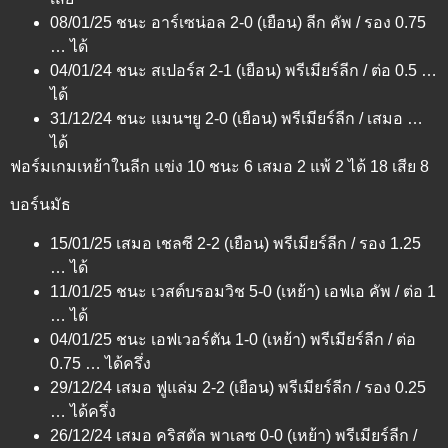
08/01/25 ชนะ อาร์เซน่อล 2-0 (เยือน) ลีก คัพ / รอง 0.75
… ได้
04/01/24 ชนะ สเปอร์ส 2-1 (เยือน) พรีเมียร์ลีก / ต่อ 0.5 …
ได้
31/12/24 ชนะ แมนฯยู 2-0 (เยือน) พรีเมียร์ลีก / เสมอ …
ได้
ฟอร์มเกมเหย้าในลีก แข่ง 10 ชนะ 6 เสมอ 2 แพ้ 2 ได้ 18 เสีย 8
บอร์นมัธ
15/01/25 เสมอ เชลซี 2-2 (เยือน) พรีเมียร์ลีก / รอง 1.25
… ได้
11/01/25 ชนะ เวสต์บรอมวิช 5-0 (เหย้า) เอฟเอ คัพ / ต่อ 1
… ได้
04/01/25 ชนะ เอฟเวอร์ตัน 1-0 (เหย้า) พรีเมียร์ลีก / ต่อ
0.75 … ได้ครึ่ง
29/12/24 เสมอ ฟูแล่ม 2-2 (เยือน) พรีเมียร์ลีก / รอง 0.25
… ได้ครึ่ง
26/12/24 เสมอ คริสตัล พาเลซ 0-0 (เหย้า) พรีเมียร์ลีก /