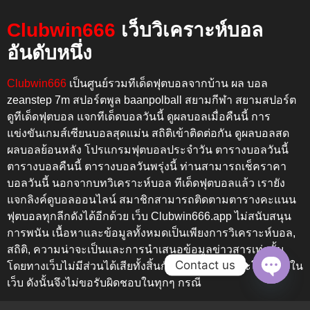
Clubwin666
เว็บวิเคราะห์บอล
อันดับหนึ่ง
Clubwin666
เป็นศูนย์รวมทีเด็ดฟุตบอลจากบ้าน ผล บอล
zeanstep 7m สปอร์ตพูล baanpolball สยามกีฬา สยามสปอร์ต
ดูทีเด็ดฟุตบอล แจกทีเด็ดบอลวันนี้ ดูผลบอลเมื่อคืนนี้
การ
แข่งขันเกมส์เซียนบอลสุดแม่น สถิติเข้าติดต่อกัน
ดูผลบอลสด
ผลบอลย้อนหลัง โปรแกรมฟุตบอลประจำวัน ตารางบอลวันนี้
ตารางบอลคืนนี้ ตารางบอลวันพรุ่งนี้
ท่านสามารถเช็คราคา
บอลวันนี้ นอกจากบทวิเคราะห์บอล ทีเด็ดฟุตบอลแล้ว เรายัง
แจกลิงค์ดูบอลออนไลน์ สมาชิกสามารถติดตามตารางคะแนน
ฟุตบอลทุกลีกดังได้อีกด้วย เว็บ
Clubwin666.app
ไม่สนับสนุน
การพนัน เนื้อหาและข้อมูลทั้งหมดเป็นเพียงการวิเคราะห์บอล,
สถิติ, ความน่าจะเป็นและการนำเสนอข้อมูลข่าวสารเท่านั้น
Contact us
โดยทางเว็บไม่มีส่วนได้เสียทั้งสิ้นกับทุกข้อความและโฆษณาใน
เว็บ ดังนั้นจึงไม่ขอรับผิดชอบในทุกๆ กรณี
Open c