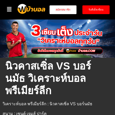
สมัครสมาชิก
รับทีเด็ดเซียน
นิวคาสเซิ่ล VS บอร์
นมัธ วิเคราะห์บอล
พรีเมียร์ลีก
วิเคราะห์บอล พรีเมียร์ลีก : นิวคาสเซิ่ล VS บอร์นมัธ
สนาม : เซนต์ เจมส์ ปาร์ค