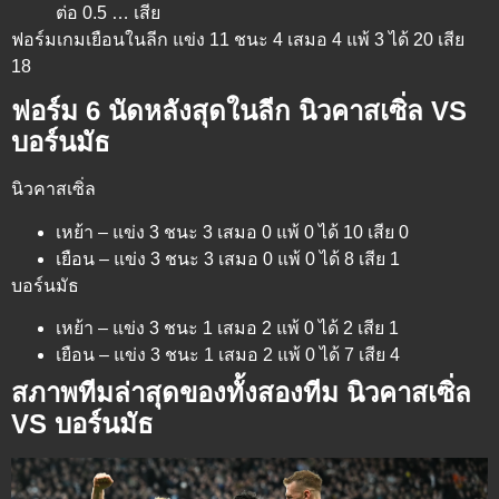
ต่อ 0.5 … เสีย
ฟอร์มเกมเยือนในลีก แข่ง 11 ชนะ 4 เสมอ 4 แพ้ 3 ได้ 20 เสีย
18
ฟอร์ม 6 นัดหลังสุดในลีก นิวคาสเซิ่ล VS
บอร์นมัธ
นิวคาสเซิ่ล
เหย้า – แข่ง 3 ชนะ 3 เสมอ 0 แพ้ 0 ได้ 10 เสีย 0
เยือน – แข่ง 3 ชนะ 3 เสมอ 0 แพ้ 0 ได้ 8 เสีย 1
บอร์นมัธ
เหย้า – แข่ง 3 ชนะ 1 เสมอ 2 แพ้ 0 ได้ 2 เสีย 1
เยือน – แข่ง 3 ชนะ 1 เสมอ 2 แพ้ 0 ได้ 7 เสีย 4
สภาพทีมล่าสุดของทั้งสองทีม นิวคาสเซิ่ล
VS บอร์นมัธ