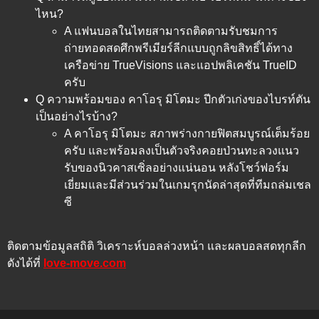
ไหน?
A แฟนบอลในไทยสามารถติดตามรับชมการ
ถ่ายทอดสดศึกพรีเมียร์ลีกแบบถูกลิขสิทธิ์ได้ทาง
เครือข่าย TrueVisions และแอปพลิเคชัน TrueID
ครับ
Q ความพร้อมของ คาโอรุ มิโตมะ ปีกตัวเก่งของไบรท์ตัน
เป็นอย่างไรบ้าง?
A คาโอรุ มิโตมะ สภาพร่างกายฟิตสมบูรณ์เต็มร้อย
ครับ และพร้อมลงเป็นตัวจริงคอยป่วนทะลวงแนว
รับของนิวคาสเซิ่ลอย่างแน่นอน หลังโชว์ฟอร์ม
เยี่ยมและมีส่วนร่วมในเกมรุกนัดล่าสุดที่ทีมถล่มเชล
ซี
ติดตามข้อมูลสถิติ วิเคราะห์บอลล่วงหน้า และผลบอลสดทุกลีก
ดังได้ที่
love-move.com