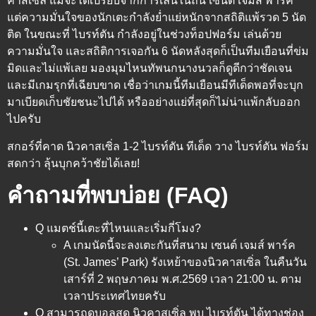
คาสเซิ่ล แม้จะได้เปรียบจากการเล่นในถิ่น เซนต์ เจมส์ พาร์ค
แต่ความมั่นใจของนักเตะกำลังย่ำแย่หนักจากสถิติแพ้รวด 5 นัด
ติด ในขณะที่ ไบรท์ตัน กำลังอยู่ในช่วงท็อปฟอร์ม เล่นด้วย
ความมั่นใจ และสถิติการเจอกัน 6 นัดหลังสุดก็เป็นทีมเยือนที่ข่ม
มิดและไม่แพ้เลย มองมุมไหนทัพนกนางนวลก็ดูดีกว่าชัดเจน
และมีเกมรุกที่เฉียบขาด เชื่อว่าเกมนี้ทีมเยือนมีทีเด็ดพอที่จะบุก
มาเบียดเก็บชัยชนะไปได้ หรืออย่างแย่ที่สุดก็ไม่น่าแพ้กลับออก
ไปครับ
สกอร์ที่คาด
นิวคาสเซิ่ล 1-2 ไบรท์ตัน
ทีเด็ด
วาง ไบรท์ตัน ฟอร์ม
สดกว่า ลุ้นบุกคว้าชัยได้เลย!
คำถามที่พบบ่อย (FAQ)
Q แมตช์นี้เตะที่ไหนและเริ่มกี่โมง?
A เกมนัดนี้จะลงเตะกันที่สนาม เซนต์ เจมส์ พาร์ค
(St. James’ Park) รังเหย้าของนิวคาสเซิ่ล ในคืนวัน
เสาร์ที่ 2 พฤษภาคม พ.ศ.2569 เวลา 21:00 น. ตาม
เวลาประเทศไทยครับ
Q สามารถดูบอลสด นิวคาสเซิ่ล พบ ไบรท์ตัน ได้ทางช่อง