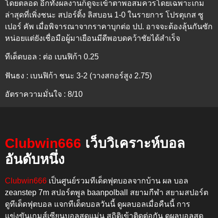
โดยตลอด อีกทั้งผลงานก็ดูจะเข้าตาพอสมควรโดยเฉพาะเกม
ล่าสุดที่เพิ่งชนะ สปอร์ติ้ง ลิสบอน 1-0 ในรายการ โปรตุเกส ซู
เปอร์ คัพ เมื่อพิจารณาจากราคาบุกต่อ ปป. อาจจะต้องลุ้นกันซัก
หน่อยแต่ยังเชื่อมือผู้มาเยือนมีดีพอบดคว้าชัยได้สำเร็จ
ทีเด็ดบอล : ต่อ เบนฟิก้า 0.25
ฟันธง : เบนฟิก้า ชนะ 3-2 (วางสกอร์สูง 2.75)
อัตราความมั่นใจ : 8/10
Clubwin666
เว็บวิเคราะห์บอล
อันดับหนึ่ง
Clubwin666
เป็นศูนย์รวมทีเด็ดฟุตบอลจากบ้าน ผล บอล
zeanstep 7m สปอร์ตพูล baanpolball สยามกีฬา สยามสปอร์ต
ดูทีเด็ดฟุตบอล แจกทีเด็ดบอลวันนี้ ดูผลบอลเมื่อคืนนี้
การ
แข่งขันเกมส์เซียนบอลสุดแม่น สถิติเข้าติดต่อกัน
ดูผลบอลสด