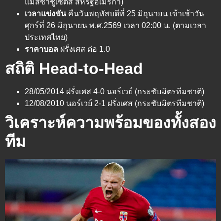
แมสซาชูเซตส์ สหรัฐอเมริกา)
เวลาแข่งขัน
คืนวันพฤหัสบดีที่ 25 มิถุนายน เข้าเช้าวัน
ศุกร์ที่ 26 มิถุนายน พ.ศ.2569 เวลา 02:00 น. (ตามเวลา
ประเทศไทย)
ราคาบอล
ฝรั่งเศส ต่อ 1.0
สถิติ Head-to-Head
28/05/2014 ฝรั่งเศส 4-0 นอร์เวย์ (กระชับมิตรทีมชาติ)
12/08/2010 นอร์เวย์ 2-1 ฝรั่งเศส (กระชับมิตรทีมชาติ)
วิเคราะห์ความพร้อมของทั้งสอง
ทีม