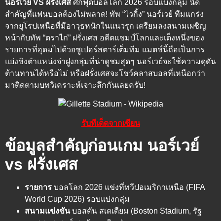
นอร์เวย์ VS ฝรั่งเศส
ศึกฟุตบอลโลก 2026 รอบแบ่งกลุ่ม นัด
สำคัญที่แฟนบอลต้องไม่พลาด! ทัพ “ไวกิ้ง” นอร์เวย์ ทีมแกร่ง
จากยุโรปเหนือที่มีอาวุธหนักในแนวรุก เตรียมลงสนามเผชิญ
หน้ากับทัพ “ตราไก่” ฝรั่งเศส อดีตแชมป์โลกและเต็งหนึ่งของ
รายการที่อุดมไปด้วยซูเปอร์สตาร์เต็มทีม แมตช์นี้ถือเป็นการ
แย่งชิงตำแหน่งจ่าฝูงกลุ่มที่น่าดูชมสุดๆ นอร์เวย์จะใช้ความดุดัน
ต้านทานได้หรือไม่ หรือฝรั่งเศสจะโชว์คลาสบอลที่เหนือกว่า
มาติดตามบทวิเคราะห์เจาะลึกกันเลยครับ!
รับทีเด็ดจากเซียน
ข้อมูลสำคัญก่อนเกม นอร์เวย์
vs ฝรั่งเศส
รายการ
บอลโลก 2026 แข่งที่ทวีปอเมริกาเหนือ (FIFA
World Cup 2026) รอบแบ่งกลุ่ม
สนามแข่งขัน
บอสตัน สเตเดียม (Boston Stadium, รัฐ