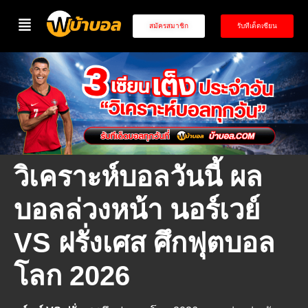
สมัครสมาชิก
รับทีเด็ดเซียน
วิเคราะห์บอลวันนี้ ผล
บอลล่วงหน้า นอร์เวย์
VS ฝรั่งเศส ศึกฟุตบอล
โลก 2026