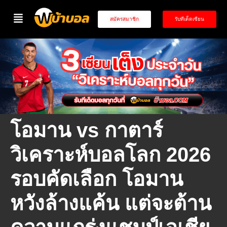
สมัครสมาชิก
รับทีเด็ดเซียน
โอมาน vs กาตาร์
วิเคราะห์บอลโลก 2026
รอบคัดเลือก โอมาน
หวังล้างแค้น แต่จะต้าน