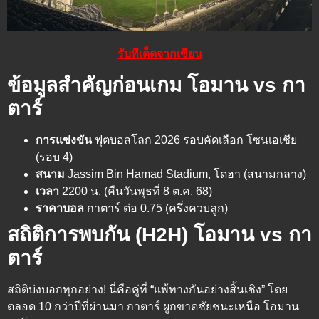
รับทีเด็ดจากเซียน
ข้อมูลสำคัญก่อนเกม โอมาน vs กา
ตาร์
การแข่งขัน
ฟุตบอลโลก 2026 รอบคัดเลือก โซนเอเชีย
(รอบ 4)
สนาม
Jassim Bin Hamad Stadium, โดฮา (สนามกลาง)
เวลา
2200 น. (คืนวันพุธที่ 8 ต.ค. 68)
ราคาบอล
กาตาร์ ต่อ 0.75 (ครึ่งควบลูก)
สถิติการพบกัน (H2H) โอมาน vs กา
ตาร์
สถิติบ่งบอกทุกอย่าง! นี่คือคู่ที่ “แพ้ทางกันอย่างสิ้นเชิง” โดย
ตลอด 10 กว่าปีที่ผ่านมา กาตาร์ ผูกขาดชัยชนะเหนือ โอมาน