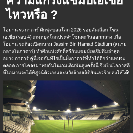
ความแกร่งแชมป์เอเชีย
ไหวหรือ ?
โอมาน vs กาตาร์ ศึกฟุตบอลโลก 2026 รอบคัดเลือก โซน
เอเชีย (รอบ 4) เกมหยุดโลกประจำโซนตะวันออกกลาง เมื่อ
โอมาน
จะต้องเปิดสนาม Jassim Bin Hamad Stadium (สนาม
กลางในกาตาร์) ทำศึกแห่งศักดิ์ศรีกับแชมป์เอเชียทีมล่าสุด
อย่าง
กาตาร์
คู่นี้เจอกันทีไรเป็นฝั่งกาตาร์ที่ทำได้ดีกว่าแทบจะ
ตลอด การโคจรมาพบกันในเกมเดิมพันสูงครั้งนี้ จึงเป็นโอกาสดี
ที่โอมานจะได้พิสูจน์ตัวเองและหวังล้างสถิติอันเลวร้ายลงให้ได้!