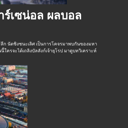
อาร์เซน่อล ผลบอล
นส์ลีก นัดชิงชนะเลิศ เป็นการโคจรมาพบกันของมหา
ใครจะได้เถลิงบัลลังก์เจ้ายุโรป มาดูบทวิเคราะห์