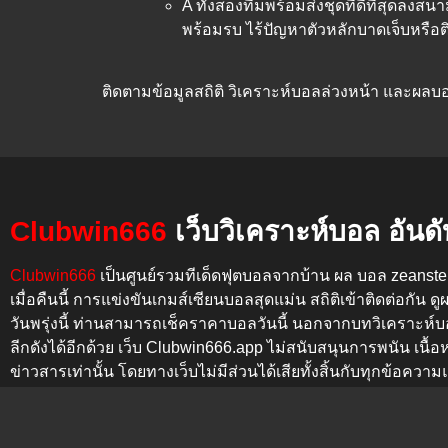
A ทั้งสองทีมพร้อมส่งชุดที่ดีที่สุดลงส
พร้อมรบ ไร้ปัญหาตัวหลักบาดเจ็บหรื
ติดตามข้อมูลสถิติ วิเคราะห์บอลล่วงหน้า และผลบอล
Clubwin666
เว็บวิเคราะห์บอล อันดั
Clubwin666
เป็นศูนย์รวมทีเด็ดฟุตบอลจากบ้าน ผล บอล zeanst
เมื่อคืนนี้
การแข่งขันเกมส์เซียนบอลสุดแม่น สถิติเข้าติดต่อกัน
ดู
วันพรุ่งนี้
ท่านสามารถเช็คราคาบอลวันนี้ นอกจากบทวิเคราะห์บ
ลีกดังได้อีกด้วย เว็บ
Clubwin666.app
ไม่สนับสนุนการพนัน เนื้อ
ข่าวสารเท่านั้น โดยทางเว็บไม่มีส่วนได้เสียทั้งสิ้นกับทุกข้อค
Copyright © 2026 บ้าบอล | Powered by บ้าบอล