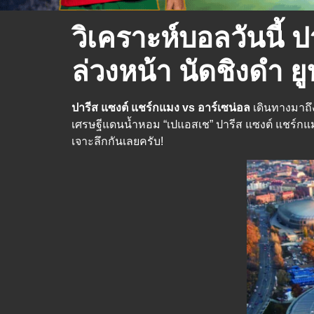
วิเคราะห์บอลวันนี้
ล่วงหน้า นัดชิงดำ ยู
ปารีส แซงต์ แชร์กแมง vs อาร์เซน่อล
เดินทางมาถึง
เศรษฐีแดนน้ำหอม “เปแอสเช” ปารีส แซงต์ แชร์กแมง
เจาะลึกกันเลยครับ!