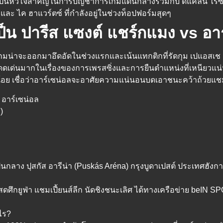
ป็นหัวใจสำคัญในการบัญชาการเกมแดนกลางร่วมกับ ดีแคลน ไรซ์ ขณ
 และ ไค ฮาแวร์ตซ์ ที่กำลังอยู่ในช่วงท็อปฟอร์มสุดๆ
น ปารีส แซงต์ แชร์กแมง vs อาร
ปเกมน่าจะออกมาอึดอัดในช่วงแรกและเน้นแทกติกที่รัดกุม เปแอสเ
โดดเด่นมากในเรื่องของการเพรสซิ่งและการยืนตำแหน่งที่เหนียวแน่น
กน้อย เชื่อว่าอาร์เซน่อลจะอาศัยความแน่นอนบดเอาชนะคว้าถ้วยแช
 อาร์เซน่อล
)
็นกลาง ปุสกัส อารีน่า (Puskás Aréna) กรุงบูดาเปสต์ ประเทศฮังการ
กยูฟ่า แชมเปี้ยนส์ลีก นัดชิงชนะเลิศ ได้ทางเครือข่าย beIN S
ไร?