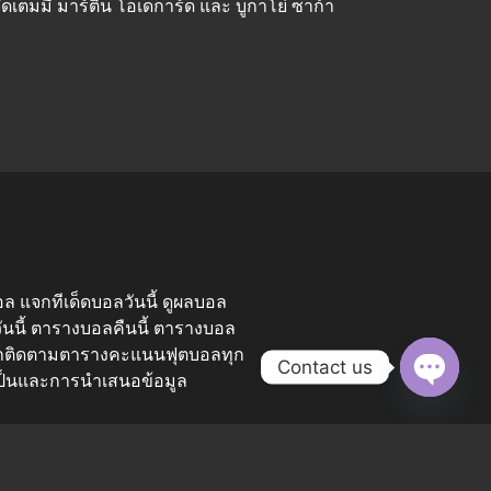
ดเต็มมี มาร์ติน โอเดการ์ด และ บูกาโย่ ซาก้า
บอล แจกทีเด็ดบอลวันนี้ ดูผลบอล
นี้ ตารางบอลคืนนี้ ตารางบอล
ารถติดตามตารางคะแนนฟุตบอลทุก
Contact us
ะเป็นและการนำเสนอข้อมูล
Open c