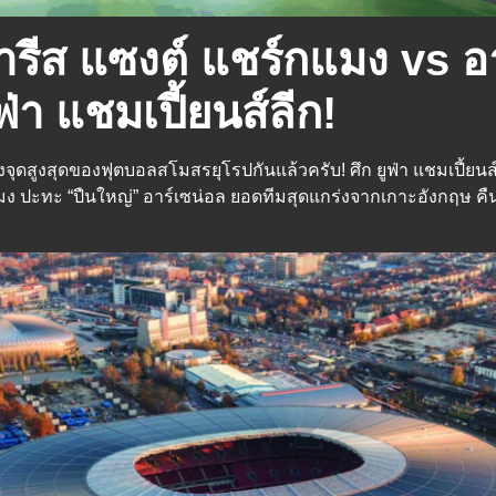
 ปารีส แซงต์ แชร์กแมง vs 
ฟ่า แชมเปี้ยนส์ลีก!
จุดสูงสุดของฟุตบอลสโมสรยุโรปกันแล้วครับ! ศึก ยูฟ่า แชมเปี้ย
 ปะทะ “ปืนใหญ่” อาร์เซน่อล ยอดทีมสุดแกร่งจากเกาะอังกฤษ คืนนี้