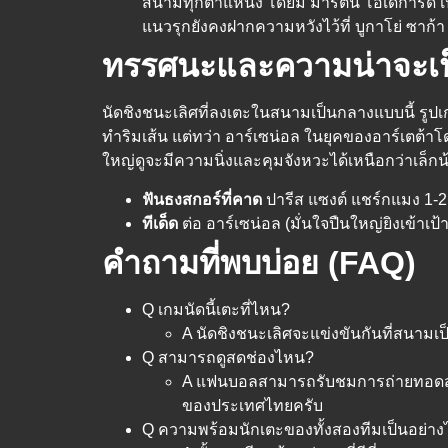
สนามทุกตำแหน่ง โดยมี มาร์ติน โอเดการ์ด เ
แนวรุกยังคงฝากความหวังไว้ที่ บูกาโย่ ซาก้า
ทรรศนะและความน่าจะเป็
นัดชิงชนะเลิศที่ลงเตะในสนามเป็นกลางแบบนี้ รู
ทำริมเส้น แต่ทว่า อาร์เซน่อล ในยุคของอาร์เตต้า
ใหญ่ดูจะมีความนิ่งและคุมจังหวะได้เหนือกว่าเล็
ฟันธงสกอร์ที่คาด
ปารีส แซงต์ แชร์กแมง 1-2
ทีเด็ด
ต่อ อาร์เซน่อล (มั่นใจปืนใหญ่ยิงเข้าเป้า
คำถามที่พบบ่อย (FAQ)
Q เกมนัดนี้เตะที่ไหน?
A นัดชิงชนะเลิศจะแข่งขันกันที่สนามเป
Q สามารถดูสดช่องไหน?
A แฟนบอลสามารถรับชมการถ่ายทอดสดศึ
ของประเทศไทยครับ
Q ความพร้อมนักเตะของทั้งสองทีมเป็นอย่าง