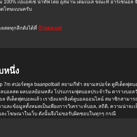
นาม 100% เปแอสเช นำทัพโดย อุสมาน เดมเบเล่ ขณะที่ อาร์เซน่อล จั
อติดโทษแบนครับ
สดทุกลีกดังได้ที่
บ้าบอล.net
บหนึ่ง
ep 7m สปอร์ตพูล baanpolball สยามกีฬา สยามสปอร์ต
ดูทีเด็ดฟุต
ผลบอลสด ผลบอลย้อนหลัง โปรแกรมฟุตบอลประจำวัน ตารางบอลวัน
อล ทีเด็ดฟุตบอลแล้ว เรายังแจกลิงค์ดูบอลออนไลน์ สมาชิกสาม
หาและข้อมูลทั้งหมดเป็นเพียงการวิเคราะห์บอล, สถิติ, ความน่าจ
วามและโฆษณาในเว็บ ดังนั้นจึงไม่ขอรับผิดชอบในทุกๆ กรณี