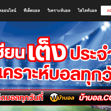
ลออนไลน์
ทีเด็ดบอล
วิเคราะห์บอล
ไฮไลท์บอล
สม