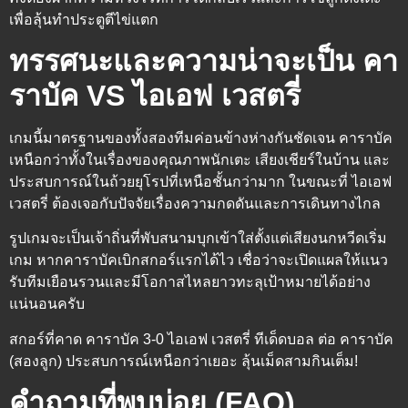
เพื่อลุ้นทำประตูตีไข่แตก
ทรรศนะและความน่าจะเป็น คา
ราบัค VS ไอเอฟ เวสตรี่
เกมนี้มาตรฐานของทั้งสองทีมค่อนข้างห่างกันชัดเจน คาราบัค
เหนือกว่าทั้งในเรื่องของคุณภาพนักเตะ เสียงเชียร์ในบ้าน และ
ประสบการณ์ในถ้วยยุโรปที่เหนือชั้นกว่ามาก ในขณะที่ ไอเอฟ
เวสตรี่ ต้องเจอกับปัจจัยเรื่องความกดดันและการเดินทางไกล
รูปเกมจะเป็นเจ้าถิ่นที่พับสนามบุกเข้าใส่ตั้งแต่เสียงนกหวีดเริ่ม
เกม หากคาราบัคเบิกสกอร์แรกได้ไว เชื่อว่าจะเปิดแผลให้แนว
รับทีมเยือนรวนและมีโอกาสไหลยาวทะลุเป้าหมายได้อย่าง
แน่นอนครับ
สกอร์ที่คาด
คาราบัค 3-0 ไอเอฟ เวสตรี่
ทีเด็ดบอล
ต่อ คาราบัค
(สองลูก) ประสบการณ์เหนือกว่าเยอะ ลุ้นเม็ดสามกินเต็ม!
คำถามที่พบบ่อย (FAQ)