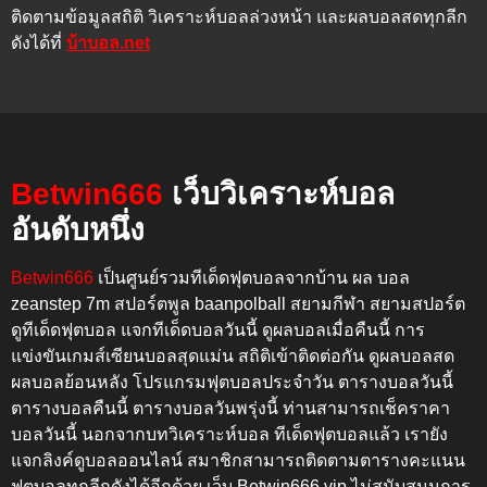
ติดตามข้อมูลสถิติ วิเคราะห์บอลล่วงหน้า และผลบอลสดทุกลีก
ดังได้ที่
บ้าบอล.net
Betwin666
เว็บวิเคราะห์บอล
อันดับหนึ่ง
Betwin666
เป็นศูนย์รวมทีเด็ดฟุตบอลจากบ้าน ผล บอล
zeanstep 7m สปอร์ตพูล baanpolball สยามกีฬา สยามสปอร์ต
ดูทีเด็ดฟุตบอล แจกทีเด็ดบอลวันนี้ ดูผลบอลเมื่อคืนนี้
การ
แข่งขันเกมส์เซียนบอลสุดแม่น สถิติเข้าติดต่อกัน
ดูผลบอลสด
ผลบอลย้อนหลัง โปรแกรมฟุตบอลประจำวัน ตารางบอลวันนี้
ตารางบอลคืนนี้ ตารางบอลวันพรุ่งนี้
ท่านสามารถเช็คราคา
บอลวันนี้ นอกจากบทวิเคราะห์บอล ทีเด็ดฟุตบอลแล้ว เรายัง
แจกลิงค์ดูบอลออนไลน์ สมาชิกสามารถติดตามตารางคะแนน
ฟุตบอลทุกลีกดังได้อีกด้วย เว็บ
Betwin666.vip
ไม่สนับสนุนการ