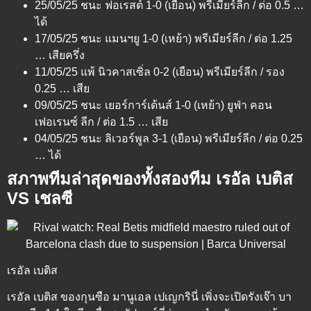
25/05/25 ชนะ ฟอเรสต์ 1-0 (เยือน) พรีเมียร์ลีก / ต่อ 0.5 …
ได้
17/05/25 ชนะ แมนฯยู 1-0 (เหย้า) พรีเมียร์ลีก / ต่อ 1.25
… เสียครึ่ง
11/05/25 แพ้ นิวคาสเซิ่ล 0-2 (เยือน) พรีเมียร์ลีก / รอง
0.25 … เสีย
09/05/25 ชนะ เยอร์การ์เด้นส์ 1-0 (เหย้า) ยูฟ่า คอน
เฟอเรนซ์ ลีก / ต่อ 1.5 … เสีย
04/05/25 ชนะ ลิเวอร์พูล 3-1 (เยือน) พรีเมียร์ลีก / ต่อ 0.25
… ได้
สภาพทีมล่าสุดของทั้งสองทีม เรอัล เบติส
VS เชลซี
เรอัล เบติส
เรอัล เบติส ของกุนซือ มานูเอล เปเญกรินี่ เพิ่งจะเปิดรังเจ๊า บา