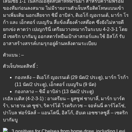
เลนเซีย 1-1 ในลีกเมื่อสุดสัปดาห์ที่ผ่านมา สำหรับความพร้อม
ของทีมก่อนลงสนาม ไม่มีรายงานตัวเจ็บหรือติดโทษแบนเข้า
มาเพิ่มเติม นอกเสียจาก ชิมี่ อาบิล่า, ดิเอโก้ ญอเรนเต้, มาร์ก โร
ก้า และ เอ็กตอร์ เบเญริน สี่แข้งเดี้ยงค้างสต๊อค ซึ่งยังไม่หายดี
ยกเข่ง คาดว่า เปเญกรินี่ เตรียมวางหมากในระบบ 4-2-3-1 โดย
มี เซดริก บากัมบู ออกสตาร์ทยืนเป้าล่าสกอร์และใช้ อิสโก้ รับ
อาสาสร้างสรรค์เกมรุกอยู่ด้านหลังตามระเบียบ
ตัวแบน : –
ตัวเจ็บ/หมดสิทธิ์ :
กองหลัง – ดิเอโก้ ญอเรนเต้ (29 นัด/2 ประตู), มาร์ก โรก้า
(11 นัด/2 ประตู), เอ็กตอร์ เบเญริน (9 นัด)
กองกลาง – ชิมี่ อาบิล่า (13 นัด/2 ประตู)
เรอัล เบติส (4-2-3-1) : อาเดรียน – ยูสซูฟ ซาบาลี่, มาร์ก บาร์ต
ร้า, นาธาน เด ซูซ่า, ริคาร์โด้ โรดริเกวซ – จอห์นนี่ คาร์โดโซ่,
ปาโบล ฟอร์นัลส์ – แอนโตนี่, อิสโก้, อับเด เอซซาลซูลี่ – เซดริก
บากัมบู