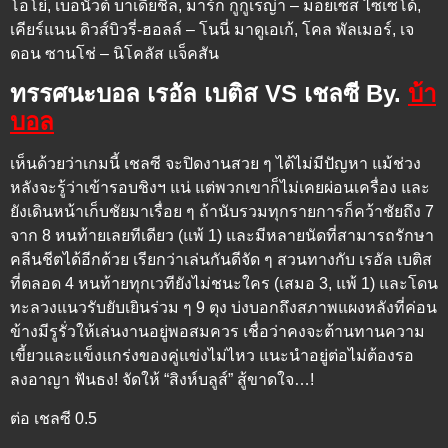
โอโย่, เบอนัวต์ บาเดียชิล, มาร์ก กูกูเรญ่า – มอยเซส ไซเซโด้,
เคียร์แนน ดิวส์บิวรี่-ฮอลล์ – โนนี่ มาดูเอเก้, โคล พัลเมอร์, เจ
ดอน ซานโช่ – นิโคลัส แจ็คสัน
ทรรศนะบอล เรอัล เบติส VS เชลซี By.
บ้า
บอล
เห็นด้วยว่าเกมนี้ เชลซี จะปิดงานสวย ๆ ได้ไม่มีปัญหา แม้ช่วง
หลังจะรู้ว่าเข้ารอบชิงฯ แน่ แต่พวกเขาก็ไม่เคยผ่อนเครื่อง และ
ยังเดินหน้าเก็บชัยมาเรื่อย ๆ ถ้านับรวมทุกรายการก็คว้าชัยถึง 7
จาก 8 หนท้ายเลยทีเดียว (แพ้ 1) และมีหลายนัดที่สามารถรักษา
คลีนชีตได้อีกด้วย เรียกว่าเล่นกันดีจัด ๆ สวนทางกับ เรอัล เบติส
ที่ตลอด 4 หนท้ายทุกเวทียังไม่ชนะใคร (เสมอ 3, แพ้ 1) และโดน
ทะลวงแนวรับยับเยินร่วม ๆ 9 ตุง บ่งบอกถึงสภาพแผงหลังที่ค่อน
ข้างมีรูรั่วให้เล่นงานอยู่พอสมควร เชื่อว่าคงจะต้านทานความ
เขี้ยวและแข็งแกร่งของคู่แข่งไม่ไหว แนะนำอยู่ต่อไม่ต้องรอ
ลงอาญา ฟันธง! จัดให้ “สิงห์บลูส์” สู้ขาดใจ…!
ต่อ เชลซี 0.5