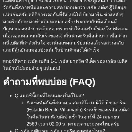
แมตช์นี้หากดูจากชื่อชั้น เรอัล มาดริด อาจจะดูเหนือกว่า แต่ถ้า
วัดกันที่สภาพทีมและความสด บอกเลยว่า เรอัล เบติส สู้ได้สนุก
แน่นอนครับ สถิติการเจอกันที่รัง เบนิโต้ บียามาริน ช่วงหลังๆ
มาดริดมักจะมาทำแต้มหกบ่อยครั้ง ประกอบกับทีมเยือนมี
ปัญหากองหลังบาดเจ็บหลายราย ทำให้เกมรับมีช่องโหว่ชัดเจน
เมื่อเจอเกมสวนกลับเร็วของเจ้าถิ่นน่าจะรับมือลำบาก เชื่อว่าเก
มนี้เบติสที่กำลังมั่นใจ จะเน้นแพ็คเกมรับแน่นแล้วรอสวนกลับ
และมีลุ้นยันเสมอแบ่งแต้มในบ้านตัวเองได้สำเร็จ
สกอร์ที่คาด
เรอัล เบติส 1-1 เรอัล มาดริด
ทีเด็ด
รอง เรอัล เบติส
ในบ้านไม่ยอมง่ายๆ แน่นอน!
คำถามที่พบบ่อย (FAQ)
Q แมตช์นี้เตะที่ไหนและเริ่มกี่โมง?
A แข่งขันกันที่สนาม เอสตาดิโอ เบนิโต้ บียามาริน
(Estadio Benito Villamarín) รังเหย้าของเรอัล เบติส
ในคืนวันพฤหัสบดีเข้าเช้าวันศุกร์ที่ 24 เมษายน
2569 เวลา 02:00 น. ตามเวลาประเทศไทยครับ
Q เรอัล เบติส พบ เรอัล มาดริด ดูสดช่องไหน?