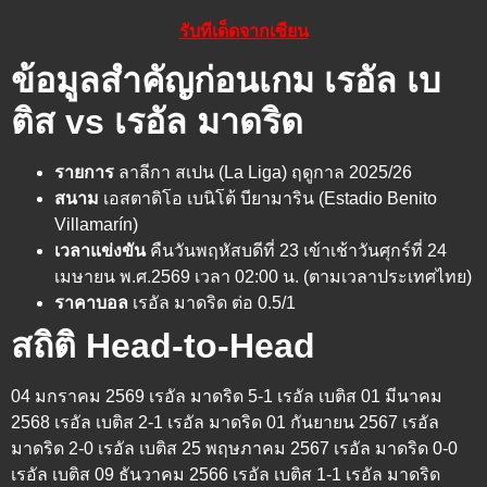
รับทีเด็ดจากเซียน
ข้อมูลสำคัญก่อนเกม เรอัล เบ
ติส vs เรอัล มาดริด
รายการ
ลาลีกา สเปน (La Liga) ฤดูกาล 2025/26
สนาม
เอสตาดิโอ เบนิโต้ บียามาริน (Estadio Benito
Villamarín)
เวลาแข่งขัน
คืนวันพฤหัสบดีที่ 23 เข้าเช้าวันศุกร์ที่ 24
เมษายน พ.ศ.2569 เวลา 02:00 น. (ตามเวลาประเทศไทย)
ราคาบอล
เรอัล มาดริด ต่อ 0.5/1
สถิติ Head-to-Head
04 มกราคม 2569 เรอัล มาดริด 5-1 เรอัล เบติส 01 มีนาคม
2568 เรอัล เบติส 2-1 เรอัล มาดริด 01 กันยายน 2567 เรอัล
มาดริด 2-0 เรอัล เบติส 25 พฤษภาคม 2567 เรอัล มาดริด 0-0
เรอัล เบติส 09 ธันวาคม 2566 เรอัล เบติส 1-1 เรอัล มาดริด