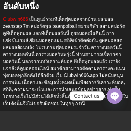
อันดับหนึ่ง
Clubwin666
เป็นศูนย์รวมทีเด็ดฟุตบอลจากบ้าน ผล บอล
zeanstep 7m สปอร์ตพูล baanpolball สยามกีฬา สยามสปอร์ต
ดูทีเด็ดฟุตบอล แจกทีเด็ดบอลวันนี้ ดูผลบอลเมื่อคืนนี้
การ
แข่งขันเกมส์เซียนบอลสุดแม่น สถิติเข้าติดต่อกัน
ดูผลบอลสด
ผลบอลย้อนหลัง โปรแกรมฟุตบอลประจำวัน ตารางบอลวันนี้
ตารางบอลคืนนี้ ตารางบอลวันพรุ่งนี้
ท่านสามารถเช็คราคา
บอลวันนี้ นอกจากบทวิเคราะห์บอล ทีเด็ดฟุตบอลแล้ว เรายัง
แจกลิงค์ดูบอลออนไลน์ สมาชิกสามารถติดตามตารางคะแนน
ฟุตบอลทุกลีกดังได้อีกด้วย เว็บ
Clubwin666.app
ไม่สนับสนุน
การพนัน เนื้อหาและข้อมูลทั้งหมดเป็นเพียงการวิเคราะห์บอล,
สถิติ, ความน่าจะเป็นและการนำเสนอข้อมูลข่าวสารเท่านั้น
Contact us
โดยทางเว็บไม่มีส่วนได้เสียทั้งสิ้นกับทุกข้อความและโฆษณาใน
เว็บ ดังนั้นจึงไม่ขอรับผิดชอบในทุกๆ กรณี
Open c
Copyright © 2026 บ้าบอล | Powered by บ้าบอล