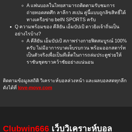
A แฟนบอลในไทยสามารถติดตามรับชมการ
ถ่ายทอดสดศึก ลาลีกา สเปน คู่นี้แบบถูกลิขสิทธิ์ได้
ทางเครือข่าย beIN SPORTS ครับ
Q ความพร้อมของ คีลิยัน เอ็มบัปเป้ ดาวยิงเจ้าถิ่นเป็น
อย่างไรบ้าง?
A คีลิยัน เอ็มบัปเป้ สภาพร่างกายฟิตสมบูรณ์ 100%
ครับ ไม่มีอาการบาดเจ็บรบกวน พร้อมออกสตาร์ท
เป็นตัวจริงเพื่อเป็นทีเด็ดในการถล่มประตูช่วยให้
ราชันชุดขาวคว้าชัยอย่างแน่นอน
ติดตามข้อมูลสถิติ วิเคราะห์บอลล่วงหน้า และผลบอลสดทุกลีก
ดังได้ที่
love-move.com
Clubwin666
เว็บวิเคราะห์บอล