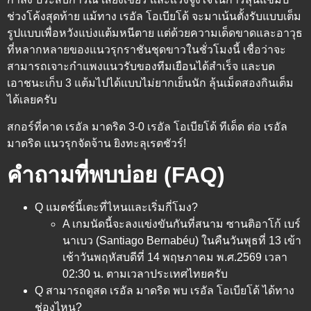
ช่วงโค้งสุดท้าย แม้ทาง เรอัล โอเบียโด้ จะมาเน้นตั้งรับแบบเต็ม
รูปแบบเพื่อหวังแบ่งแต้มหนีตาย แต่ด้วยความเด็ดขาดและอาวุธ
ที่หลากหลายของแนวรุกราชันชุดขาวในชั่วโมงนี้ เชื่อว่าจะ
สามารถเจาะกำแพงแนวรับของทีมเยือนได้สำเร็จ และบด
เอาชนะเก็บ 3 แต้มไปได้แบบไม่ยากเย็นนัก ลุ้นเม็ดสองกินเต็ม
ได้เลยครับ
สกอร์ที่คาด
เรอัล มาดริด 3-0 เรอัล โอเบียโด้
ทีเด็ด
ต่อ เรอัล
มาดริด แนวรุกจัดจ้าน ยิงทะลุเรตชัวร์!
คำถามที่พบบ่อย (FAQ)
Q แมตช์นี้เตะที่ไหนและเริ่มกี่โมง?
A เกมนัดนี้จะลงแข่งขันกันที่สนาม ซานติอาโก้ เบร์
นาเบว (Santiago Bernabéu) ในคืนวันพุธที่ 13 เข้า
เช้าวันพฤหัสบดีที่ 14 พฤษภาคม พ.ศ.2569 เวลา
02:30 น. ตามเวลาประเทศไทยครับ
Q สามารถดูสด เรอัล มาดริด พบ เรอัล โอเบียโด้ ได้ทาง
ช่องไหน?