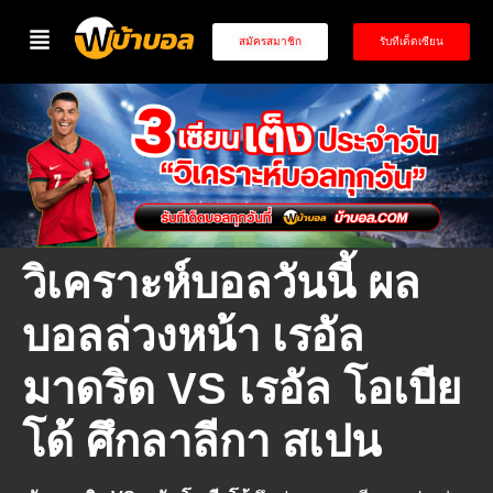
สมัครสมาชิก
รับทีเด็ดเซียน
วิเคราะห์บอลวันนี้ ผล
บอลล่วงหน้า เรอัล
มาดริด VS เรอัล โอเบีย
โด้ ศึกลาลีกา สเปน