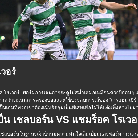
วอร์
อค โรเวอร์” ฟอร์มการเล่นอาจจะดูไม่สม่ำเสมอเหมือนช่วงปีก่อนๆ แต
ก คาดว่าจะเน้นการครองบอลและใช้ประสบการณ์ของ “เกรแฮม เบิร์ก
ป็นเกมที่พวกเขาต้องเน้นรัดกุมเป็นพิเศษเพื่อไม่ให้แต้มทิ้งห่างไปมา
น เชลบอร์น VS แชมร็อค โรเวอร
 เชลบอร์นในฐานะเจ้าบ้านมีความมั่นใจเต็มเปี่ยมและฟอร์มการเล่นที