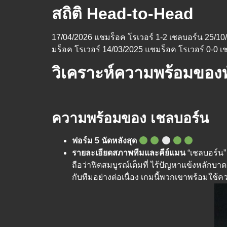
สถิติ Head-to-Head
17/04/2026 แชมร็อค โรเวอร์ 1-2 เชลบอร์น 25/10
มร็อค โรเวอร์ 14/03/2025 แชมร็อค โรเวอร์ 0-0 เ
วิเคราะห์ความพร้อมของท
ความพร้อมของ เชลบอร์น
ฟอร์ม 5 นัดหลังสุด
รายละเอียดสภาพทีมและคีย์แมน
“เชลบอร์น” 
ถือว่าฟิตสมบูรณ์เต็มที่ ไร้ปัญหาแข้งหลักบา
กับทีมอย่างต่อเนื่อง เกมนี้พวกเขาพร้อมใช้ค