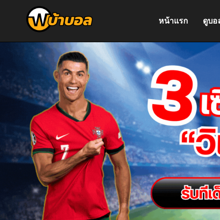
หน้าแรก
ดูบอ