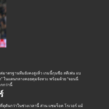
่มาตรฐานทีมยังคงสูงลิ่ว เกมนี้กุนซือ สตีเฟน แบ
” ในแดนกลางคอยคุมจังหวะ พร้อมด้วย “จอนนี่
กกว่านี้
์
่ดุดันกว่าในช่วงเวลานี้ ส่วน แชมร็อค โรเวอร์ แม้