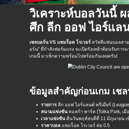
วิเคราะห์บอลวันนี้
ศึก ลีก ออฟ ไอร์แลนด
เชลบอร์น VS แชมร็อค โรเวอร์
สวัสดีแฟนบอลสายเลื
อร์น” ที่กำลังฟอร์มแรง จะเปิดรังเหย้าต้อนรับการ
เกมนี้ มาเช็กความพร้อมไปพร้อมกันเลยครับ!
ข้อมูลสำคัญก่อนเกม เชล
รายการ
ลีก ออฟ ไอร์แลนด์ พรีเมียร์ (League
สนามแข่งขัน
ทอลก้า พาร์ค (Tolka Park, เมื
เวลาแข่งขัน
คืนวันพฤหัสบดีที่ 11 มิถุนายน 
ราคาบอล
แชมร็อค โรเวอร์ ต่อ 0.5