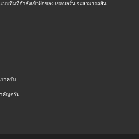
ละระบบทีมที่กำลังเข้าฝักของ เชลบอร์น จะสามารถยัน
เราครับ
สำคัญครับ