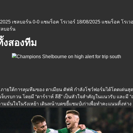
/2025 เชลบอร์น 0-0 แชมร็อค โรเวอร์ 18/08/2025 แชมร็อค โรเวอ
ชลบอร์น
ั้งสองทีม
ภายใต้การคุมทีมของ ดาเมียน ดัฟฟ์ กำลังโชว์ฟอร์มได้โดดเด่นสุดๆ
ดเจ็บรบกวน โดยมี “ดาร์ราห์ ลีฮี” เป็นหัวใจสำคัญในแนวรับ และมี
วามมั่นใจในรังเหย้า เดินหน้าบดขยี้แชมป์เก่าเพื่อทำคะแนนทิ้งห่าง