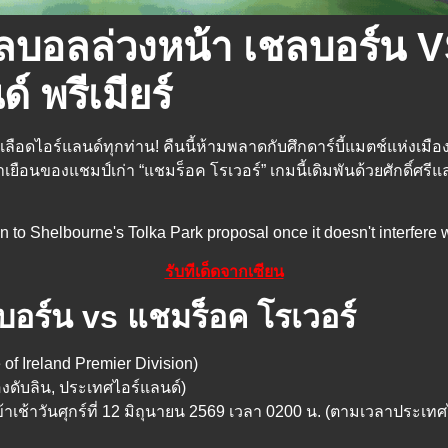
 ผลบอลล่วงหน้า เชลบอร์น 
์ พรีเมียร์
อดไอร์แลนด์ทุกท่าน! คืนนี้ห้ามพลาดกับศึกดาร์บี้แมตช์แห่งเมือ
มาเยือนของแชมป์เก่า “แชมร็อค โรเวอร์” เกมนี้เดิมพันด้วยศักดิ์ศ
รับทีเด็ดจากเซียน
บอร์น vs แชมร็อค โรเวอร์
 of Ireland Premier Division)
องดับลิน, ประเทศไอร์แลนด์)
เข้าเช้าวันศุกร์ที่ 12 มิถุนายน 2569 เวลา 0200 น. (ตามเวลาประเท