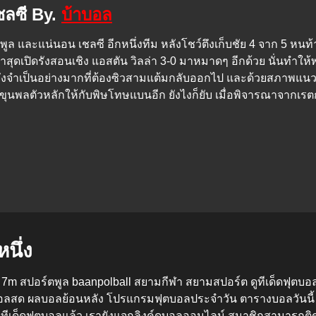
ชลซี By.
บ้าบอล
อร์พูล และแน่นอน เชลซี อีกหนึ่งทีม หลังโชว์ตึงเก็บชัย 4 จาก 5 
าสุดเปิดรังสอนเชิง แอสตัน วิลล่า 3-0 มาหมาดๆ อีกด้วย นั่นทำให้พ
ลีกจึงจำเป็นอย่างมากที่ต้องซิวสามแต้มกลับออกไป และด้วยสภาพแนว
ุนพลตัวหลักให้กับพิษโทษแบนอีก ยังไงก็ยับ เมื่อพิจารณาจากเรต
นึ่ง
p 7m สปอร์ตพูล baanpolball สยามกีฬา สยามสปอร์ต
ดูทีเด็ดฟุตบอ
อลสด ผลบอลย้อนหลัง โปรแกรมฟุตบอลประจำวัน ตารางบอลวันนี้ 
ทีเด็ดฟุตบอลแล้ว เรายังแจกลิงค์ดูบอลออนไลน์ สมาชิกสามารถ