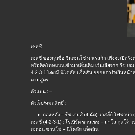
เชลซี
เชลซี ของกุนซือ วินเซนโซ่ มาเรสก้า เพิ่งจะเปิดร
หรือติดโทษแบนเข้ามาเพิ่มเติม เว้นเสียจาก รีซ เจมส์
4-2-3-1 โดยมี นิโคลัส แจ็คสัน ออกสตาร์ทยืนหน้า
ตามสูตร
ตัวแบน : –
ตัวเจ็บ/หมดสิทธิ์ :
กองหลัง – รีซ เจมส์ (4 นัด), เวสลี่ย์ โฟฟาน่า 
เชลซี (4-2-3-1) : โรเบิร์ต ซานเชซ – มาโล กุสโต้, เ
เชดอน ซานโช่ – นิโคลัส แจ็คสัน