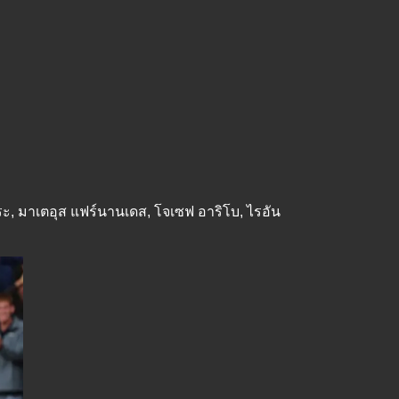
งาวาระ, มาเตอุส แฟร์นานเดส, โจเซฟ อาริโบ, ไรอัน