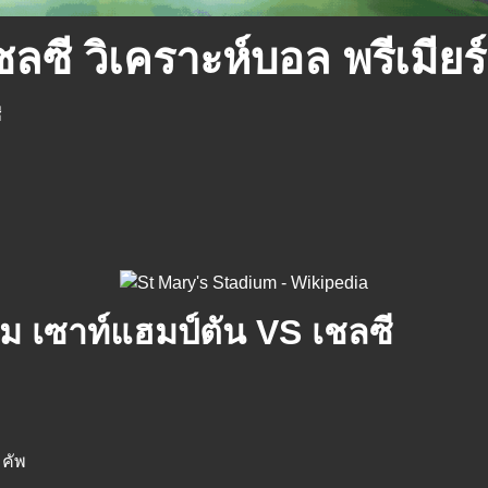
ลซี วิเคราะห์บอล พรีเมียร์
ี
ม เซาท์แฮมป์ตัน VS เชลซี
 คัพ