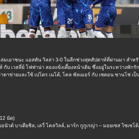
ังถล่มเอาชนะ แอสตัน วิลล่า 3-0 ในลีกช่วงสุดสัปดาห์ที่ผ่านมา ส
 กับ เวสลี่ย์ โฟฟาน่า สองแข้งเดี้ยงหน้าเดิม ซึ่งอยู่ในระหว่างพักร
ล่าตาข่ายและใช้ เปโดร เนโต้, โคล พัลเมอร์ กับ เชดอน ซานโช่ 
(12 นัด)
บอนัวต์ บาเดียชิล, เลวี่ โคลวิลล์, มาร์ก กูกูเรญ่า – มอยเซส ไซเซโด