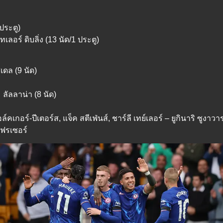
 ประตู)
เลอร์ ดิบลิ่ง (13 นัด/1 ประตู)
เดล (9 นัด)
 ลัลลาน่า (8 นัด)
วอล์คเกอร์-ปีเตอร์ส, แจ็ค สตีเฟ่นส์, ชาร์ลี เทย์เลอร์ – ยูกินาริ ซู
เฟรเซอร์