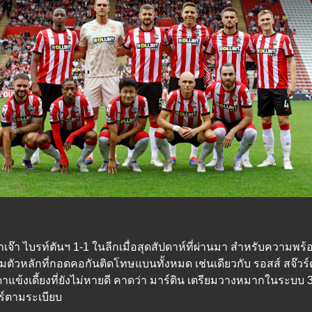
บุกเจ๊า ไบรท์ตันฯ 1-1 ในลีกเมื่อสุดสัปดาห์ที่ผ่านมา สำหรับความ
ิส สามตัวหลักที่กอดคอกันติดโทษแบนทั้งหมด เช่นเดียวกับ รอสส์ สจ๊ว
แข้งเดี้ยงที่ยังไม่หายดี คาดว่า มาร์ติน เตรียมวางหมากในระบบ 3
ร์ตามระเบียบ