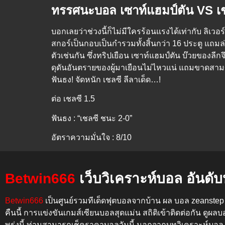
ทรรศนะบอล เซาท์แฮมป์ตัน VS เ
บอกเลยว่าช่วงนี้ก็ไม่มีใครร้อนแรงได้เท่ากับ ลิเว
สกอร์เป็นกอบเป็นกำรวมทั้งสิ้นกว่า 16 ประตู แถมล่
ตัวเช่นกัน ซึ่งทริปเยือน เซาท์แฮมป์ตัน บ๊วยของ
ดุดันอันตรายของผู้มาเยือนไม่ไหวแน่ แถมขาดสามข
ฟันธง! จัดหนัก เชลซี ลีลาเด็ด…!
ต่อ เชลซี 1.5
ฟันธง : “เชลซี ชนะ 2-0”
อัตราความมั่นใจ : 8/10
Betwin666
เว็บวิเคราะห์บอล อันดับห
Betwin666
เป็นศูนย์รวมทีเด็ดฟุตบอลจากบ้าน ผล บอล zeanste
คืนนี้
การแข่งขันเกมส์เซียนบอลสุดแม่น สถิติเข้าติดต่อกัน
ดูผลบ
พรุ่งนี้
ท่านสามารถเช็คราคาบอลวันนี้ นอกจากบทวิเคราะห์บอล 