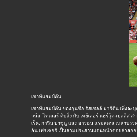
เซาท์แฮมป์ตัน
เซาท์แฮมป์ตัน ของกุนซือ รัสเซลล์ มาร์ติน เพิ่งจะ
วน์ส, ไทเลอร์ ดิบลิ่ง กับ เทย์เลอร์ แฮร์วู้ด-เบลล
เร็ค, กาวิน บาซูนู และ อารอน แรมสเดล เหล่าบรรดา
อัน เฟรเซอร์ เป็นสามประสานแดนหน้าคอยล่าสกอ