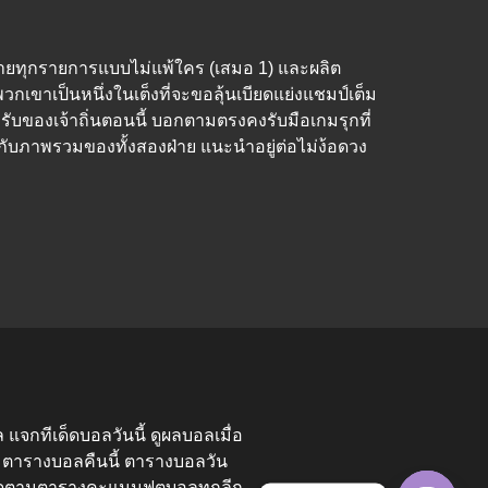
หนท้ายทุกรายการแบบไม่แพ้ใคร (เสมอ 1) และผลิต
วกเขาเป็นหนึ่งในเต็งที่จะขอลุ้นเบียดแย่งแชมป์เต็ม
รับของเจ้าถิ่นตอนนี้ บอกตามตรงคงรับมือเกมรุกที่
กับภาพรวมของทั้งสองฝ่าย แนะนำอยู่ต่อไม่ง้อดวง
ล แจกทีเด็ดบอลวันนี้ ดูผลบอลเมื่อ
ตารางบอลคืนนี้ ตารางบอลวัน
ติดตามตารางคะแนนฟุตบอลทุกลีก