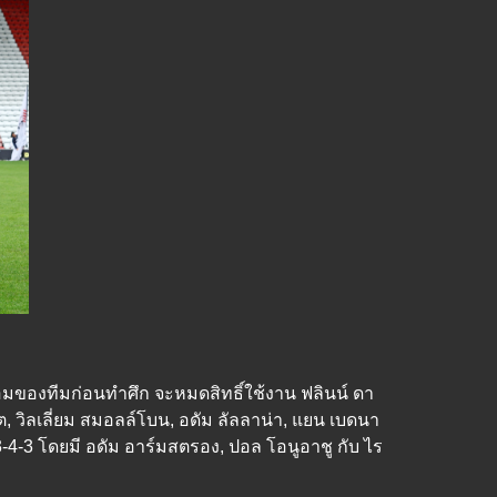
พร้อมของทีมก่อนทำศึก จะหมดสิทธิ์ใช้งาน ฟลินน์ ดา
ร์ต, วิลเลี่ยม สมอลล์โบน, อดัม ลัลลาน่า, แยน เบดนา
-4-3 โดยมี อดัม อาร์มสตรอง, ปอล โอนูอาชู กับ ไร