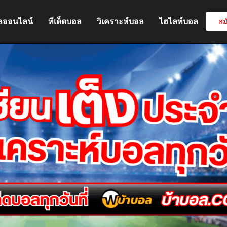
ลออนไลน์
ทีเด็ดบอล
วิเคราะห์บอล
ไฮไลท์บอล
สม